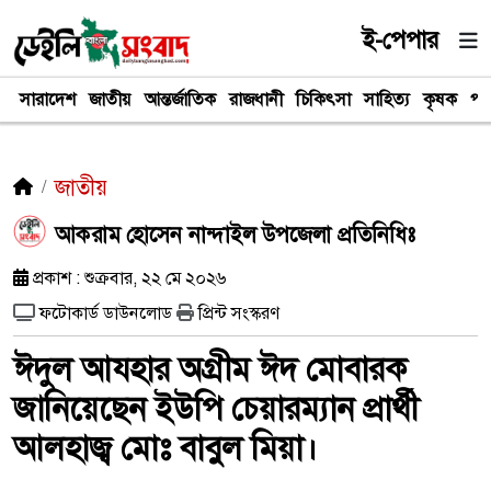
ই-পেপার
সারাদেশ
জাতীয়
আন্তর্জাতিক
রাজধানী
চিকিৎসা
সাহিত্য
কৃষক
পর
জাতীয়
আকরাম হোসেন নান্দাইল উপজেলা প্রতিনিধিঃ
প্রকাশ : শুক্রবার, ২২ মে ২০২৬
ফটোকার্ড ডাউনলোড
প্রিন্ট সংস্করণ
ঈদুল আযহার অগ্রীম ঈদ মোবারক
জানিয়েছেন ইউপি চেয়ারম্যান প্রার্থী
আলহাজ্ব মোঃ বাবুল মিয়া।