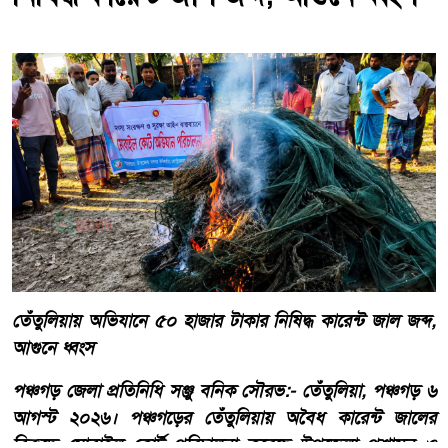
তেঁতুলিয়ায় অভিযানে ৫০ হাজার টাকার নিষিদ্ধ কারেন্ট জাল জব্দ,
আগুনে ধ্বংস
পঞ্চগড় জেলা প্রতিনিধি সঞ্জু বনিক সৌরভ:- তেঁতুলিয়া, পঞ্চগড় ৬
আগস্ট ২০২৬। পঞ্চগড়ের তেঁতুলিয়ায় অবৈধ কারেন্ট জালের
বিরুদ্ধে মোবাইল কোর্ট পরিচালনা করেছে উপজেলা প্রশাসন ও