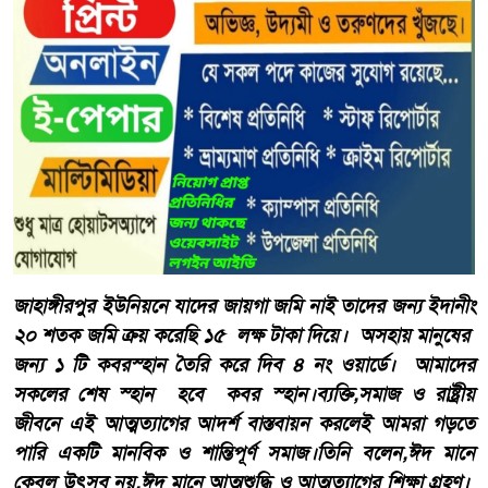
জাহাঙ্গীরপুর ইউনিয়নে যাদের জায়গা জমি নাই তাদের জন্য ইদানীং
২০ শতক জমি ক্রয় করেছি ১৫ লক্ষ টাকা দিয়ে। অসহায় মানুষের
জন্য ১ টি কবরস্হান তৈরি করে দিব ৪ নং ওয়ার্ডে। আমাদের
সকলের শেষ স্হান হবে কবর স্হান।ব্যক্তি,সমাজ ও রাষ্ট্রীয়
জীবনে এই আত্মত্যাগের আদর্শ বাস্তবায়ন করলেই আমরা গড়তে
পারি একটি মানবিক ও শান্তিপূর্ণ সমাজ।তিনি বলেন,ঈদ মানে
কেবল উৎসব নয়,ঈদ মানে আত্মশুদ্ধি ও আত্মত্যাগের শিক্ষা গ্রহণ।