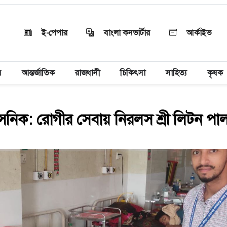
ই-পেপার
বাংলা কনভার্টার
আর্কাইভ
য়
আন্তর্জাতিক
রাজধানী
চিকিৎসা
সাহিত্য
কৃষক
ৈনিক: রোগীর সেবায় নিরলস শ্রী লিটন পা