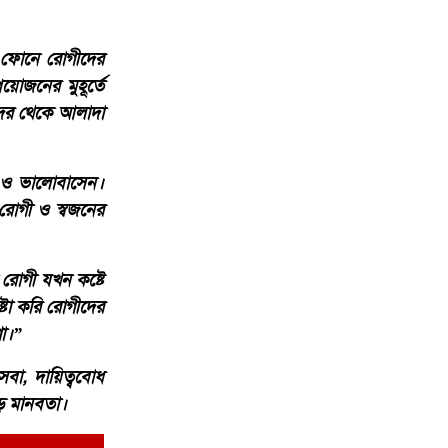
ও ফোনে রোগীদের
োজনের মুহূর্তে
দের থেকে আলাদা
হ ও ভালোবাসেন।
 রোগী ও স্বজনের
রোগী যখন কষ্টে
্টা করি রোগীদের
া।”
েবা, দায়িত্ববোধ
ড় মানবতা।