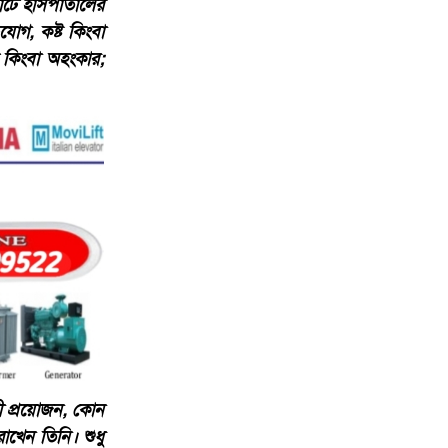
াটে হাসপাতালের
যোগ, কষ্ট কিংবা
ি কিংবা অহংকার;
 প্রয়োজন, কোন
াখেন তিনি। শুধু