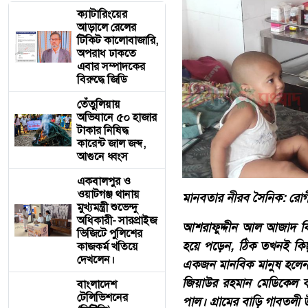
ক্যাটারিংয়ের
আড়ালে রেলের
টিকিট কালোবাজারি,
অপরাধ ঢাকতে
এবার সম্পাদকের
বিরুদ্ধে জিডি
তেঁতুলিয়ায়
অভিযানে ৫০ হাজার
টাকার নিষিদ্ধ
কারেন্ট জাল জব্দ,
আগুনে ধ্বংস
একবালপুর ও
ওয়াটগঞ্জ থানায়
মানবতার নীরব সৈনিক: রোগী
মুখ্যমন্ত্রী শুভেন্দু
অধিকারী- সারপ্রাইজ
আশরাফুদ্দীন আল আজাদ বিশে
ভিজিটে পুলিশের
হয়ে পড়েন, ঠিক তখনই কিছ
কাজকর্ম খতিয়ে
দেখলেন।
একজন মানবিক মানুষ হলেন শ
জিয়াউর রহমান মেডিকেল কলে
বাংলাদেশ
টেলিভিশনের
পাল। গ্রামের বাড়ি গাবতলী 