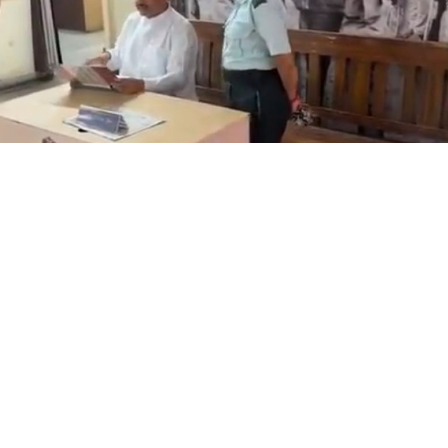
 মুখ্যমন্ত্রী শুভেন্দু অধিকারী- সারপ্রাইজ ভিজিটে পুলিশের কাজকর্ম খত
, কোনরকম পূর্ব ঘোষণা ছাড়াই কলকাতার একবালপুর ও ওয়াটগঞ্জ 
ঙ্গের মুখ্যমন্ত্রী শুভেন্দু অধিকারী গেলেন।
িশনের (বিটিভি)