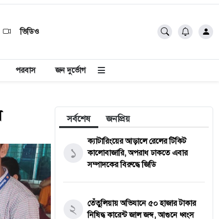
ভিডিও
পরবাস
জন দুর্ভোগ
ল
সর্বশেষ
জনপ্রিয়
ক্যাটারিংয়ের আড়ালে রেলের টিকিট
১
কালোবাজারি, অপরাধ ঢাকতে এবার
সম্পাদকের বিরুদ্ধে জিডি
তেঁতুলিয়ায় অভিযানে ৫০ হাজার টাকার
২
নিষিদ্ধ কারেন্ট জাল জব্দ, আগুনে ধ্বংস