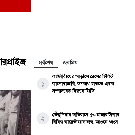
সারপ্রাইজ
সর্বশেষ
জনপ্রিয়
ক্যাটারিংয়ের আড়ালে রেলের টিকিট
১
কালোবাজারি, অপরাধ ঢাকতে এবার
সম্পাদকের বিরুদ্ধে জিডি
তেঁতুলিয়ায় অভিযানে ৫০ হাজার টাকার
২
নিষিদ্ধ কারেন্ট জাল জব্দ, আগুনে ধ্বংস