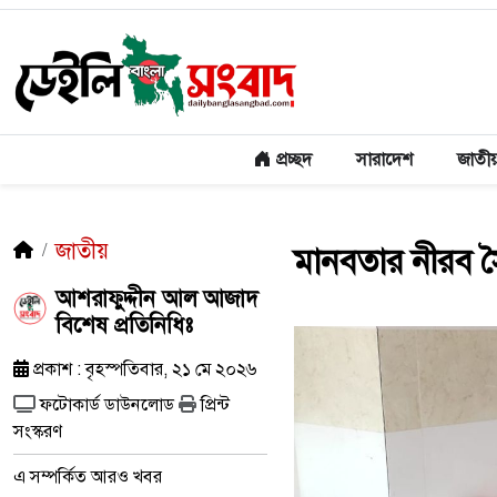
প্রচ্ছদ
সারাদেশ
জাতী
জাতীয়
মানবতার নীরব স
আশরাফুদ্দীন আল আজাদ
বিশেষ প্রতিনিধিঃ
প্রকাশ : বৃহস্পতিবার, ২১ মে ২০২৬
ফটোকার্ড ডাউনলোড
প্রিন্ট
সংস্করণ
এ সম্পর্কিত আরও খবর