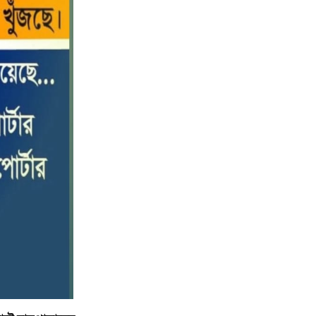
পটুয়াখালীতে কোস্ট গার্ডের বিনামূল্যে
১০
চিকিৎসা সেবা ও ঔষধ বিতরণ