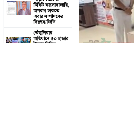
টিকিট কালোবাজারি,
অপরাধ ঢাকতে
এবার সম্পাদকের
বিরুদ্ধে জিডি
তেঁতুলিয়ায়
অভিযানে ৫০ হাজার
টাকার নিষিদ্ধ
কারেন্ট জাল জব্দ,
আগুনে ধ্বংস
একবালপুর ও
ওয়াটগঞ্জ থানায়
মুখ্যমন্ত্রী শুভেন্দু
অধিকারী- সারপ্রাইজ
একবালপুর ও ওয়াটগঞ্জ থানায়
ভিজিটে পুলিশের
কাজকর্ম খতিয়ে
দেখলেন।
আজ ৬ই আগস্ট বৃহস্পতিবার
কাজকর্ম খতিয়ে দেখতে পশ্চিমব
বাংলাদেশ
টেলিভিশনের
(বিটিভি)
আরো পড়ুন
মহাপরিচালক
বাংলাদেশ টেলিভ
হিসাবে দায়িত্ব