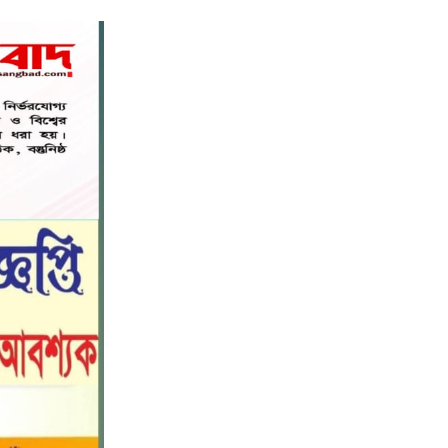
নড়াইলে বিদ্যালয়ের প্রবেশমুখের বেহাল
৬
সড়ক, মানববন্ধনে সংস্কারের দাবি
সরিষাবাড়ীতে প্যানেল চেয়ারম্যান হিসাবে
৭
মোবারক হোসেনের দায়িত্ব গ্রহণ
বড় ভাইকে ফাঁসাতে মাকে জবাই, সাড়ে ৪
৮
বছর পর গ্রেপ্তার বোন।
নীলফামারীতে বাড়ি থেকে বাইসাইকেল
৯
নিয়ে বের হয়ে নিখোঁজ কিশোর