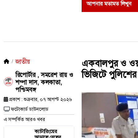
আপনার মতামত লিখুন
জাতীয়
একবালপুর ও ওয়াটগ
ভিজিটে পুলিশের
রিপোর্টার , সমরেশ রায় ও
শম্পা দাস, কলকাতা,
পশ্চিমবঙ্গ
প্রকাশ : শুক্রবার, ০৭ আগস্ট ২০২৬
ফটোকার্ড ডাউনলোড
এ সম্পর্কিত আরও খবর
ক্যাটারিংয়ের
আড়ালে রেলের