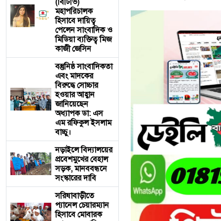
(বিটিভি)
মহাপরিচালক
হিসাবে দায়িত্ব
পেলেন সাংবাদিক ও
মিডিয়া ব্যক্তিত্ব মিজ
কাজী জেসিন
বস্তুনিষ্ঠ সাংবাদিকতা
এবং মাদকের
বিরুদ্ধে সোচ্চার
হওয়ার আহ্বান
জানিয়েছেন
অধ্যাপক ডা: এস
এম রফিকুল ইসলাম
বাচ্চু।
নড়াইলে বিদ্যালয়ের
প্রবেশমুখের বেহাল
সড়ক, মানববন্ধনে
সংস্কারের দাবি
সরিষাবাড়ীতে
প্যানেল চেয়ারম্যান
হিসাবে মোবারক