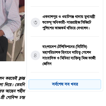
একবালপুর ও ওয়াটগঞ্জ থানায় মুখ্যমন্ত্রী
৩
শুভেন্দু অধিকারী- সারপ্রাইজ ভিজিটে
পুলিশের কাজকর্ম খতিয়ে দেখলেন।
বাংলাদেশ টেলিভিশনের (বিটিভি)
মহাপরিচালক হিসাবে দায়িত্ব পেলেন
৪
সাংবাদিক ও মিডিয়া ব্যক্তিত্ব মিজ কাজী
জেসিন
 করতেই ক্লান্ত
বস্তুনিষ্ঠ সাংবাদিকতা এবং মাদকের
সর্বশেষ সব খবর
সা দিয়ে। তেমনি
বিরুদ্ধে সোচ্চার হওয়ার আহ্বান
৫
্মরত আছেন শহীদ
জানিয়েছেন অধ্যাপক ডা: এস এম রফিকুল
 গোবিন্দ চন্দ্র
ইসলাম বাচ্চু।