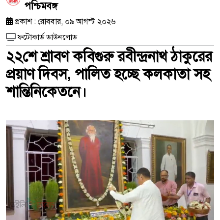
পশ্চিমবঙ্গ
প্রকাশ : রোববার, ০৯ আগস্ট ২০২৬
ফটোকার্ড ডাউনলোড
২২শে শ্রাবণ কবিগুরু রবীন্দ্রনাথ ঠাকুরের
প্রয়াণ দিবস, পালিত হচ্ছে কলকাতা সহ
শান্তিনিকেতনে।