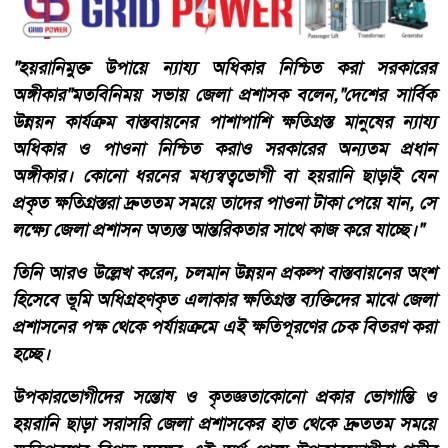
​"হয়রানিমুক্ত উপায়ে ন্যায্য অধিকার নিশ্চিত করা সরকারের
অঙ্গীকার"​মতবিনিময় সভায় জেলা প্রশাসক বলেন,​"দেশের সার্বিক
উন্নয়ন কার্যক্রম বাস্তবায়নের পাশাপাশি ক্ষতিগ্রস্ত মানুষের ন্যায্য
অধিকার ও পাওনা নিশ্চিত করাও সরকারের অন্যতম প্রধান
অঙ্গীকার। কোনো ধরনের মধ্যস্বত্বভোগী বা হয়রানি ছাড়াই যেন
প্রকৃত ক্ষতিগ্রস্তরা দ্রুততম সময়ে তাদের পাওনা টাকা পেয়ে যান, সে
লক্ষ্যে জেলা প্রশাসন অত্যন্ত আন্তরিকতার সাথে কাজ করে যাচ্ছে।"
​তিনি আরও উল্লেখ করেন, চলমান উন্নয়ন প্রকল্প বাস্তবায়নের অংশ
হিসেবে ভূমি অধিগ্রহণকৃত এলাকার ক্ষতিগ্রস্ত ব্যক্তিদের মাঝে জেলা
প্রশাসনের পক্ষ থেকে পর্যায়ক্রমে এই ক্ষতিপূরণের চেক বিতরণ করা
হচ্ছে।
​উপকারভোগীদের সন্তোষ ও কৃতজ্ঞতা​কোনো প্রকার ভোগান্তি ও
হয়রানি ছাড়া সরাসরি জেলা প্রশাসকের হাত থেকে দ্রুততম সময়ে