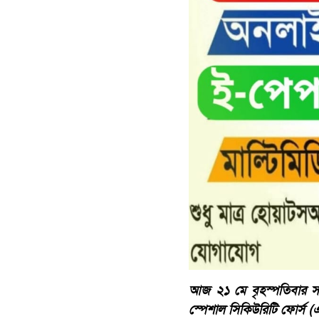
আজ ২১ মে বৃহস্পতিবার সক
স্পেশাল সিকিউরিটি ফোর্স