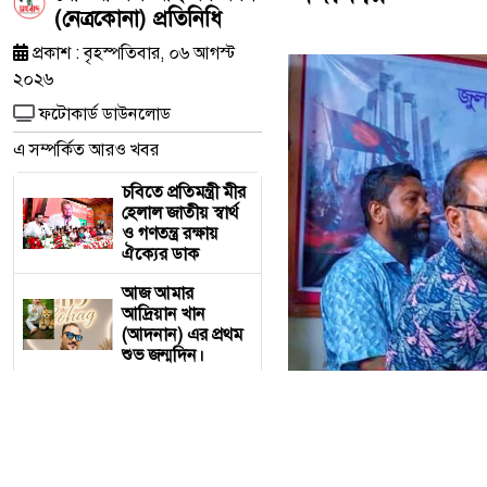
(নেত্রকোনা) প্রতিনিধি
প্রকাশ : বৃহস্পতিবার, ০৬ আগস্ট
২০২৬
ফটোকার্ড ডাউনলোড
এ সম্পর্কিত আরও খবর
চবিতে প্রতিমন্ত্রী মীর
হেলাল জাতীয় স্বার্থ
ও গণতন্ত্র রক্ষায়
ঐক্যের ডাক
আজ আমার
আদ্রিয়ান খান
(আদনান) এর প্রথম
শুভ জন্মদিন।
মদনে জুলাই
গণঅভ্যুত্থান দিবস
পালিত, গণতান্ত্রিক
বাংলাদেশ গড়ার
অঙ্গীকার