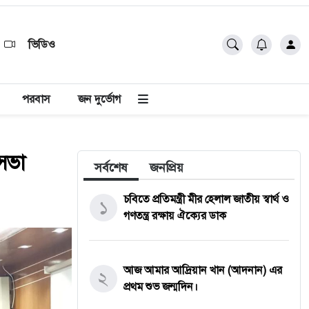
ভিডিও
পরবাস
জন দুর্ভোগ
 সভা
সর্বশেষ
জনপ্রিয়
চবিতে প্রতিমন্ত্রী মীর হেলাল জাতীয় স্বার্থ ও
১
গণতন্ত্র রক্ষায় ঐক্যের ডাক
আজ আমার আদ্রিয়ান খান (আদনান) এর
২
প্রথম শুভ জন্মদিন।