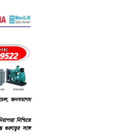
 চলাচল, জনসমাগম
াপত্তা নিশ্চিতে
গুরুত্বের সঙ্গে