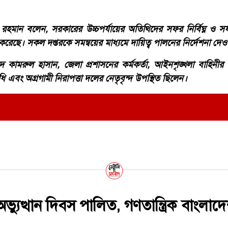
 রহমান বলেন, সরকারের উচ্চপর্যায়ের অতিথিদের সফর নির্বিঘ্ন ও
গ্রহণ করেছে। সকল দপ্তরকে সমন্বয়ের মাধ্যমে দায়িত্ব পালনের নির্দেশনা দ
 কামরুল হাসান, জেলা প্রশাসনের কর্মকর্তা, আইনশৃঙ্খলা বাহিনীর স
তিনিধি এবং অগ্রগামী নিরাপত্তা দলের নেতৃবৃন্দ উপস্থিত ছিলেন।
্যুত্থান দিবস পালিত, গণতান্ত্রিক বাংলাদ