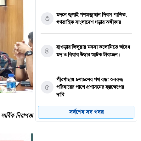
মদনে জুলাই গণঅভ্যুত্থান দিবস পালিত,
৩
গণতান্ত্রিক বাংলাদেশ গড়ার অঙ্গীকার
হাওড়ার লিলুয়ায় মনসা কলোনিতে অবৈধ
৪
মদ ও বিয়ার উদ্ধার আটক টারজেন।
পীরগাছায় চলাচলের পথ বন্ধ: অবরুদ্ধ
৫
পরিবারের পাশে প্রশাসনের হস্তক্ষেপের
দাবি
সর্বশেষ সব খবর
র্বিক নিরাপত্তা
যশোরের কেশবপুরে যথাযোগ্য মর্যাদায়
৬
পালিত হয়েছে ‘জুলাই গণঅভ্যুত্থান
দিবস-২০২৬’