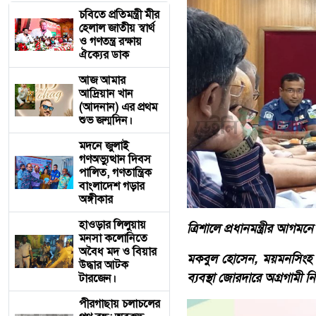
চবিতে প্রতিমন্ত্রী মীর
হেলাল জাতীয় স্বার্থ
ও গণতন্ত্র রক্ষায়
ঐক্যের ডাক
আজ আমার
আদ্রিয়ান খান
(আদনান) এর প্রথম
শুভ জন্মদিন।
মদনে জুলাই
গণঅভ্যুত্থান দিবস
পালিত, গণতান্ত্রিক
বাংলাদেশ গড়ার
অঙ্গীকার
হাওড়ার লিলুয়ায়
ত্রিশালে প্রধানমন্ত্রীর আগমন
মনসা কলোনিতে
অবৈধ মদ ও বিয়ার
মকবুল হোসেন, ময়মনসিংহ জেল
উদ্ধার আটক
ব্যবস্থা জোরদারে অগ্রগামী ন
টারজেন।
পীরগাছায় চলাচলের