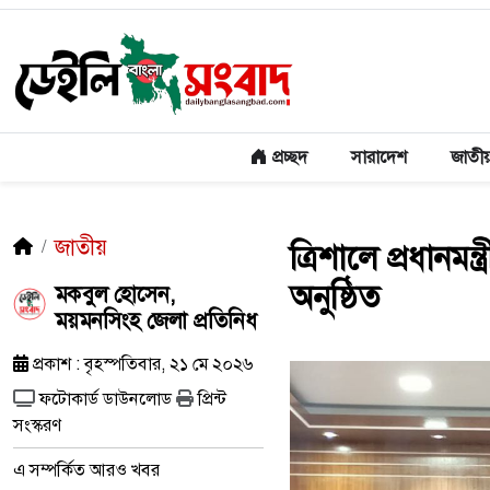
প্রচ্ছদ
সারাদেশ
জাতী
জাতীয়
ত্রিশালে প্রধানমন
অনুষ্ঠিত
মকবুল হোসেন,
ময়মনসিংহ জেলা প্রতিনিধ
প্রকাশ : বৃহস্পতিবার, ২১ মে ২০২৬
ফটোকার্ড ডাউনলোড
প্রিন্ট
সংস্করণ
এ সম্পর্কিত আরও খবর