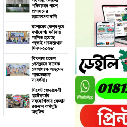
পথ বন্ধ: অবরুদ্ধ
পরিবারের পাশে
প্রশাসনের
হস্তক্ষেপের দাবি
যশোরের কেশবপুরে
যথাযোগ্য মর্যাদায়
পালিত হয়েছে
‘জুলাই গণঅভ্যুত্থান
দিবস-২০২৬’
বিশ্বনাথ মডেল
প্রেসক্লাবে সাবেক
কোষাধ্যক্ষ আহমেদ
পারভেজকে
সংবর্ধনা।
সিলেট স্বেচ্ছাসেবী
প্ল্যাটফর্মের
সহযোগিতায় স্বেচ্ছায়
রক্তদান কর্মসূচি
অনুষ্ঠিত