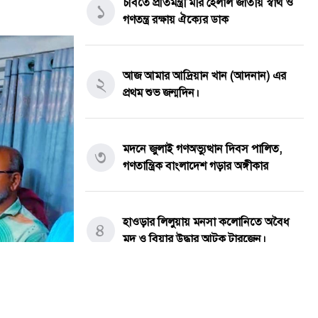
চবিতে প্রতিমন্ত্রী মীর হেলাল জাতীয় স্বার্থ ও
১
গণতন্ত্র রক্ষায় ঐক্যের ডাক
আজ আমার আদ্রিয়ান খান (আদনান) এর
২
প্রথম শুভ জন্মদিন।
মদনে জুলাই গণঅভ্যুত্থান দিবস পালিত,
৩
গণতান্ত্রিক বাংলাদেশ গড়ার অঙ্গীকার
হাওড়ার লিলুয়ায় মনসা কলোনিতে অবৈধ
৪
মদ ও বিয়ার উদ্ধার আটক টারজেন।
পীরগাছায় চলাচলের পথ বন্ধ: অবরুদ্ধ
৫
পরিবারের পাশে প্রশাসনের হস্তক্ষেপের দাবি