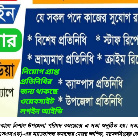
ালে ত্রিশাল উপজেলা পরিষদ কমপ্লেক্সে এ সভা অনুষ্ঠিত হয়। সভায়
 (এসএসএফ)-এর অ্যাডভান্সড কমান্ডের মেজর আশিক, ময়মনসিংহের জে