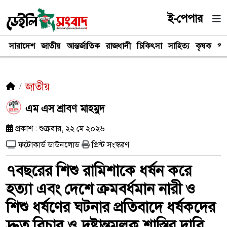
ই-পেপার
সারাদেশ
জাতীয়
আন্তর্জাতিক
রাজধানী
চিকিৎসা
সাহিত্য
কৃষক
পর
জাতীয়
এম এস শ্রাবণ মাহমুদ
প্রকাশ : শুক্রবার, ২২ মে ২০২৬
ফটোকার্ড ডাউনলোড
প্রিন্ট সংস্করণ
৭বছরের শিশু রামিশাকে ধর্ষন করে
হত্যা এবং দেশে ক্রমবর্ধমান নারী ও
শিশু ধর্ষণের ঘটনার প্রতিবাদে ধর্ষকদের
দ্রুত বিচার ও দৃষ্টান্তমূলক শাস্তির দাবি,