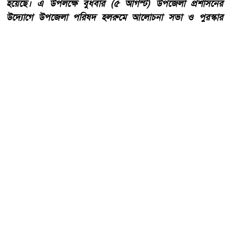
হয়েছে। এ উপলক্ষে বুধবার (৫ আগস্ট) উপজেলা প্রশাসনের
উদ্যোগে উপজেলা পরিষদ হলরুমে আলোচনা সভা ও পুরস্কার
বিতরণ অনুষ্ঠানের আয়োজন করা হয়।
আরো পড়ুন
হাওড়ার লিলুয়ায় মনসা কলোনিতে
অবৈধ মদ ও বিয়ার উদ্ধার আটক
টারজেন।