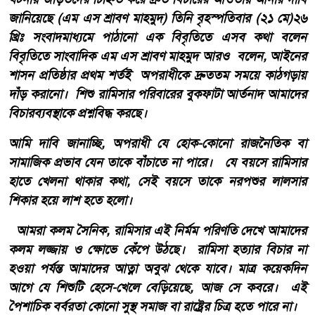
জানিয়েছে (এম এস শ্রাবণ মাহমুদ) তিনি বৃহস্পতিবার (২১ মে)২৬
খ্রিঃ সংবাদমাধ্যমে পাঠানো এক বিবৃতিতে এসব কথা বলেন
বিবৃতিতে সাংবাদিক এম এস শ্রাবণ মাহমুদ আরও বলেন, আইনের
শাসন প্রতিষ্ঠার প্রথম শর্তই অপরাধীকে দ্রুততম সময়ে কাঠগড়ায়
দাঁড় করানো। শিশু রামিসার পরিবারের বুকফাটা আর্তনাদ আমাদের
বিচারব্যবস্থাকে প্রশ্নবিদ্ধ করছে।
আমি দাবি জানাচ্ছি, অপরাধী যে হোক-কোনো রাজনৈতিক বা
সামাজিক প্রভাব যেন তাকে বাঁচাতে না পারে। যে বয়সে রামিসার
হাতে খেলনা থাকার কথা, সেই বয়সে তাকে নরপশুর লালসার
শিকার হয়ে লাশ হতে হলো।
আমরা কলম সৈনিক, রামিসার এই নির্মম পরিণতি দেখে আমাদের
কলম লজ্জায় ও ক্ষোভে কেঁপে উঠছে। রামিসা হত্যার বিচার না
হওয়া পর্যন্ত আমাদের আত্না অবুঝ থেকে যাবে। মাত্র কয়েকদিন
আগে যে শিশুটি হেসে-খেলে বেড়িয়েছে, আজ সে কবরে। এই
পৈশাচিক বর্বরতা কোনো সুস্থ সমাজ বা রাষ্ট্রের চিত্র হতে পারে না।