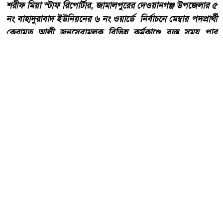
শরীফ মিয়া স্টাফ রিপোর্টার, জামালপুরের দেওয়ানগঞ্জ উপজেলার ৫
নং বাহাদুরাবাদ ইউনিয়নের ৬ নং ওয়ার্ডে নির্বাচনে মেম্বার পদপ্রার্থী
কেরামত আলী জনসেবামূলক বিভিন্ন কর্মকাণ্ডে ব্যস্ত সময় পার
করছেন।
আরো পড়ুন
দেওয়ানগঞ্জের বাহাদুরাবাদে
সড়কের বেহাল দশা, চরম দুর্ভোগে
এলাকাবাসী