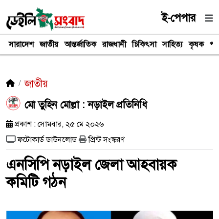
ই-পেপার
সারাদেশ
জাতীয়
আন্তর্জাতিক
রাজধানী
চিকিৎসা
সাহিত্য
কৃষক
পর
জাতীয়
মো তুহিন মোল্লা : নড়াইল প্রতিনিধি
প্রকাশ : সোমবার, ২৫ মে ২০২৬
ফটোকার্ড ডাউনলোড
প্রিন্ট সংস্করণ
এনসিপি নড়াইল জেলা আহবায়ক
কমিটি গঠন