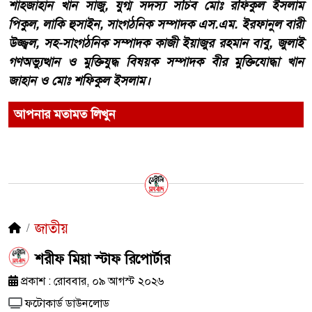
শাহজাহান খান সাজু, যুগ্ম সদস্য সচিব মোঃ রফিকুল ইসলাম
পিকুল, লাকি হুসাইন, সাংগঠনিক সম্পাদক এস.এম. ইরফানুল বারী
উজ্জ্বল, সহ-সাংগঠনিক সম্পাদক কাজী ইয়াজুর রহমান বাবু, জুলাই
গণঅভ্যুত্থান ও মুক্তিযুদ্ধ বিষয়ক সম্পাদক বীর মুক্তিযোদ্ধা খান
জাহান ও মোঃ শফিকুল ইসলাম।
আপনার মতামত লিখুন
জাতীয়
শরীফ মিয়া স্টাফ রিপোর্টার
প্রকাশ : রোববার, ০৯ আগস্ট ২০২৬
ফটোকার্ড ডাউনলোড