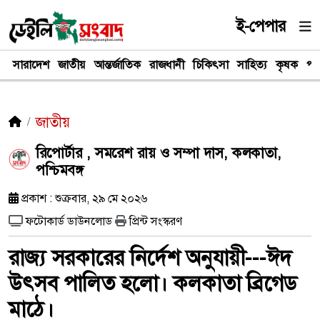
ই-পেপার
সারাদেশ
জাতীয়
আন্তর্জাতিক
রাজধানী
চিকিৎসা
সাহিত্য
কৃষক
পর
জাতীয়
রিপোর্টার , সমরেশ রায় ও সম্পা দাস, কলকাতা,
পশ্চিমবঙ্গ
প্রকাশ : শুক্রবার, ২৯ মে ২০২৬
ফটোকার্ড ডাউনলোড
প্রিন্ট সংস্করণ
রাজ্য সরকারের নির্দেশ অনুযায়ী---ঈদ
উৎসব পালিত হলো। কলকাতা ব্রিগেড
মাঠে।