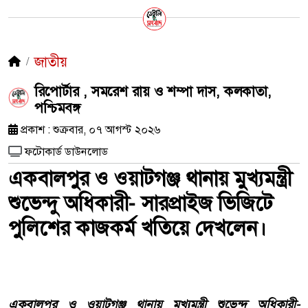
জাতীয়
রিপোর্টার , সমরেশ রায় ও শম্পা দাস, কলকাতা,
পশ্চিমবঙ্গ
প্রকাশ : শুক্রবার, ০৭ আগস্ট ২০২৬
ফটোকার্ড ডাউনলোড
একবালপুর ও ওয়াটগঞ্জ থানায় মুখ্যমন্ত্রী
শুভেন্দু অধিকারী- সারপ্রাইজ ভিজিটে
পুলিশের কাজকর্ম খতিয়ে দেখলেন।