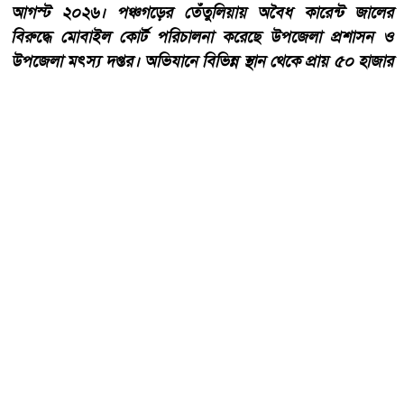
আগস্ট ২০২৬। পঞ্চগড়ের তেঁতুলিয়ায় অবৈধ কারেন্ট জালের
বিরুদ্ধে মোবাইল কোর্ট পরিচালনা করেছে উপজেলা প্রশাসন ও
উপজেলা মৎস্য দপ্তর। অভিযানে বিভিন্ন স্থান থেকে প্রায় ৫০ হাজার
টাকা মূল্যের নিষিদ্ধ কারেন্ট জাল জব্দ করা হয়েছে।
আরো পড়ুন
একবালপুর ও ওয়াটগঞ্জ থানায়
মুখ্যমন্ত্রী শুভেন্দু অধিকারী-
সারপ্রাইজ ভিজিটে পুলিশের
কাজকর্ম খতিয়ে দেখলেন।