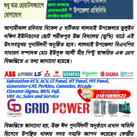
আগামীকাল রবিবার বিকেল ৫ ঘটিকায় লালমাই উপজেলার ভুলুইন
দক্ষিণ ইউনিয়নের ছোট শরীফপুর উচ্চ বিদ্যালয় (ভুশ্চি) মাঠে এই
উৎসবমুখর পুনর্মিলনী অনুষ্ঠিত হবে। লালমাই উপজেলা বিএনপির
সাধারণ সম্পাদক মোঃ ইউসুফ আলী মীর পিন্টু স্বাক্ষরিত এক প্রেস
বিজ্ঞপ্তিতে এ তথ্য জানানো হয়েছে।
বিজ্ঞপ্তিতে জানানো হয়, উক্ত ঈদ পুনর্মিলনী অনুষ্ঠানে প্রধান অতিথি
হিসেবে উপস্থিত থাকার সদয় সম্মতি জ্ঞাপন করেছেন কেন্দ্রীয়