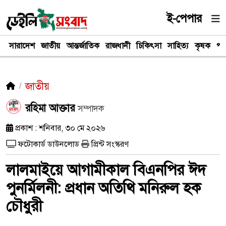
ই-পেপার
সারাদেশ
জাতীয়
আন্তর্জাতিক
রাজধানী
চিকিৎসা
সাহিত্য
কৃষক
পর
জাতীয়
রহিমা আক্তার
সম্পাদক
প্রকাশ : শনিবার, ৩০ মে ২০২৬
ফটোকার্ড ডাউনলোড
প্রিন্ট সংস্করণ
লালমাইয়ে আগামীকাল বিএনপির ঈদ
পুনর্মিলনী: প্রধান অতিথি মনিরুল হক
চৌধুরী