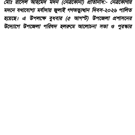
মোঃ রাসেল আহমেদ মদন (নেত্রকোনা) প্রতিনিধি:- নেত্রকোণার
মদনে যথাযোগ্য মর্যাদায় জুলাই গণঅভ্যুত্থান দিবস-২০২৬ পালিত
হয়েছে। এ উপলক্ষে বুধবার (৫ আগস্ট) উপজেলা প্রশাসনের
উদ্যোগে উপজেলা পরিষদ হলরুমে আলোচনা সভা ও পুরস্কার
বিতরণ অনুষ্ঠানের আয়োজন করা হয়।
আরো পড়ুন
হাওড়ার লিলুয়ায় মনসা কলোনিতে
অবৈধ মদ ও বিয়ার উদ্ধার আটক
টারজেন।