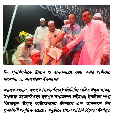
ঈদ পুনর্মিলনীতে উন্নয়ন ও জনকল্যাণে কাজ করার অঙ্গীকার
মাওলানা ডা. আজহারুল ইসলামের
ফয়জুর রহমান, ফুলপুর (ময়মনসিংহ)প্রতিনিধিঃ পবিত্র ঈদুল আযহা
উপলক্ষে ময়মনসিংহের ফুলপুর উপজেলার রহিমগঞ্জ ইউনিয়ন শাখা
খিদমাতুল উম্মাহ ফাউন্ডেশনের উদ্যোগে এক আনন্দঘন ঈদ
পুনর্মিলনী অনুষ্ঠিত হয়েছে। অনুষ্ঠানে প্রধান অতিথি হিসেবে উপস্থিত