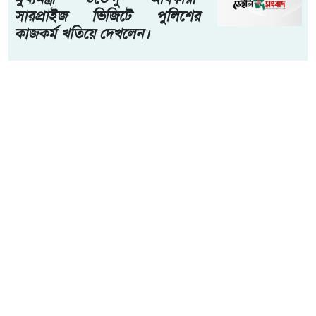
আগস্ট ২০২৬। পঞ্চগড়ের তেঁতুলিয়ায় অবৈধ কারেন্ট জালের
বিরুদ্ধে মোবাইল কোর্ট পরিচালনা করেছে উপজেলা প্রশাসন ও
উপজেলা মৎস্য দপ্তর। অভিযানে বিভিন্ন স্থান থেকে প্রায় ৫০ হাজার
টাকা মূল্যের নিষিদ্ধ কারেন্ট জাল জব্দ করা হয়েছে।
আরো পড়ুন
একবালপুর ও ওয়াটগঞ্জ থানায়
মুখ্যমন্ত্রী শুভেন্দু অধিকারী-
সারপ্রাইজ ভিজিটে পুলিশের
কাজকর্ম খতিয়ে দেখলেন।