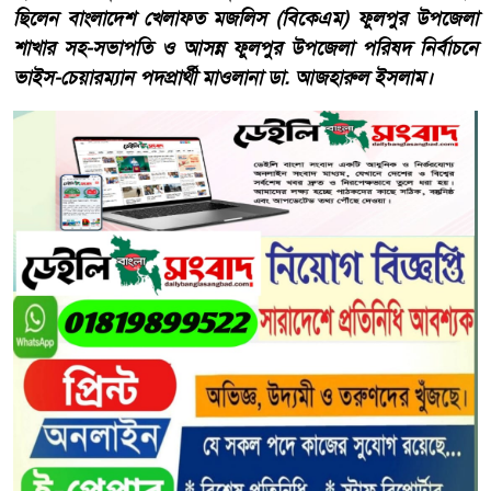
ছিলেন বাংলাদেশ খেলাফত মজলিস (বিকেএম) ফুলপুর উপজেলা
শাখার সহ-সভাপতি ও আসন্ন ফুলপুর উপজেলা পরিষদ নির্বাচনে
ভাইস-চেয়ারম্যান পদপ্রার্থী মাওলানা ডা. আজহারুল ইসলাম।