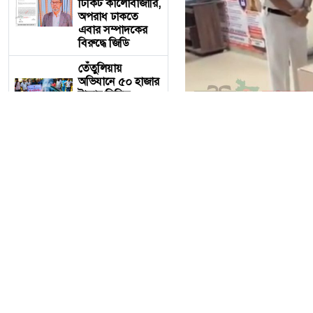
টিকিট কালোবাজারি,
অপরাধ ঢাকতে
এবার সম্পাদকের
বিরুদ্ধে জিডি
তেঁতুলিয়ায়
অভিযানে ৫০ হাজার
টাকার নিষিদ্ধ
কারেন্ট জাল জব্দ,
আগুনে ধ্বংস
একবালপুর ও
ওয়াটগঞ্জ থানায়
মুখ্যমন্ত্রী শুভেন্দু
অধিকারী- সারপ্রাইজ
একবালপুর ও ওয়াটগঞ্জ থানায়
ভিজিটে পুলিশের
কাজকর্ম খতিয়ে
দেখলেন।
আজ ৬ই আগস্ট বৃহস্পতিবার
কাজকর্ম খতিয়ে দেখতে পশ্চিমব
বাংলাদেশ
টেলিভিশনের
(বিটিভি)
আরো পড়ুন
মহাপরিচালক
বাংলাদেশ টেলিভ
হিসাবে দায়িত্ব