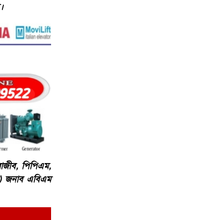
ন।
রাজীব, পিপিএম,
কেল) জনাব এবিএম