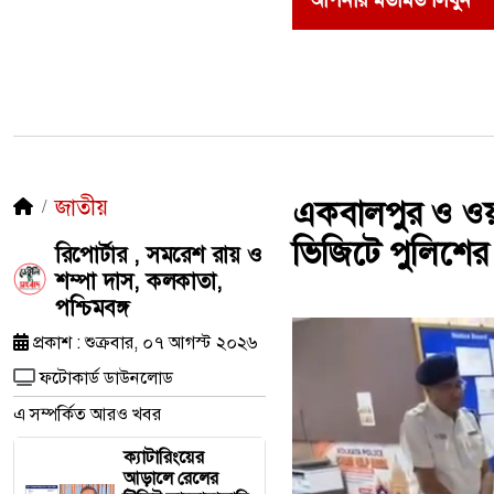
আপনার মতামত লিখুন
জাতীয়
একবালপুর ও ওয়াটগ
ভিজিটে পুলিশের
রিপোর্টার , সমরেশ রায় ও
শম্পা দাস, কলকাতা,
পশ্চিমবঙ্গ
প্রকাশ : শুক্রবার, ০৭ আগস্ট ২০২৬
ফটোকার্ড ডাউনলোড
এ সম্পর্কিত আরও খবর
ক্যাটারিংয়ের
আড়ালে রেলের