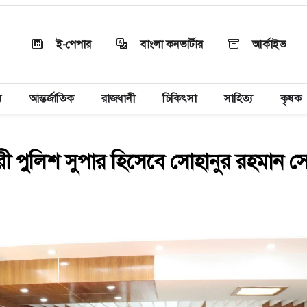
ই-পেপার
বাংলা কনভার্টার
আর্কাইভ
য়
আন্তর্জাতিক
রাজধানী
চিকিৎসা
সাহিত্য
কৃষক
রী পুলিশ সুপার হিসেবে সোহানুর রহমান 