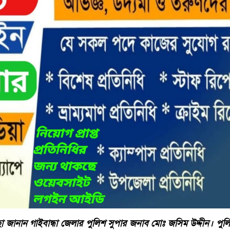
া জানান গাইবান্ধা জেলার পুলিশ সুপার জনাব মোঃ জসিম উদ্দীন। পু