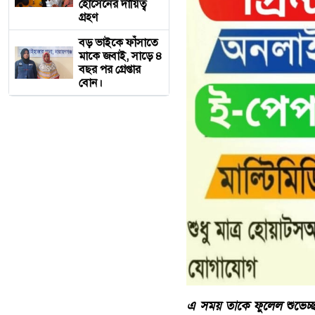
হোসেনের দায়িত্ব
গ্রহণ
বড় ভাইকে ফাঁসাতে
মাকে জবাই, সাড়ে ৪
বছর পর গ্রেপ্তার
বোন।
এ সময় তাকে ফুলেল শুভেচ্ছ