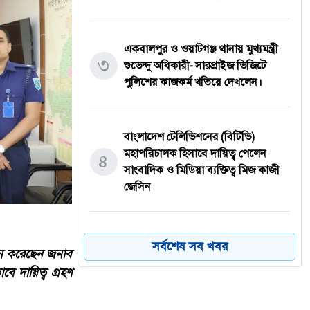
একবালপুর ও ওয়াটগঞ্জ থানায় মুখ্যমন্ত্রী
৩
শুভেন্দু অধিকারী- সারপ্রাইজ ভিজিটে
পুলিশের কাজকর্ম খতিয়ে দেখলেন।
বাংলাদেশ টেলিভিশনের (বিটিভি)
মহাপরিচালক হিসাবে দায়িত্ব পেলেন
৪
সাংবাদিক ও মিডিয়া ব্যক্তিত্ব মিজ কাজী
জেসিন
বস্তুনিষ্ঠ সাংবাদিকতা এবং মাদকের
সর্বশেষ সব খবর
দান করেছেন জনাব
বিরুদ্ধে সোচ্চার হওয়ার আহ্বান
৫
ে দায়িত্ব গ্রহণ
জানিয়েছেন অধ্যাপক ডা: এস এম রফিকুল
ইসলাম বাচ্চু।