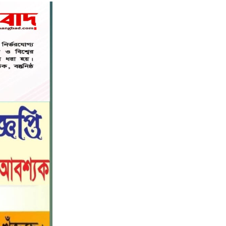
নড়াইলে বিদ্যালয়ের প্রবেশমুখের বেহাল
৬
সড়ক, মানববন্ধনে সংস্কারের দাবি
সরিষাবাড়ীতে প্যানেল চেয়ারম্যান হিসাবে
৭
মোবারক হোসেনের দায়িত্ব গ্রহণ
বড় ভাইকে ফাঁসাতে মাকে জবাই, সাড়ে ৪
৮
বছর পর গ্রেপ্তার বোন।
নীলফামারীতে বাড়ি থেকে বাইসাইকেল
৯
নিয়ে বের হয়ে নিখোঁজ কিশোর