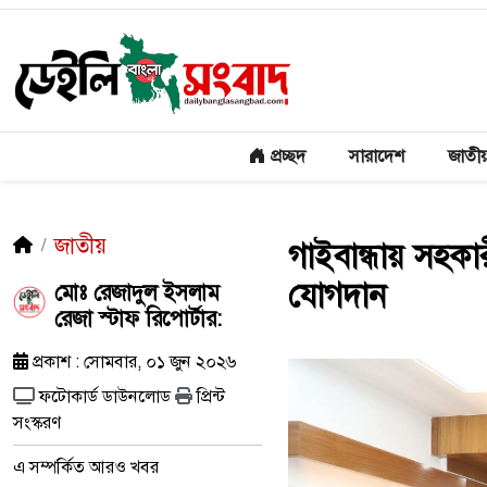
প্রচ্ছদ
সারাদেশ
জাতী
জাতীয়
গাইবান্ধায় সহকা
যোগদান
মোঃ রেজাদুল ইসলাম
রেজা স্টাফ রিপোর্টার:
প্রকাশ : সোমবার, ০১ জুন ২০২৬
ফটোকার্ড ডাউনলোড
প্রিন্ট
সংস্করণ
এ সম্পর্কিত আরও খবর