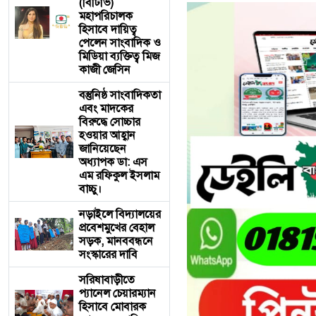
(বিটিভি)
মহাপরিচালক
হিসাবে দায়িত্ব
পেলেন সাংবাদিক ও
মিডিয়া ব্যক্তিত্ব মিজ
কাজী জেসিন
বস্তুনিষ্ঠ সাংবাদিকতা
এবং মাদকের
বিরুদ্ধে সোচ্চার
হওয়ার আহ্বান
জানিয়েছেন
অধ্যাপক ডা: এস
এম রফিকুল ইসলাম
বাচ্চু।
নড়াইলে বিদ্যালয়ের
প্রবেশমুখের বেহাল
সড়ক, মানববন্ধনে
সংস্কারের দাবি
সরিষাবাড়ীতে
প্যানেল চেয়ারম্যান
হিসাবে মোবারক