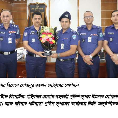
সুপার হিসেবে সোহানুর রহমান সোহাগের যোগদান
্টাফ রিপোর্টার: গাইবান্ধা জেলায় সহকারী পুলিশ সুপার হিসেবে যোগ
আজ রবিবার গাইবান্ধা পুলিশ সুপারের কার্যালয়ে তিনি আনুষ্ঠানিকভাব