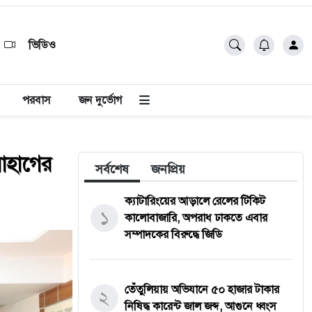
ভিডিও
পরবাস
জন দুর্ভোগ
সোহাগের
সর্বশেষ
জনপ্রিয়
ক্যাটারিংয়ের আড়ালে রেলের টিকিট
১
কালোবাজারি, অপরাধ ঢাকতে এবার
সম্পাদকের বিরুদ্ধে জিডি
তেঁতুলিয়ায় অভিযানে ৫০ হাজার টাকার
২
নিষিদ্ধ কারেন্ট জাল জব্দ, আগুনে ধ্বংস