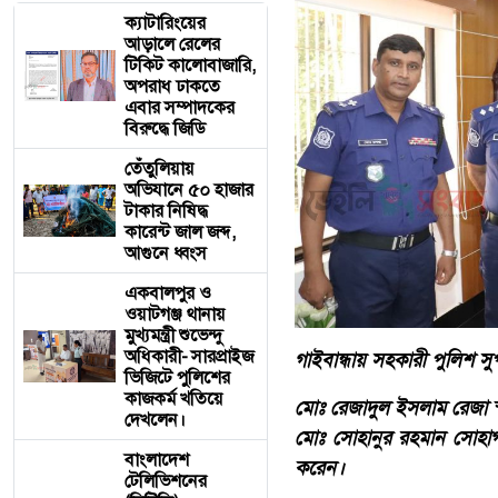
ক্যাটারিংয়ের
আড়ালে রেলের
টিকিট কালোবাজারি,
অপরাধ ঢাকতে
এবার সম্পাদকের
বিরুদ্ধে জিডি
তেঁতুলিয়ায়
অভিযানে ৫০ হাজার
টাকার নিষিদ্ধ
কারেন্ট জাল জব্দ,
আগুনে ধ্বংস
একবালপুর ও
ওয়াটগঞ্জ থানায়
মুখ্যমন্ত্রী শুভেন্দু
অধিকারী- সারপ্রাইজ
গাইবান্ধায় সহকারী পুলিশ 
ভিজিটে পুলিশের
কাজকর্ম খতিয়ে
মোঃ রেজাদুল ইসলাম রেজা স
দেখলেন।
মোঃ সোহানুর রহমান সোহাগ। 
বাংলাদেশ
করেন।
টেলিভিশনের