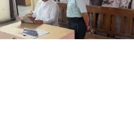
 মুখ্যমন্ত্রী শুভেন্দু অধিকারী- সারপ্রাইজ ভিজিটে পুলিশের কাজকর্ম খত
, কোনরকম পূর্ব ঘোষণা ছাড়াই কলকাতার একবালপুর ও ওয়াটগঞ্জ 
ঙ্গের মুখ্যমন্ত্রী শুভেন্দু অধিকারী গেলেন।
িশনের (বিটিভি)