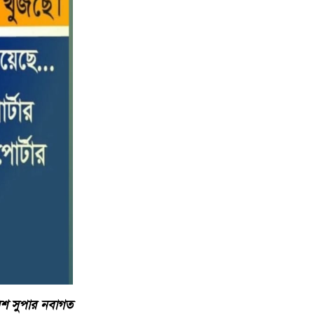
পটুয়াখালীতে কোস্ট গার্ডের বিনামূল্যে
১০
চিকিৎসা সেবা ও ঔষধ বিতরণ
লিশ সুপার নবাগত