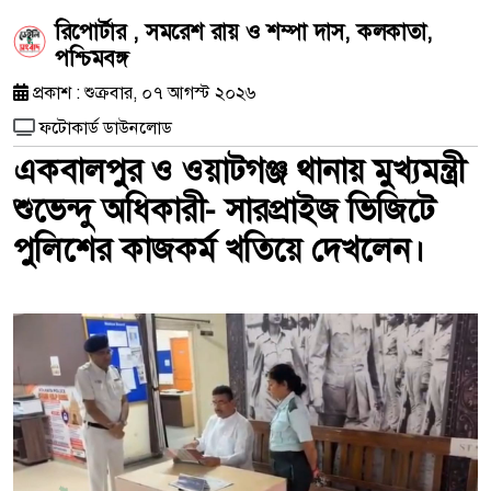
রিপোর্টার , সমরেশ রায় ও শম্পা দাস, কলকাতা,
পশ্চিমবঙ্গ
প্রকাশ : শুক্রবার, ০৭ আগস্ট ২০২৬
ফটোকার্ড ডাউনলোড
একবালপুর ও ওয়াটগঞ্জ থানায় মুখ্যমন্ত্রী
শুভেন্দু অধিকারী- সারপ্রাইজ ভিজিটে
পুলিশের কাজকর্ম খতিয়ে দেখলেন।