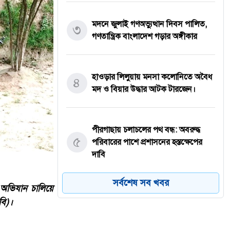
মদনে জুলাই গণঅভ্যুত্থান দিবস পালিত,
৩
গণতান্ত্রিক বাংলাদেশ গড়ার অঙ্গীকার
হাওড়ার লিলুয়ায় মনসা কলোনিতে অবৈধ
৪
মদ ও বিয়ার উদ্ধার আটক টারজেন।
পীরগাছায় চলাচলের পথ বন্ধ: অবরুদ্ধ
৫
পরিবারের পাশে প্রশাসনের হস্তক্ষেপের
দাবি
সর্বশেষ সব খবর
 অভিযান চালিয়ে
যশোরের কেশবপুরে যথাযোগ্য মর্যাদায়
বি)।
৬
পালিত হয়েছে ‘জুলাই গণঅভ্যুত্থান
দিবস-২০২৬’