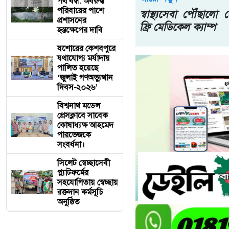
পথ বন্ধ: অবরুদ্ধ
পরিবারের পাশে
স্বাস্থ্যসেবা পৌঁছা
প্রশাসনের
ফ্রি মেডিকেল ক্যাম্প
হস্তক্ষেপের দাবি
যশোরের কেশবপুরে
যথাযোগ্য মর্যাদায়
পালিত হয়েছে
‘জুলাই গণঅভ্যুত্থান
দিবস-২০২৬’
বিশ্বনাথ মডেল
প্রেসক্লাবে সাবেক
কোষাধ্যক্ষ আহমেদ
পারভেজকে
সংবর্ধনা।
সিলেট স্বেচ্ছাসেবী
প্ল্যাটফর্মের
সহযোগিতায় স্বেচ্ছায়
রক্তদান কর্মসূচি
অনুষ্ঠিত