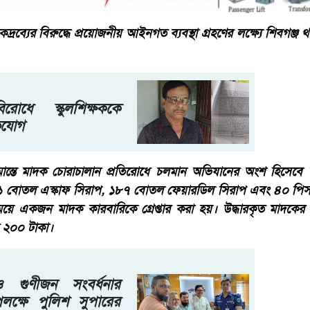
্রব্যের বিরুদ্ধে প্রয়োজনীয় আইনগত ব্যবস্থা গ্রহণের লক্ষ্যে শিবগঞ্জ থান
োধে স্কুলশিক্ষককে
িযোগ
ান্তে মাদক চোরাচালান প্রতিরোধে চলমান অভিযানের অংশ হিসেবে
৬১ বোতল এস্কাফ সিরাপ, ১৮৭ বোতল ফেয়ারডিল সিরাপ এবং ৪০ পিস ই
য়ে একজন মাদক কারবারিকে গ্রেপ্তার করা হয়। উদ্ধারকৃত মাদকে
র ২০০ টাকা।
 ও গুণীজন সংবর্ধনার
উপলক্ষে পুলিশ সুপারের