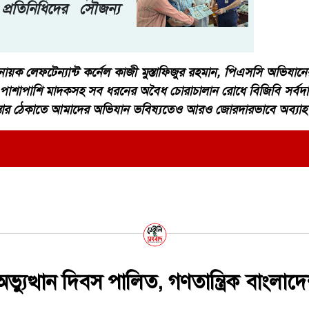
া প্রতিনিধিদের সৌজন্য
য়ক লেফটেন্যান্ট কর্নেল কাজী মুস্তাফিজুর রহমান, পিএসসি অভিযানের
ষার পাশাপাশি মাদকসহ সব ধরনের অবৈধ চোরাচালান রোধে বিজিবি সর্ব
বিস্তার ঠেকাতে আমাদের অভিযান ভবিষ্যতেও আরও জোরদারভাবে অব্যা
্যুত্থান দিবস পালিত, গণতান্ত্রিক বাংলাদ