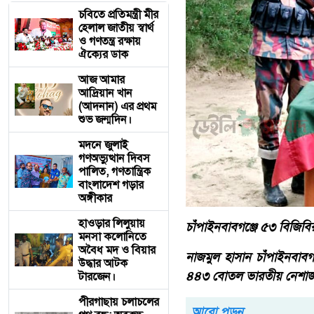
চবিতে প্রতিমন্ত্রী মীর
হেলাল জাতীয় স্বার্থ
ও গণতন্ত্র রক্ষায়
ঐক্যের ডাক
আজ আমার
আদ্রিয়ান খান
(আদনান) এর প্রথম
শুভ জন্মদিন।
মদনে জুলাই
গণঅভ্যুত্থান দিবস
পালিত, গণতান্ত্রিক
বাংলাদেশ গড়ার
অঙ্গীকার
হাওড়ার লিলুয়ায়
চাঁপাইনবাবগঞ্জে ৫৩ বিজিব
মনসা কলোনিতে
অবৈধ মদ ও বিয়ার
নাজমুল হাসান চাঁপাইনবাবগঞ
উদ্ধার আটক
৪৪৩ বোতল ভারতীয় নেশাজাতী
টারজেন।
পীরগাছায় চলাচলের
আরো পড়ুন