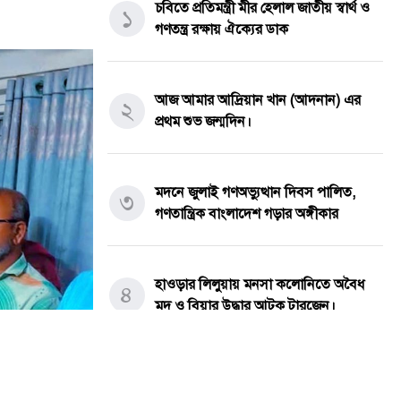
চবিতে প্রতিমন্ত্রী মীর হেলাল জাতীয় স্বার্থ ও
১
গণতন্ত্র রক্ষায় ঐক্যের ডাক
আজ আমার আদ্রিয়ান খান (আদনান) এর
২
প্রথম শুভ জন্মদিন।
মদনে জুলাই গণঅভ্যুত্থান দিবস পালিত,
৩
গণতান্ত্রিক বাংলাদেশ গড়ার অঙ্গীকার
হাওড়ার লিলুয়ায় মনসা কলোনিতে অবৈধ
৪
মদ ও বিয়ার উদ্ধার আটক টারজেন।
পীরগাছায় চলাচলের পথ বন্ধ: অবরুদ্ধ
৫
পরিবারের পাশে প্রশাসনের হস্তক্ষেপের দাবি