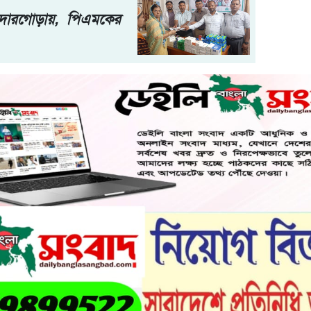
লো দোরগোড়ায়, পিএমকের