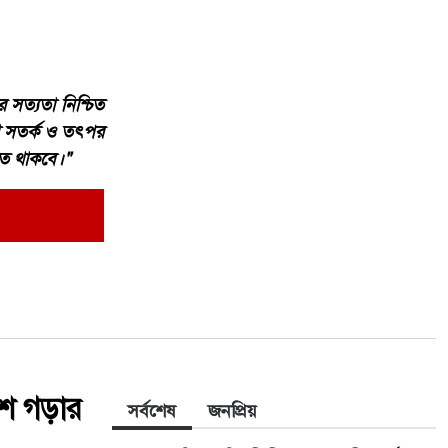
 সত্যতা নিশ্চিত
দা সতর্ক ও তৎপর
হত থাকবে।"
েশ গড়ার
সর্বশেষ
জনপ্রিয়