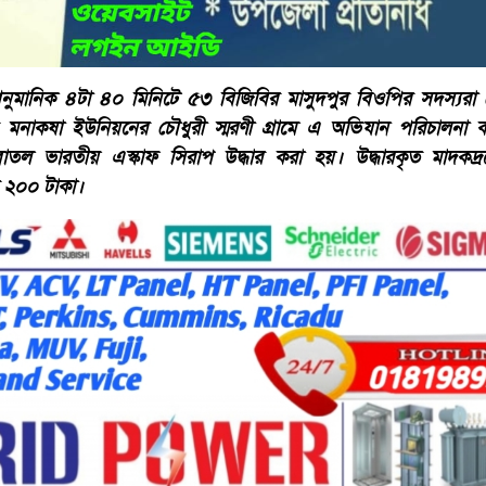
ুমানিক ৪টা ৪০ মিনিটে ৫৩ বিজিবির মাসুদপুর বিওপির সদস্যরা
র মনাকষা ইউনিয়নের চৌধুরী স্মরণী গ্রামে এ অভিযান পরিচালনা
বোতল ভারতীয় এস্কাফ সিরাপ উদ্ধার করা হয়। উদ্ধারকৃত মাদকদ্র
র ২০০ টাকা।