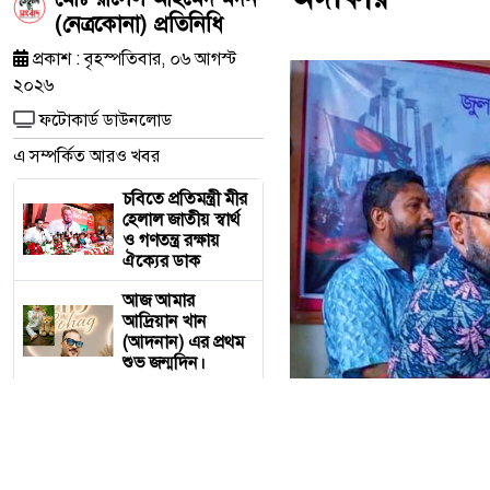
(নেত্রকোনা) প্রতিনিধি
প্রকাশ : বৃহস্পতিবার, ০৬ আগস্ট
২০২৬
ফটোকার্ড ডাউনলোড
এ সম্পর্কিত আরও খবর
চবিতে প্রতিমন্ত্রী মীর
হেলাল জাতীয় স্বার্থ
ও গণতন্ত্র রক্ষায়
ঐক্যের ডাক
আজ আমার
আদ্রিয়ান খান
(আদনান) এর প্রথম
শুভ জন্মদিন।
মদনে জুলাই
গণঅভ্যুত্থান দিবস
পালিত, গণতান্ত্রিক
বাংলাদেশ গড়ার
অঙ্গীকার