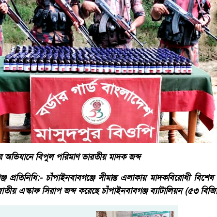
ির অভিযানে বিপুল পরিমাণ ভারতীয় মাদক জব্দ
্জ প্রতিনিধি:- চাঁপাইনবাবগঞ্জে সীমান্ত এলাকায় মাদকবিরোধী বিশেষ
য় এস্কাফ সিরাপ জব্দ করেছে চাঁপাইনবাবগঞ্জ ব্যাটালিয়ন (৫৩ বিজি