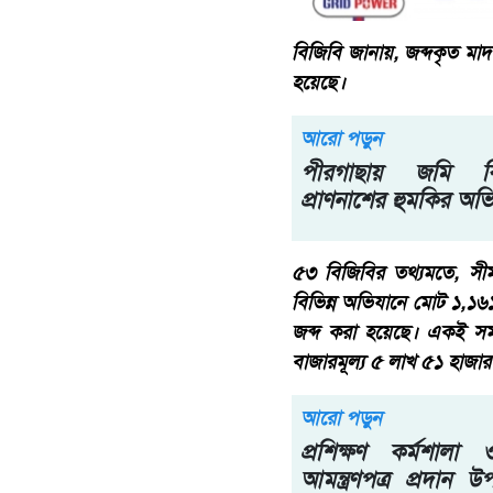
বিজিবি জানায়, জব্দকৃত মাদকদ
হয়েছে।
আরো পড়ুন
পীরগাছায় জমি বির
প্রাণনাশের হুমকির অভ
৫৩ বিজিবির তথ্যমতে, সীম
বিভিন্ন অভিযানে মোট ১,১
জব্দ করা হয়েছে। একই সম
বাজারমূল্য ৫ লাখ ৫১ হাজা
আরো পড়ুন
প্রশিক্ষণ কর্মশালা
আমন্ত্রণপত্র প্রদান 