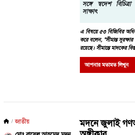
সঙ্গে স্বদেশ বিচিত্র
সাক্ষাৎ
এ বিষয়ে ৫৩ বিজিবির অধিনা
করে বলেন, "সীমান্ত সুরক্
রয়েছে। সীমান্তে মাদকের 
আপনার মতামত লিখুন
জাতীয়
মদনে জুলাই গণঅভ
অঙ্গীকার
মোঃ রাসেল আহমেদ মদন