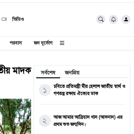
ভিডিও
পরবাস
জন দুর্ভোগ
রতীয় মাদক
সর্বশেষ
জনপ্রিয়
চবিতে প্রতিমন্ত্রী মীর হেলাল জাতীয় স্বার্থ ও
১
গণতন্ত্র রক্ষায় ঐক্যের ডাক
আজ আমার আদ্রিয়ান খান (আদনান) এর
২
প্রথম শুভ জন্মদিন।