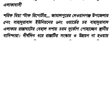
এলাকাবাসী
শরিফ মিয়া স্টাফ রিপোর্টার,,, জামালপুরের দেওয়ানগঞ্জ উপজেলার
৫নং বাহাদুরাবাদ ইউনিয়নের ৬নং ওয়ার্ডের চর বাহাদুরাবাদ
এলাকার রাস্তাঘাটের বেহাল দশায় চরম দুর্ভোগ পোহাচ্ছেন স্থানীয়
বাসিন্দারা। দীর্ঘদিন ধরে রাস্তাটির সংস্কার ও উন্নয়ন না হওয়ায়
চলাচলের অনুপযোগী হয়ে পড়েছে বলে অভিযোগ এলাকাবাসীর।
আরো পড়ুন
কোরআন ও হাদিসের আলোকে
পবিত্র ঈদে মিলাদুন্নবী (সাঃ) হাফিজ
মাছুম আহমদ দুধরচকী।