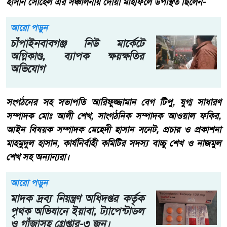
হাসান সোহেল এর সঞ্চালনায় দোয়া মাহফিলে উপস্থিত ছিলেন-
আরো পড়ুন
চাঁপাইনবাবগঞ্জ নিউ মার্কেটে
অগ্নিকাণ্ড, ব্যাপক ক্ষয়ক্ষতির
অভিযোগ
সংগঠনের সহ সভাপতি আরিফুজ্জামান বেগ টিপু, যুগ্ম সাধারণ
সম্পাদক মোঃ আলী শেখ, সাংগঠনিক সম্পাদক আওয়াল ফকির,
আইন বিষয়ক সম্পাদক মেহেদী হাসান সনেট, প্রচার ও প্রকাশনা
মাহমুদুল হাসান, কার্যনির্বাহী কমিটির সদস্য বাচ্চু শেখ ও নাজমুল
শেখ সহ অন্যান্যরা।
আরো পড়ুন
মাদক দ্রব্য নিয়ন্ত্রণ অধিদপ্তর কর্তৃক
পৃথক অভিযানে ইয়াবা, ট্যাপেন্টাডল
ও গাঁজাসহ গ্রেপ্তার-৩ জন।