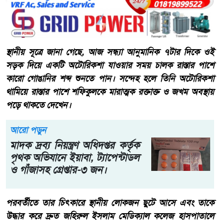
​​স্থানীয় সূত্রে জানা গেছে, আজ সন্ধ্যা আনুমানিক ৭টার দিকে ওই
সড়ক দিয়ে একটি অটোরিকশা যাওয়ার সময় চালক রাস্তার পাশে
কারো গোঙানির শব্দ শুনতে পান। সন্দেহ হলে তিনি অটোরিকশা
থামিয়ে রাস্তার পাশে শফিকুলকে মারাত্মক রক্তাক্ত ও জখম অবস্থায়
পড়ে থাকতে দেখেন।
আরো পড়ুন
মাদক দ্রব্য নিয়ন্ত্রণ অধিদপ্তর কর্তৃক
পৃথক অভিযানে ইয়াবা, ট্যাপেন্টাডল
ও গাঁজাসহ গ্রেপ্তার-৩ জন।
​পরবর্তীতে তার চিৎকারে স্থানীয় লোকজন ছুটে আসে এবং তাকে
উদ্ধার করে দ্রুত জহিরুল ইসলাম মেডিক্যাল কলেজ হাসপাতালে