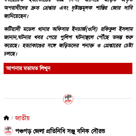
অপরাধীদের দ্রুত গ্রেপ্তার এবং দৃষ্টান্তমূলক শাস্তির জোর দাবি
জানিয়েছেন।
কটিয়াদী মডেল থানার অফিসার ইনচার্জ(ওসি) রফিকুল ইসলাম
জানান,ঘটনার খবর পেয়ে পুলিশ ঘটনাস্থলে পৌঁছে তদন্ত শুরু
করেছে। হত্যাকাণ্ডের সঙ্গে জড়িতদের শনাক্ত ও গ্রেপ্তারের চেষ্টা
চলছে।
আপনার মতামত লিখুন
জাতীয়
পঞ্চগড় জেলা প্রতিনিধি সঞ্জু বনিক সৌরভ