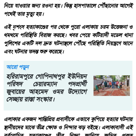
নিয়ে যাওয়ার জন্য রওনা হয়। কিন্তু হাসপাতালে পৌঁছানোর আগেই
পথেই তার মৃত্যু হয়।
​​এই নৃশংস হত্যাকাণ্ডের পর থেকে পুরো এলাকায় চরম উত্তেজনা ও
থমথমে পরিস্থিতি বিরাজ করছে। খবর পেয়ে কটিয়াদী মডেল থানা
পুলিশের একটি দল দ্রুত ঘটনাস্থলে পৌঁছে পরিস্থিতি নিয়ন্ত্রণে আনে
এবং ঘটনার তদন্ত শুরু করেছে।
আরো পড়ুন
হরিরামপুরে গোপিনাথপুর ইউনিয়ন
পরিষদ চেয়ারম্যান পদপ্রার্থী
জুবায়ের আহমেদ ওমর উদ্যোগে
সেচ্ছায় রাস্তা সংস্কার।
​​এলাকার একজন শান্তিপ্রিয় প্রবাসীকে এভাবে কুপিয়ে হত্যার ঘটনায়
স্থানীয়দের মাঝে তীব্র ক্ষোভ ও নিন্দার ঝড় বইছে। এলাকাবাসী এই
বর্বরোচিত হত্যাকাণ্ডের তীব্র নিন্দা জানিয়ে জড়িত প্রকৃত