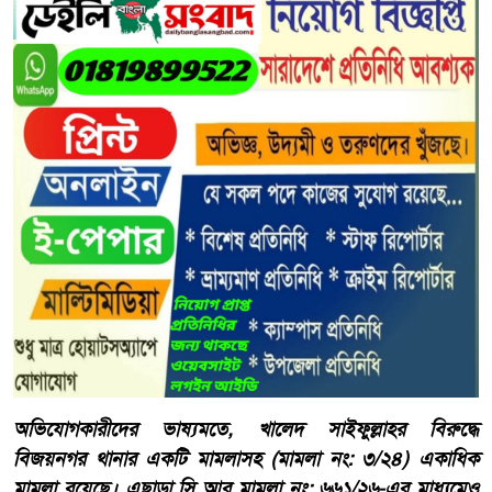
অভিযোগকারীদের ভাষ্যমতে, খালেদ সাইফুল্লাহর বিরুদ্ধে
বিজয়নগর থানার একটি মামলাসহ (মামলা নং: ৩/২৪) একাধিক
মামলা রয়েছে। এছাড়া সি আর মামলা নং: ৬৬১/২৬-এর মাধ্যমেও