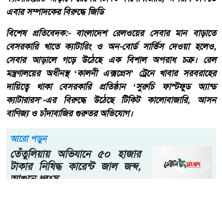
ক্যাটারিংয়ের আড়ালে রেলের টিকিট কালোবাজারি, অপরাধ ঢাকতে
এবার সম্পাদকের বিরুদ্ধে জিডি
​বিশেষ প্রতিবেদক:- ​বাংলাদেশ রেলওয়ের সেবার মান বাড়াতে
বেসরকারি খাতে ক্যাটারিং ও অন-বোর্ড সার্ভিস দেওয়া হলেও,
সেবার আড়ালে গড়ে উঠেছে এক বিশাল অপরাধ চক্র। রেল
মন্ত্রণালয়ের অধীনস্থ ‘কালনী এক্সপ্রেস’ ট্রেনে খাবার সরবরাহের
দায়িত্বে থাকা বেসরকারি প্রতিষ্ঠান ‘সুরুচি ফাস্টফুড অ্যান্ড
ক্যাটারারস’-এর বিরুদ্ধে উঠেছে টিকিট কালোবাজারি, আসন
বাণিজ্য ও চাঁদাবাজির গুরুতর অভিযোগ।