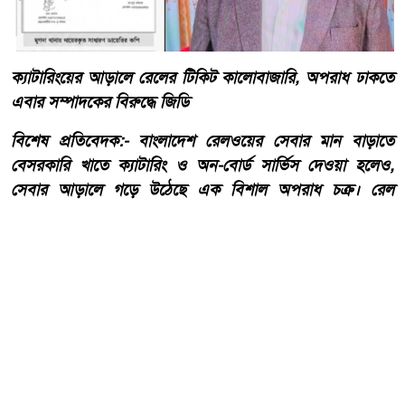
ক্যাটারিংয়ের আড়ালে রেলের টিকিট কালোবাজারি, অপরাধ ঢাকতে
এবার সম্পাদকের বিরুদ্ধে জিডি
​বিশেষ প্রতিবেদক:- ​বাংলাদেশ রেলওয়ের সেবার মান বাড়াতে
বেসরকারি খাতে ক্যাটারিং ও অন-বোর্ড সার্ভিস দেওয়া হলেও,
সেবার আড়ালে গড়ে উঠেছে এক বিশাল অপরাধ চক্র। রেল
মন্ত্রণালয়ের অধীনস্থ ‘কালনী এক্সপ্রেস’ ট্রেনে খাবার সরবরাহের
দায়িত্বে থাকা বেসরকারি প্রতিষ্ঠান ‘সুরুচি ফাস্টফুড অ্যান্ড
ক্যাটারারস’-এর বিরুদ্ধে উঠেছে টিকিট কালোবাজারি, আসন
বাণিজ্য ও চাঁদাবাজির গুরুতর অভিযোগ।
আরো পড়ুন
তেঁতুলিয়ায় অভিযানে ৫০ হাজার
টাকার নিষিদ্ধ কারেন্ট জাল জব্দ,