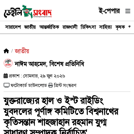
ই-পেপার
সারাদেশ
জাতীয়
আন্তর্জাতিক
রাজধানী
চিকিৎসা
সাহিত্য
কৃষক
পর
জাতীয়
নাঈম আহমেদ, বিশেষ প্রতিনিধি
প্রকাশ : সোমবার, ২৯ জুন ২০২৬
ফটোকার্ড ডাউনলোড
প্রিন্ট সংস্করণ
যুক্তরাজ্যের হাল ও ইস্ট রাইডিং
যুবদলের পূর্ণাঙ্গ কমিটিতে বিশ্বনাথের
কৃতিসন্তান শাহজাহান রহমান যুগ্ম
সাধারণ সম্পাদক নির্বাচিত'