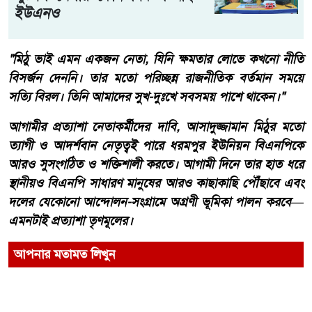
ইউএনও
​"মিঠু ভাই এমন একজন নেতা, যিনি ক্ষমতার লোভে কখনো নীতি
বিসর্জন দেননি। তার মতো পরিচ্ছন্ন রাজনীতিক বর্তমান সময়ে
সত্যি বিরল। তিনি আমাদের সুখ-দুঃখে সবসময় পাশে থাকেন।"
​আগামীর প্রত্যাশা ​নেতাকর্মীদের দাবি, আসাদুজ্জামান মিঠুর মতো
ত্যাগী ও আদর্শবান নেতৃত্বই পারে ধরমপুর ইউনিয়ন বিএনপিকে
আরও সুসংগঠিত ও শক্তিশালী করতে। আগামী দিনে তার হাত ধরে
স্থানীয়ও বিএনপি সাধারণ মানুষের আরও কাছাকাছি পৌঁছাবে এবং
দলের যেকোনো আন্দোলন-সংগ্রামে অগ্রণী ভূমিকা পালন করবে—
এমনটাই প্রত্যাশা তৃণমূলের।
আপনার মতামত লিখুন