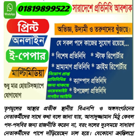
​তৃণমূলের আস্থার প্রতীক ​স্থানীয় বিএনপি ও অঙ্গসংগঠনের
নেতাকর্মীদের সাথে কথা বলে জানা যায়, আসাদুজ্জামান মিঠু কেবল
পদ-পদবির জন্য রাজনীতি করেন না, বরং দলের দুঃসময়ে সাধারণ
নেতাকর্মীদের পাশে দাঁড়িয়েছেন ঢাল হয়ে। যেকোনো ক্রান্তিলগ্নে