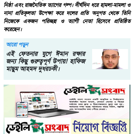
নিষ্ঠা এবং রাজনৈতিক ত্যাগের গল্প। দীর্ঘদিন ধরে হামলা-মামলা ও
নানা প্রতিকূলতা উপেক্ষা করে দলের প্রতি অনুগত থেকে তিনি
নিজেকে একজন পরিচ্ছন্ন ও ত্যাগী নেতা হিসেবে প্রতিষ্ঠিত
করেছেন।
আরো পড়ুন
এই ফেতনার যুগে ঈমান রক্ষার
জন্য কিছু গুরুত্বপূর্ণ উপায়! হাফিজ
মাছুম আহমদ দুধরচকী।