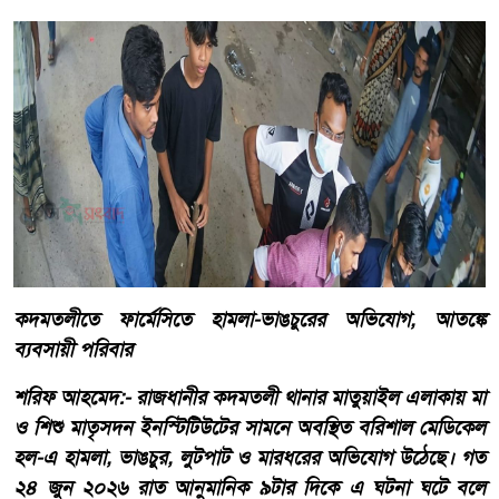
কদমতলীতে ফার্মেসিতে হামলা-ভাঙচুরের অভিযোগ, আতঙ্কে
ব্যবসায়ী পরিবার
শরিফ আহমেদ:- রাজধানীর কদমতলী থানার মাতুয়াইল এলাকায় মা
ও শিশু মাতৃসদন ইনস্টিটিউটের সামনে অবস্থিত বরিশাল মেডিকেল
হল-এ হামলা, ভাঙচুর, লুটপাট ও মারধরের অভিযোগ উঠেছে। গত
২৪ জুন ২০২৬ রাত আনুমানিক ৯টার দিকে এ ঘটনা ঘটে বলে