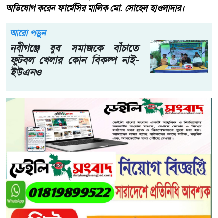
অভিযোগ করেন ফার্মেসির মালিক মো. সোহেল হাওলাদার।
আরো পড়ুন
নবীগঞ্জে যুব সমাজকে বাঁচাতে
ফুটবল খেলার কোন বিকল্প নাই-
ইউএনও