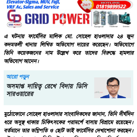
এ ঘটনায় ফার্মেসির মালিক মো. সোহেল হাওলাদার ২৪ জুন
কদমতলী থানায় লিখিত অভিযোগ দায়ের করেছেন। অভিযোগে
তিনি কয়েকজনের নাম উল্লেখ করে তাদের বিরুদ্ধে হামলার
অভিযোগ আনেন।
আরো পড়ুন
অসমাপ্ত দায়িত্ব রেখে বিদায় ডিসি
সারওয়ারের
মুঠোফোনে সোহেল হাওলাদার সাংবাদিকদের জানান, তিনি দীর্ঘদিন
ধরে অসুস্থ থাকায় চিকিৎসকের পরামর্শে বাসায় বিশ্রামে রয়েছেন।
বর্তমানে তার ভগ্নিপতি ও ছোট ভাই ফার্মেসির দেখাশোনা করছেন।