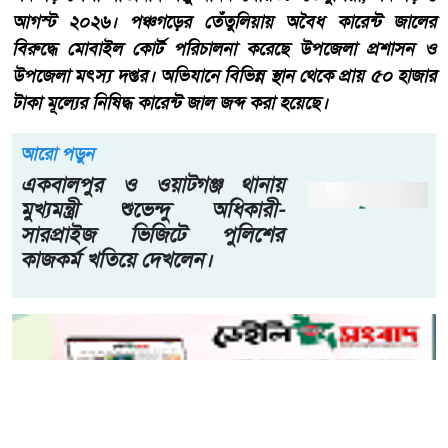
আগস্ট ২০২৬। পঞ্চগড়ের তেঁতুলিয়ায় অবৈধ কারেন্ট জালের
বিরুদ্ধে মোবাইল কোর্ট পরিচালনা করেছে উপজেলা প্রশাসন ও
উপজেলা মৎস্য দপ্তর। অভিযানে বিভিন্ন স্থান থেকে প্রায় ৫০ হাজার
টাকা মূল্যের নিষিদ্ধ কারেন্ট জাল জব্দ করা হয়েছে।
আরো পড়ুন
একবালপুর ও ওয়াটগঞ্জ থানায়
মুখ্যমন্ত্রী শুভেন্দু অধিকারী-
সারপ্রাইজ ভিজিটে পুলিশের
কাজকর্ম খতিয়ে দেখলেন।