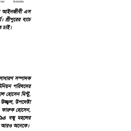
র কর আইনজীবী এস
শ্রীপুরের ব্যাচ
ে চাই।
 সাধারণ সম্পাদক
ইউনিয়ন পরিষদের
াল হোসেন মিন্টু,
্জ্বল, উপদেষ্টা
ম, ফারুক হোসেন,
৯৪ বন্ধু মহলের
সহ আরও অনেকে।