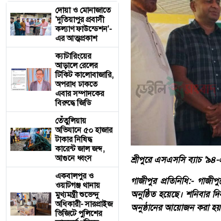
দোয়া ও মোনাজাতে
'দুতিয়াপুর প্রবাসী
কল্যাণ ফাউন্ডেশন'-
এর আত্মপ্রকাশ
ক্যাটারিংয়ের
আড়ালে রেলের
টিকিট কালোবাজারি,
অপরাধ ঢাকতে
এবার সম্পাদকের
বিরুদ্ধে জিডি
তেঁতুলিয়ায়
অভিযানে ৫০ হাজার
টাকার নিষিদ্ধ
কারেন্ট জাল জব্দ,
আগুনে ধ্বংস
শ্রীপুরে এসএসসি ব্যাচ '৯৪-
একবালপুর ও
গাজীপুর প্রতিনিধি:- গাজীপুর
ওয়াটগঞ্জ থানায়
অনুষ্ঠিত হয়েছে। শনিবার দিন
মুখ্যমন্ত্রী শুভেন্দু
অধিকারী- সারপ্রাইজ
অনুষ্ঠানের আয়োজন করা হয়
ভিজিটে পুলিশের