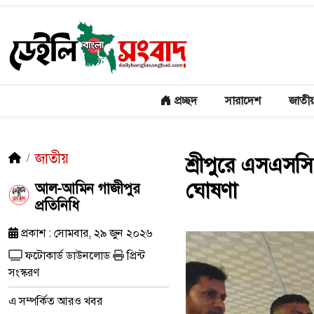
প্রচ্ছদ
সারাদেশ
জাতী
জাতীয়
শ্রীপুরে এসএসসি 
ঘোষণা
আল-আমিন গাজীপুর
প্রতিনিধি
প্রকাশ : সোমবার, ২৯ জুন ২০২৬
ফটোকার্ড ডাউনলোড
প্রিন্ট
সংস্করণ
এ সম্পর্কিত আরও খবর