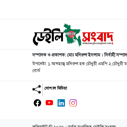
সম্পাদক ও প্রকাশক: মোঃ মনিরুল ইসলাম । নির্বাহী সম্পা
উপদেষ্টা: ১.আলহাজ্ব মনিরুল হক চৌধুরী এমপি ২.চৌধুরী
বোর্ড
সোশ্যাল মিডিয়া
কপিরাইট © ২০২৬ । সর্বস্ব সংরক্ষিত ডেইলি সংবাদ