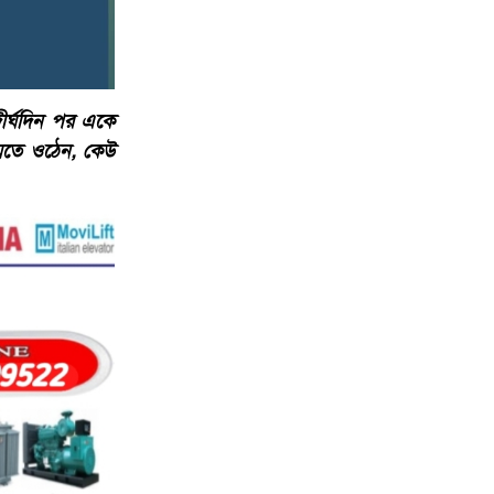
 দীর্ঘদিন পর একে
মেতে ওঠেন, কেউ