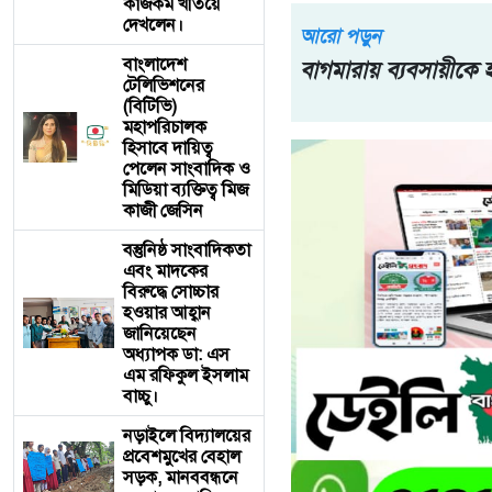
কাজকর্ম খতিয়ে
দেখলেন।
আরো পড়ুন
বাংলাদেশ
বাগমারায় ব্যবসায়ীক
টেলিভিশনের
(বিটিভি)
মহাপরিচালক
হিসাবে দায়িত্ব
পেলেন সাংবাদিক ও
মিডিয়া ব্যক্তিত্ব মিজ
কাজী জেসিন
বস্তুনিষ্ঠ সাংবাদিকতা
এবং মাদকের
বিরুদ্ধে সোচ্চার
হওয়ার আহ্বান
জানিয়েছেন
অধ্যাপক ডা: এস
এম রফিকুল ইসলাম
বাচ্চু।
নড়াইলে বিদ্যালয়ের
প্রবেশমুখের বেহাল
সড়ক, মানববন্ধনে