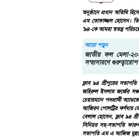
অনুষ্ঠানে প্রধান অতিথি হি
এম তোফাজ্জল হোসেন। তিনি 
'৯৪-কে আমরা স্বতন্ত্র পরিচ
আরো পড়ুন
জাতীয় ফল মেলা-২০২
সম্প্রসারণে গুরুত্বারোপ
ক্লাব ৯৪ শ্রীপুরের সভাপত
জহিরুল ইসলাম জর্জের সঞ্
চেয়ারম্যান পদপ্রার্থী অ্যা
আজিরন পোলট্রির কর্ণধার মো
বেলাল হোসেন, ক্লাব ৯৪ শ্
সিনিয়র সহ-সভাপতি ফারুক 
সভাপতি এম এ আজিজ মুন্না