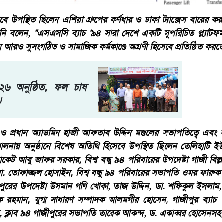
সেবে উপস্থিত ছিলেন এশিয়া গ্রুপের কর্ণধার ও ঢাকা ট্যাক্সেস বারে
বলেন, "এসএসসি ব্যাচ '৯৪ সারা দেশে একটি সুপরিচিত প্ল্যাটফর্ম। 
য়ে আরও সুসংগঠিত ও সামাজিক কর্মকাণ্ডে অগ্রণী হিসেবে প্রতিষ্ঠিত করত
৬ অনুষ্ঠিত, ফল চাষ
।
ি ও প্রধান অ্যাডমিন হাজী আফতাব উদ্দিন মণ্ডলের সভাপতিত্বে এবং
চালনায় অনুষ্ঠানে বিশেষ অতিথি হিসেবে উপস্থিত ছিলেন তেলিহাটি 
ডভোকেট আবু জাফর সরকার, বিশ্ব বন্ধু ৯৪ পরিবারের উপদেষ্টা গাজী বিল্ল
. তোফাজ্জল হোসাইন, বিশ্ব বন্ধু ৯৪ পরিবারের সভাপতি ওমর ফারুক উজ
রীপুরের উপদেষ্টা উসমান গণি খোকা, তাজ উদ্দিন, ডা. শফিকুল ইসলা
রহমান, যুগ্ম সাধারণ সম্পাদক আলমগীর হোসেন, গাজীপুর ব্যাচ '
, ক্লাব ৯৪ গাজীপুরের সভাপতি তারেক আকন্দ, ড. একাব্বর হোসেন