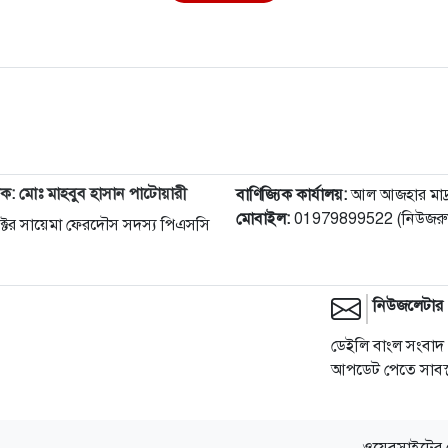
দক: মোঃ মাহবুব হাসান পাটোয়ারী
বাণিজ্যিক কার্যালয়:
আল আজহার মাদ্রাস
মোবাইল:
01979899522 (নিউজরুম
 ডক্টর সায়েমা ফেরদৌস সদস্য পিএসসি
নিউজলেটার
ডেইলি বাংল সংবাদ 
আপডেট পেতে সাবস্ক
ওয়েবসাইটের 