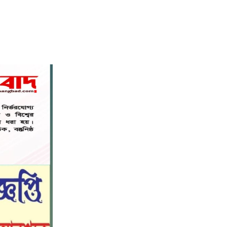
বস্তুনিষ্ঠ সাংবাদিকতা এবং মাদকের
বিরুদ্ধে সোচ্চার হওয়ার আহ্বান
৬
জানিয়েছেন অধ্যাপক ডা: এস এম রফিকুল
ইসলাম বাচ্চু।
নড়াইলে বিদ্যালয়ের প্রবেশমুখের বেহাল
৭
সড়ক, মানববন্ধনে সংস্কারের দাবি
সরিষাবাড়ীতে প্যানেল চেয়ারম্যান হিসাবে
৮
মোবারক হোসেনের দায়িত্ব গ্রহণ
বড় ভাইকে ফাঁসাতে মাকে জবাই, সাড়ে ৪
৯
বছর পর গ্রেপ্তার বোন।