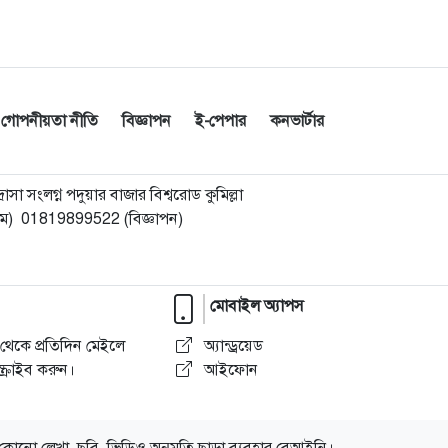
গোপনীয়তা নীতি
বিজ্ঞাপন
ই-পেপার
কনভার্টার
া সংলগ্ন পদুয়ার বাজার বিশ্বরোড কুমিল্লা
) 01819899522 (বিজ্ঞাপন)
মোবাইল অ্যাপস
থেকে প্রতিদিন মেইলে
অ্যান্ড্রয়েড
্রাইব করুন।
আইফোন
কোনো লেখা, ছবি, ভিডিও অনুমতি ছাড়া ব্যবহার বেআইনি।