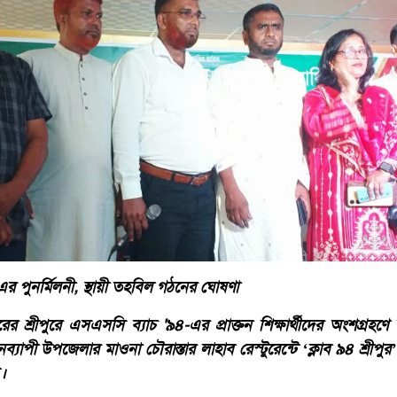
এর পুনর্মিলনী, স্থায়ী তহবিল গঠনের ঘোষণা
ের শ্রীপুরে এসএসসি ব্যাচ '৯৪-এর প্রাক্তন শিক্ষার্থীদের অংশগ্রহণে বর্
ব্যাপী উপজেলার মাওনা চৌরাস্তার লাহাব রেস্টুরেন্টে ‘ক্লাব ৯৪ শ্রীপ
।