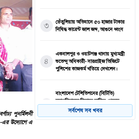
তেঁতুলিয়ায় অভিযানে ৫০ হাজার টাকার
৩
নিষিদ্ধ কারেন্ট জাল জব্দ, আগুনে ধ্বংস
একবালপুর ও ওয়াটগঞ্জ থানায় মুখ্যমন্ত্রী
৪
শুভেন্দু অধিকারী- সারপ্রাইজ ভিজিটে
পুলিশের কাজকর্ম খতিয়ে দেখলেন।
বাংলাদেশ টেলিভিশনের (বিটিভি)
মহাপরিচালক হিসাবে দায়িত্ব পেলেন
৫
সাংবাদিক ও মিডিয়া ব্যক্তিত্ব মিজ কাজী
সর্বশেষ সব খবর
ণাঢ্য পুনর্মিলনী
জেসিন
ুর’-এর উদ্যোগে এ