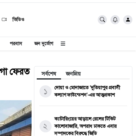
ভিডিও
পরবাস
জন দুর্ভোগ
য়গা ফেরত
সর্বশেষ
জনপ্রিয়
দোয়া ও মোনাজাতে 'দুতিয়াপুর প্রবাসী
১
কল্যাণ ফাউন্ডেশন'-এর আত্মপ্রকাশ
ক্যাটারিংয়ের আড়ালে রেলের টিকিট
২
কালোবাজারি, অপরাধ ঢাকতে এবার
সম্পাদকের বিরুদ্ধে জিডি