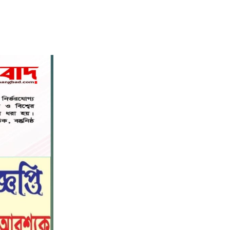
বস্তুনিষ্ঠ সাংবাদিকতা এবং মাদকের
বিরুদ্ধে সোচ্চার হওয়ার আহ্বান
৬
জানিয়েছেন অধ্যাপক ডা: এস এম রফিকুল
ইসলাম বাচ্চু।
নড়াইলে বিদ্যালয়ের প্রবেশমুখের বেহাল
৭
সড়ক, মানববন্ধনে সংস্কারের দাবি
সরিষাবাড়ীতে প্যানেল চেয়ারম্যান হিসাবে
৮
মোবারক হোসেনের দায়িত্ব গ্রহণ
বড় ভাইকে ফাঁসাতে মাকে জবাই, সাড়ে ৪
৯
বছর পর গ্রেপ্তার বোন।