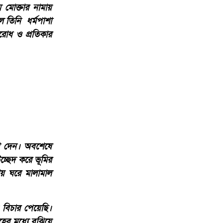
মোক্তার নামায়
ে তিনি ধর্মপাশা
রোধ ও প্রতিকার
িশ দেন। অবশেষে
চ্ছেদ করে ভূমির
য় ঘরে মালামাল
 বিচার পেয়েছি।
র মধ্যে বুঝিয়ে