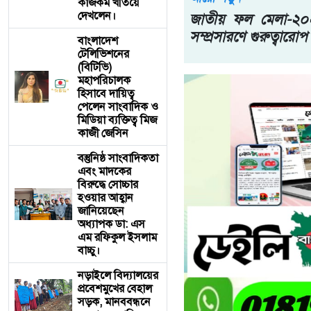
কাজকর্ম খতিয়ে
দেখলেন।
জাতীয় ফল মেলা-২০২
সম্প্রসারণে গুরুত্বারোপ
বাংলাদেশ
টেলিভিশনের
(বিটিভি)
মহাপরিচালক
হিসাবে দায়িত্ব
পেলেন সাংবাদিক ও
মিডিয়া ব্যক্তিত্ব মিজ
কাজী জেসিন
বস্তুনিষ্ঠ সাংবাদিকতা
এবং মাদকের
বিরুদ্ধে সোচ্চার
হওয়ার আহ্বান
জানিয়েছেন
অধ্যাপক ডা: এস
এম রফিকুল ইসলাম
বাচ্চু।
নড়াইলে বিদ্যালয়ের
প্রবেশমুখের বেহাল
সড়ক, মানববন্ধনে