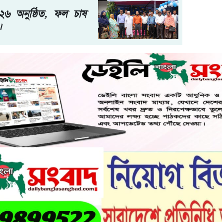
৬ অনুষ্ঠিত, ফল চাষ
।