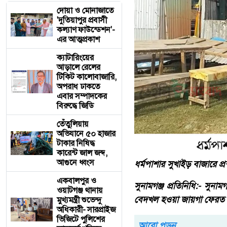
দোয়া ও মোনাজাতে
'দুতিয়াপুর প্রবাসী
কল্যাণ ফাউন্ডেশন'-
এর আত্মপ্রকাশ
ক্যাটারিংয়ের
আড়ালে রেলের
টিকিট কালোবাজারি,
অপরাধ ঢাকতে
এবার সম্পাদকের
বিরুদ্ধে জিডি
তেঁতুলিয়ায়
অভিযানে ৫০ হাজার
টাকার নিষিদ্ধ
কারেন্ট জাল জব্দ,
আগুনে ধ্বংস
ধর্মপাশার সুখাইড় বাজারে
একবালপুর ও
সুনামগঞ্জ প্রতিনিধি:- সুন
ওয়াটগঞ্জ থানায়
বেদখল হওয়া জায়গা ফেরত প
মুখ্যমন্ত্রী শুভেন্দু
অধিকারী- সারপ্রাইজ
ভিজিটে পুলিশের
আরো পড়ুন