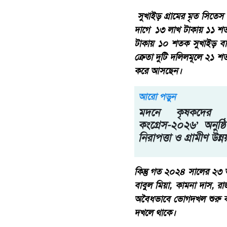
সুখাইড় গ্রামের মৃত সিতেস চ
দাগে ১৩ লাখ টাকায় ১১ শ
টাকায় ১০ শতক সুখাইড় বা
ক্রেতা দুটি দলিলমূলে ২১
করে আসছেন।
আরো পড়ুন
মদনে কৃষকদের অংশ
কংগ্রেস-২০২৬’ অনুষ্ঠি
নিরাপত্তা ও গ্রামীণ উন্নয
কিন্তু গত ২০২৪ সালের ২৩ অ
বাবুল মিয়া, কামনা দাস, র
অবৈধভাবে ভোগদখল শুরু ক
দখলে থাকে।