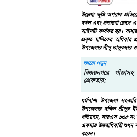
উল্লেখ্য ভূমি অপরাধ প্রত
দখল এবং প্রতারণা রোধে এক
আইনটি কার্যকর হয়। সাধারণ
প্রকৃত মালিকের অধিকার প
উপজেলার দীপু তালুকদার ও
আরো পড়ুন
বিজয়নগরে গাঁজাসহ
গ্রেফতার:
ধর্মপাশা উপজেলা সহকারি 
উপজেলার দক্ষিন শ্রীপুর 
খতিয়ানে, আরএস ৩৩৫ নং দা
একমাত্র উত্তরাধিকারী শুধ
করেন।