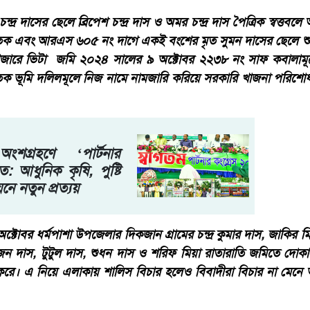
ন্দ্র দাসের ছেলে ব্রিপেশ চন্দ্র দাস ও অমর চন্দ্র দাস পৈত্রিক স্বত্
তক এবং আরএস ৬০৫ নং দাগে একই বংশের মৃত সুমন দাসের ছেলে শু
জারে ভিটা জমি ২০২৪ সালের ৯ অক্টোবর ২২৩৮ নং সাফ কবালামূলে
 শতক ভূমি দলিলমূলে নিজ নামে নামজারি করিয়ে সরকারি খাজনা পরি
গ্রহণে ‘পার্টনার
ত: আধুনিক কৃষি, পুষ্টি
়নে নতুন প্রত্যয়
ক্টোবর ধর্মপাশা উপজেলার দিকজান গ্রামের চন্দ্র কুমার দাস, জাকির ম
াজন দাস, টুটুল দাস, শুধন দাস ও শরিফ মিয়া রাতারাতি জমিতে দোকা
রে। এ নিয়ে এলাকায় শালিস বিচার হলেও বিবাদীরা বিচার না মেন