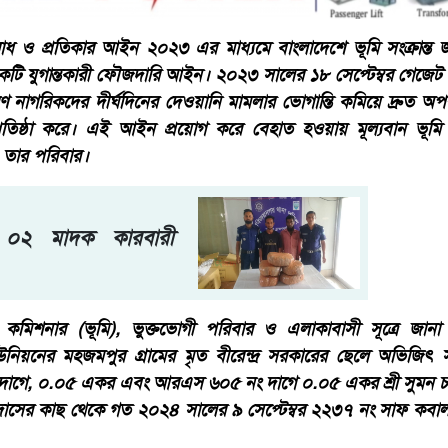
িরোধ ও প্রতিকার আইন ২০২৩ এর মাধ্যমে বাংলাদেশে ভূমি সংক্রান্ত
টি যুগান্তকারী ফৌজদারি আইন। ২০২৩ সালের ১৮ সেপ্টেম্বর গেজেট প
 নাগরিকদের দীর্ঘদিনের দেওয়ানি মামলার ভোগান্তি কমিয়ে দ্রুত অপর
্রতিষ্ঠা করে। এই আইন প্রয়োগ করে বেহাত হওয়ায় মূল্যবান ভূম
 তার পরিবার।
 ০২ মাদক কারবারী
কমিশনার (ভূমি), ভুক্তভোগী পরিবার ও এলাকাবাসী সূত্রে জানা
ইউনিয়নের মহজমপুর গ্রামের মৃত বীরেন্দ্র সরকারের ছেলে অভিজি
গে, ০.০৫ একর এবং আরএস ৬০৫ নং দাগে ০.০৫ একর শ্রী সুমন চন্দ্র
ন দাসের কাছ থেকে গত ২০২৪ সালের ৯ সেপ্টেম্বর ২২৩৭ নং সাফ কবাল