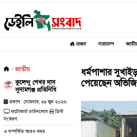
প্রচ্ছদ
সারাদেশ
জাতী
জাতীয়
ধর্মপাশার সুখা
পেয়েছেন অভিজ
কুলেন্দু শেখর দাস
সুনামগঞ্জ প্রতিনিধি
প্রকাশ : সোমবার, ২৯ জুন ২০২৬
ফটোকার্ড ডাউনলোড
প্রিন্ট
সংস্করণ
এ সম্পর্কিত আরও খবর