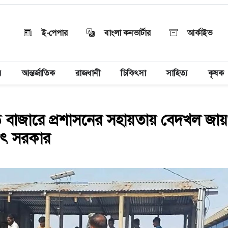
ই-পেপার
বাংলা কনভার্টার
আর্কাইভ
য়
আন্তর্জাতিক
রাজধানী
চিকিৎসা
সাহিত্য
কৃষক
ইড় বাজারে প্রশাসনের সহায়তায় বেদখল জা
িৎ সরকার