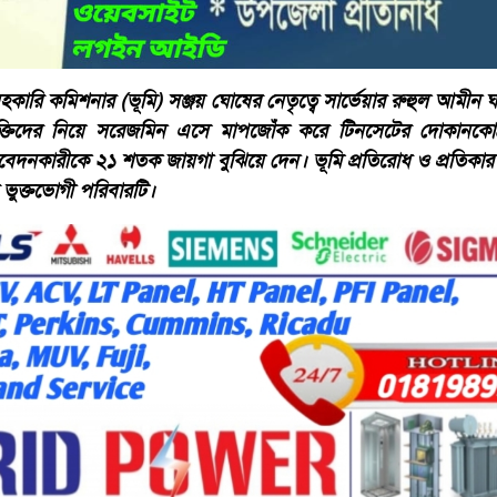
হকারি কমিশনার (ভূমি) সঞ্জয় ঘোষের নেতৃত্বে সার্ভেয়ার রুহুল আমীন ঘট
যক্তিদের নিয়ে সরেজমিন এসে মাপজোঁক করে টিনসেটের দোকানকোঠ
েদনকারীকে ২১ শতক জায়গা বুঝিয়ে দেন। ভূমি প্রতিরোধ ও প্রতিকার
ত ভুক্তভোগী পরিবারটি।