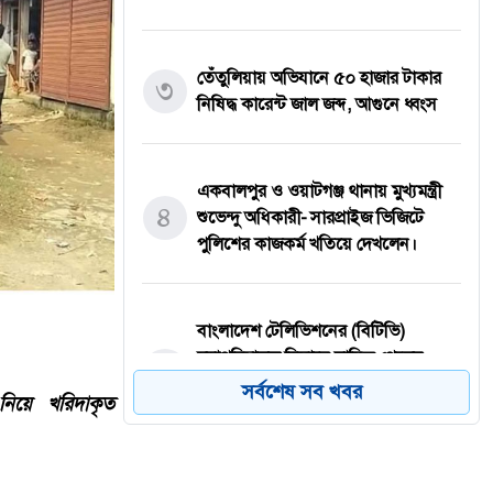
তেঁতুলিয়ায় অভিযানে ৫০ হাজার টাকার
৩
নিষিদ্ধ কারেন্ট জাল জব্দ, আগুনে ধ্বংস
একবালপুর ও ওয়াটগঞ্জ থানায় মুখ্যমন্ত্রী
৪
শুভেন্দু অধিকারী- সারপ্রাইজ ভিজিটে
পুলিশের কাজকর্ম খতিয়ে দেখলেন।
বাংলাদেশ টেলিভিশনের (বিটিভি)
মহাপরিচালক হিসাবে দায়িত্ব পেলেন
৫
সাংবাদিক ও মিডিয়া ব্যক্তিত্ব মিজ কাজী
সর্বশেষ সব খবর
া নিয়ে খরিদাকৃত
জেসিন