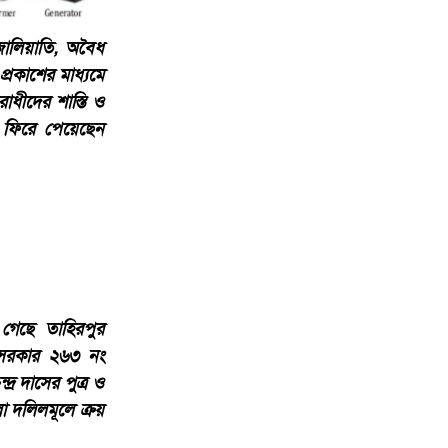
 জালিয়াতি, অবৈধ
্রকাশের মাধ্যমে
াধীদের শাস্তি ও
ি ফিরে পেয়েছেন
 গেছে তাহিরপুর
ৎ সরকার ২৬৩ নং
 দাসের পুত্র ও
া দলিলমূলে ক্রয়