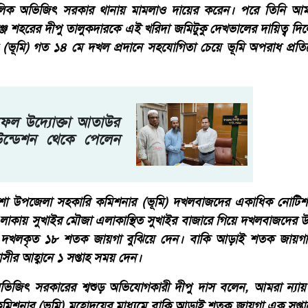
লিক অভিজিৎ সরকার থানায় মামলাও দায়ের করেন। পরে তিনি আম 
জ শহরের দীপু তালুকদারকে এই খরিদা জমিটুকু দেখভালের দায়িত্ব দিল
ভূমি) গত ১৪ মে দখল প্রদানে সহযোগিতা চেয়ে ভূমি অপরাধ প্রতি
 সফল উদ্যোক্তা আতাউর
ন্ডেশন থেকে পেলেন
্মপাশা উপজেলা সহকারি কমিশনার (ভূমি) দখলবাজদের একাধিক নোট
এলাকায় সুখাইর মৌজা এলাকাস্থিত সুখাইর বাজারে গিয়ে দখলবাজদের উ
দখলকৃত ১৮ শতক জায়গা বুঝিয়ে দেন। বাকি আড়াই শতক জায়গা
ীর আহ্বানে ১ সপ্তাহ সময় দেন।
ভিজিৎ সরকারের শ্বশুড় অভিযোগকারী দীপু দাস বলেন, আমরা ন্যায়
মিশনার (ভূমি) মহোদয়ের মাধ্যমে বাকি আড়াই শতক জায়গা এক সপ্তাহে