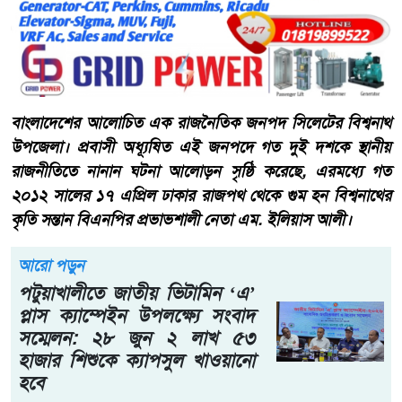
বাংলাদেশের আলোচিত এক রাজনৈতিক জনপদ সিলেটের বিশ্বনাথ
উপজেলা। প্রবাসী অধ্যূষিত এই জনপদে গত দুই দশকে স্থানীয়
রাজনীতিতে নানান ঘটনা আলোড়ন সৃষ্ঠি করেছে, এরমধ্যে গত
২০১২ সালের ১৭ এপ্রিল ঢাকার রাজপথ থেকে গুম হন বিশ্বনাথের
কৃতি সন্তান বিএনপির প্রভাভশালী নেতা এম. ইলিয়াস আলী।
আরো পড়ুন
পটুয়াখালীতে জাতীয় ভিটামিন ‘এ’
প্লাস ক্যাম্পেইন উপলক্ষ্যে সংবাদ
সম্মেলন: ২৮ জুন ২ লাখ ৫৩
হাজার শিশুকে ক্যাপসুল খাওয়ানো
হবে