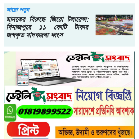
আরো পড়ুন
মাদকের বিরুদ্ধে জিরো টলারেন্স:
দিনাজপুরে ১১ কোটি টাকার
জব্দকৃত মাদকদ্রব্য ধ্বংস