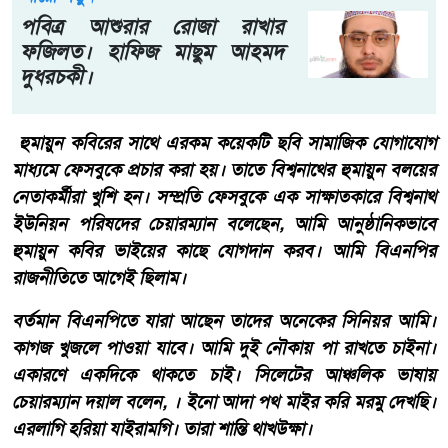
পবিত্র আশুরার রোজা রাখার
ফজিলত। হাফিজ মাছুম আহমদ
দুধরচকী।
হুমায়ুন কবিরের সাথে এরকম কয়েকটি ছবি সামাজিক যোগাযোগ
মাধ্যমে ফেসবুকে প্রচার করা হয়। তাতে বিশ্বনাথের হুমায়ুন বলয়ের
নেতাকর্মীরা খুশি হন। সম্প্রতি ফেসবুকে এক সাক্ষাতকারে বিশ্বনাথ
ইউনিয়ন পরিষদের চেয়ারম্যান বলেছেন, আমি আনুষ্ঠানিকভাবে
হুমায়ুন কবির ভাইয়ের কাছে যোগদান করব। আমি বিএনপির
রাজনীতিতে আগেই ছিলাম।
বর্তমান বিএনপিতে যারা আছেন তাদের অনেকের সিনিয়র আমি।
কাগজ খুজলে পাওয়া যাবে। আমি দুই নৌকায় পা রাখতে চাইনা।
একারণে একদিকে থাকতে চাই। সিলেটের আঞ্চলিক ভাষায়
চেয়ারম্যান দয়াল বলেন, । ইনো আদা পথ মাইর করি মরমু দেখছি।
এরলাগি হরিয়া যাইরামগি। তারা শান্তি থাখউক্ষা।