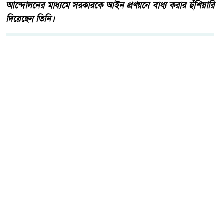
আন্দোলনের মাধ্যমে সরকারকে আইন প্রণয়নে বাধ্য করার হুঁশিয়ারি
দিয়েছেন তিনি।
আরো পড়ুন
২২শে শ্রাবণ কবিগুরু রবীন্দ্রনাথ
ঠাকুরের প্রয়াণ দিবস, পালিত হচ্ছে
কলকাতা সহ শান্তিনিকেতনে।