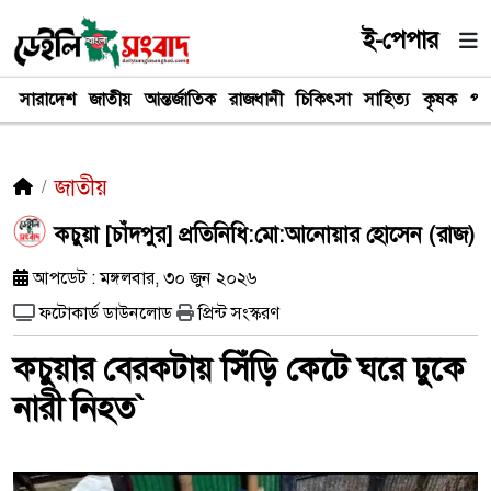
ই-পেপার
সারাদেশ
জাতীয়
আন্তর্জাতিক
রাজধানী
চিকিৎসা
সাহিত্য
কৃষক
পর
জাতীয়
কচুয়া [চাঁদপুর] প্রতিনিধি:মো:আনোয়ার হোসেন (রাজ)
আপডেট : মঙ্গলবার, ৩০ জুন ২০২৬
ফটোকার্ড ডাউনলোড
প্রিন্ট সংস্করণ
কচুয়ার বেরকটায় সিঁড়ি কেটে ঘরে ঢুকে
নারী নিহত`