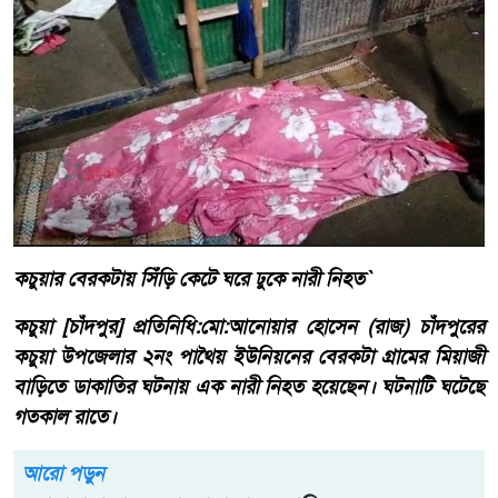
কচুয়ার বেরকটায় সিঁড়ি কেটে ঘরে ঢুকে নারী নিহত`
কচুয়া [চাঁদপুর] প্রতিনিধি:মো:আনোয়ার হোসেন (রাজ) চাঁদপুরের
কচুয়া উপজেলার ২নং পাথৈয় ইউনিয়নের বেরকটা গ্রামের মিয়াজী
বাড়িতে ডাকাতির ঘটনায় এক নারী নিহত হয়েছেন। ঘটনাটি ঘটেছে
গতকাল রাতে।
আরো পড়ুন