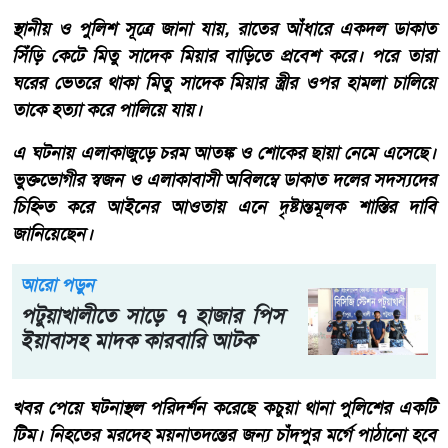
স্থানীয় ও পুলিশ সূত্রে জানা যায়, রাতের আঁধারে একদল ডাকাত
সিঁড়ি কেটে মিতু সাদেক মিয়ার বাড়িতে প্রবেশ করে। পরে তারা
ঘরের ভেতরে থাকা মিতু সাদেক মিয়ার স্ত্রীর ওপর হামলা চালিয়ে
তাকে হত্যা করে পালিয়ে যায়।
এ ঘটনায় এলাকাজুড়ে চরম আতঙ্ক ও শোকের ছায়া নেমে এসেছে।
ভুক্তভোগীর স্বজন ও এলাকাবাসী অবিলম্বে ডাকাত দলের সদস্যদের
চিহ্নিত করে আইনের আওতায় এনে দৃষ্টান্তমূলক শাস্তির দাবি
জানিয়েছেন।
আরো পড়ুন
পটুয়াখালীতে সাড়ে ৭ হাজার পিস
ইয়াবাসহ মাদক কারবারি আটক
খবর পেয়ে ঘটনাস্থল পরিদর্শন করেছে কচুয়া থানা পুলিশের একটি
টিম। নিহতের মরদেহ ময়নাতদন্তের জন্য চাঁদপুর মর্গে পাঠানো হবে