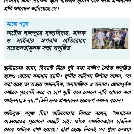
শিশুদের মতো নিয়মিত স্কুলে যাওয়ার সুযোগ করে দিতে প্রশাসনের
প্রতি আবেদন জানিয়েছে সে।
আরো পড়ুন
নাটোর লালপুরে বাল্যবিবাহ, মাদক
ও সাইবার অপরাধ প্রতিরোধে
সচেতনতামূলক সভা অনুষ্ঠিত
স্থানীয়দের ভাষ্য, বিষয়টি নিয়ে দুই দফা সালিশ বৈঠক অনুষ্ঠিত
হলেও কোনো সমাধান হয়নি। স্থানীয় বাসিন্দা মিস্টার বলেন, "যা
করা হচ্ছে তা অত্যন্ত অমানবিক, অসামাজিক ও অন্যায়। জোরপূর্বক
কাউকে গৃহবন্দী করে বা চাপ সৃষ্টি করে কোনো দাবি আদায় করা
আইনসম্মত নয়।" তিনি দ্রুত প্রশাসনের হস্তক্ষেপ কামনা করেন।
অভিযুক্ত সবুজ মিয়া অভিযোগের বিষয়ে বলেন, "আমাদের
যাতায়াতের পুরোনো রাস্তাটি চাই। তাঁকে সাময়িকভাবে চারদিক
থেকে আটকে রাখা হয়েছে। রাস্তা ছেড়ে দিলেই সব খুলে দেওয়া