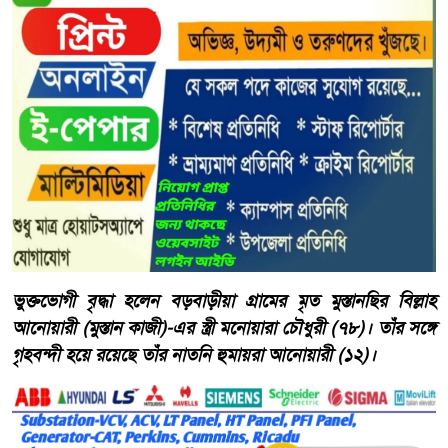
ভুক্তভোগী বৃদ্ধা হলেন বড়বাড়ীয়া গ্রামের মৃত মুস্তানছির বিল্লাহ
আনোয়ারী (মুস্তান কাজী)-এর স্ত্রী মনোয়ারা চৌধুরী (৭৮)। তাঁর সঙ্গে
গৃহবন্দী হয়ে রয়েছে তাঁর নাতনি হুমায়রা আনোয়ারী (১২)।