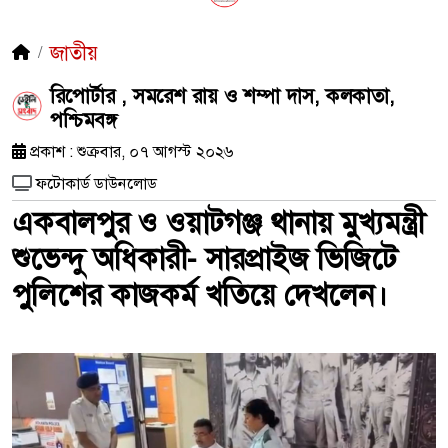
জাতীয়
রিপোর্টার , সমরেশ রায় ও শম্পা দাস, কলকাতা,
পশ্চিমবঙ্গ
প্রকাশ : শুক্রবার, ০৭ আগস্ট ২০২৬
ফটোকার্ড ডাউনলোড
একবালপুর ও ওয়াটগঞ্জ থানায় মুখ্যমন্ত্রী
শুভেন্দু অধিকারী- সারপ্রাইজ ভিজিটে
পুলিশের কাজকর্ম খতিয়ে দেখলেন।