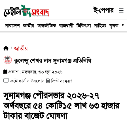
ই-পেপার
সারাদেশ
জাতীয়
আন্তর্জাতিক
রাজধানী
চিকিৎসা
সাহিত্য
কৃষক
পর
জাতীয়
কুলেন্দু শেখর দাস সুনামগঞ্জ প্রতিনিধি
প্রকাশ : মঙ্গলবার, ৩০ জুন ২০২৬
ফটোকার্ড ডাউনলোড
প্রিন্ট সংস্করণ
সুনামগঞ্জ পৌরসভার ২০২৬-২৭
অর্থবছরে ৫৪ কোটি১৫ লাখ ৬৩ হাজার
টাকার বাজেট ঘোষণা