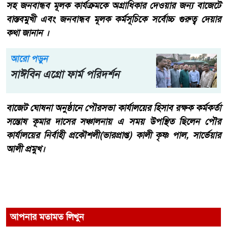
সহ জনবান্ধব মূলক কার্যক্রমকে অগ্রাধিকার দেওয়ার জন্য বাজেটে
বাস্তবমুখী এবং জনবান্ধব মূলক কর্মসূচিকে সর্বোচ্চ গুরুত্ব দেয়ার
কথা জানান ।
আরো পড়ুন
সাঈবিন এগ্রো ফার্ম পরিদর্শন
বাজেট ঘোষনা অনুষ্ঠানে পৌরসভা কার্যালয়ের হিসাব রক্ষক কর্মকর্তা
সন্তোষ কূমার দাসের সঞ্চালনায় এ সময় উপস্থিত ছিলেন পৌর
কার্যালয়ের নির্বাহী প্রকৌশলী(ভারপ্রাপ্ত) কালী কৃষ্ণ পাল, সার্ভেয়ার
আলী প্রমুখ।
আপনার মতামত লিখুন