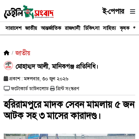
ই-পেপার
সারাদেশ
জাতীয়
আন্তর্জাতিক
রাজধানী
চিকিৎসা
সাহিত্য
কৃষক
পর
জাতীয়
মোহাম্মদ আলী, মানিকগঞ্জ প্রতিনিধি।
প্রকাশ : মঙ্গলবার, ৩০ জুন ২০২৬
ফটোকার্ড ডাউনলোড
প্রিন্ট সংস্করণ
হরিরামপুরে মাদক সেবন মামলায় ৫ জন
আটক সহ ৩ মাসের কারাদণ্ড।