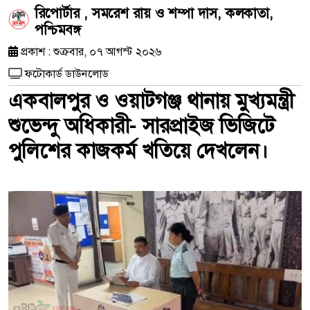
রিপোর্টার , সমরেশ রায় ও শম্পা দাস, কলকাতা,
পশ্চিমবঙ্গ
প্রকাশ : শুক্রবার, ০৭ আগস্ট ২০২৬
ফটোকার্ড ডাউনলোড
একবালপুর ও ওয়াটগঞ্জ থানায় মুখ্যমন্ত্রী
শুভেন্দু অধিকারী- সারপ্রাইজ ভিজিটে
পুলিশের কাজকর্ম খতিয়ে দেখলেন।