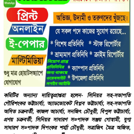
কমিটির অন্যান্য দায়িত্বপ্রাপ্তরা হলেন- সিনিয়র সহ-সভাপতি
গৌরিশংকর ভট্টাচার্য্য, অ্যাডভোকেট বিপ্লব ভট্টাচার্য্য, সহ-সভাপতি
অসিত চক্রবর্তী, কাজল আচার্য্য, সনজিৎ চৌধুরী, বিপুল ভট্টাচার্য্য,
প্রণয় চক্রবর্তী, সিনিয়র সাধারণ স¤পাদক সঞ্জয় গোস্বামী, যুগ্ম
সাধারণ স¤পাদক দিপংকর শর্ম্মা চৌধুরী, সত্রাজিৎ মৈত্র অজিত,