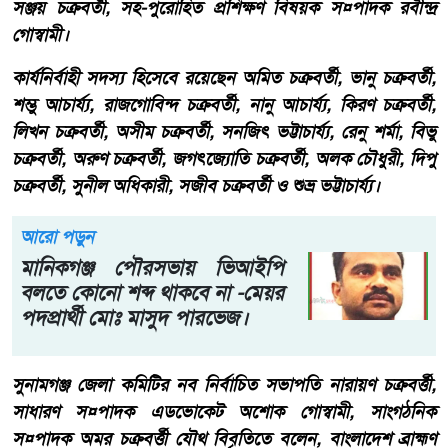
সঞ্জয় চক্রবর্তী, সহ-পুরোহিত প্রশিক্ষণ বিষয়ক স¤পাদক রবীন্দ্র
গোস্বামী।
কার্যনির্বাহী সদস্য হিসেবে রয়েছেন অমিত চক্রবর্তী, ভানু চক্রবর্তী,
শম্ভু আচার্য্য, রাজগোবিন্দ চক্রবর্তী, নানু আচার্য্য, কিরণ চক্রবর্তী,
লিখন চক্রবর্তী, অসীম চক্রবর্তী, সনজিৎ ভট্টাচার্য্য, রেনু শর্মা, বিভু
চক্রবর্তী, অরুণ চক্রবর্তী, জগৎজ্যোতি চক্রবর্তী, অলক চৌধুরী, দিপু
চক্রবর্তী, সুনীল অধিকারী, সজীব চক্রবর্তী ও শুভ্র ভট্টাচার্য্য।
আরো পড়ুন
মানিকগঞ্জ পৌরসভায় ভিআইপি
বলতে কোনো শব্দ থাকবে না -মেয়র
পদপ্রার্থী মোঃ মাসুদ পারভেজ।
সুনামগঞ্জ জেলা কমিটির নব নির্বাচিত সভাপতি নারায়ণ চক্রবর্ত্তী,
সাধারণ স¤পাদক এডভোকেট অশোক গোস্বামী, সাংগঠনিক
স¤পাদক অমর চক্রবর্ত্তী যৌথ বিবৃতিতে বলেন, বাংলাদেশ ব্রাহ্মণ