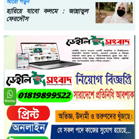
আরো পড়ুন
হারিয়ে যাবো কলমে : জান্নাতুল
ফেরদৌস