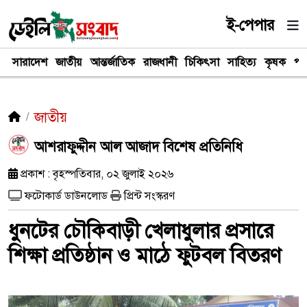
ই-পেপার
সারাদেশ
জাতীয়
আন্তর্জাতিক
রাজধানী
চিকিৎসা
সাহিত্য
কৃষক
পর
জাতীয়
আশরাফুদ্দীন আল আজাদ বিশেষ প্রতিনিধি
প্রকাশ : বৃহস্পতিবার, ০২ জুলাই ২০২৬
ফটোকার্ড ডাউনলোড
প্রিন্ট সংস্করণ
ধুনটের চৌকিবাড়ী খেলাধুলার প্রসারে
শিক্ষা প্রতিষ্ঠান ও মাঠে ফুটবল বিতরণ