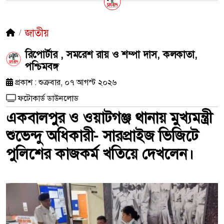
জাতীয়
রিপোর্টার , সমরেশ রায় ও শম্পা দাস, কলকাতা,
পশ্চিমবঙ্গ
প্রকাশ : শুক্রবার, ০৭ আগস্ট ২০২৬
ফটোকার্ড ডাউনলোড
একবালপুর ও ওয়াটগঞ্জ থানায় মুখ্যমন্ত্রী
শুভেন্দু অধিকারী- সারপ্রাইজ ভিজিটে
পুলিশের কাজকর্ম খতিয়ে দেখলেন।