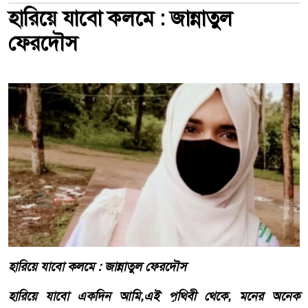
হারিয়ে যাবো কলমে : জান্নাতুল
ফেরদৌস
হারিয়ে যাবো কলমে : জান্নাতুল ফেরদৌস
হারিয়ে যাবো একদিন আমি,এই পৃথিবী থেকে, মনের অনেক