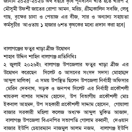
জানান ২০২৫-২০২৬ অর্থ বছরে কৃষি পূর্নবাসন খাত হতে খরিপ ২
মৌসুমী উফশী জাতের রোপা আমন, মরিচ, গ্রীম্মকালিন সবজি, লেবু
গাছ, বৃক্ষের চানা ও পেয়াজ এর বীজ, সার ও অন্যান্য সহায়তা
কর্মসুচীর আওতায় ১ হাজার ৬শত কৃষকের মধ্যে প্রদান করা হবে|
বালাগঞ্জের ফতুর খাড়া ব্রীজ উদ্বোধন
শাহাব উদ্দিন শাহিন বালাগঞ্জ প্রতিনিধিঃ
২ জুলাই ২০২৬ইং বালাগঞ্জ উপজেলার ফতুর খাড়া ব্রীজ এর
উদ্বোধন করেছেন সিলেট ৩ আসনের সংসদ সদস্য মোহাম্মদ
আব্দুল মালিক| এ সময় উপস্থিত ছিলেন উপজেলা নির্বাহী অফিসার
মেরিন দেবনাথ, সড়ক ও জনপথ সিলেট এর নির্বাহী প্রকৌশলী
খায়রুল বাশার সাদ্দাম হোসেন, উপ বিভাগীয় প্রকৌশলী মোঃ
ইকবাল আহমদ, উপ সহকারী প্রকৌশলী সাদ্দাম হোসেন, গোয়ালা
বাজার সরকারী মহিলা কলেজ অধ্যক্ষ আব্দুল মুকিত আজাদ,
বালাগঞ্জ উপজেলা বিএনপির সভাপতি গোলাম রব্বানী, দেওয়ান
বাজার ইউপি চেয়ারম্যান নাজমুল আলম নজম, বালাগঞ্জ ইউপি