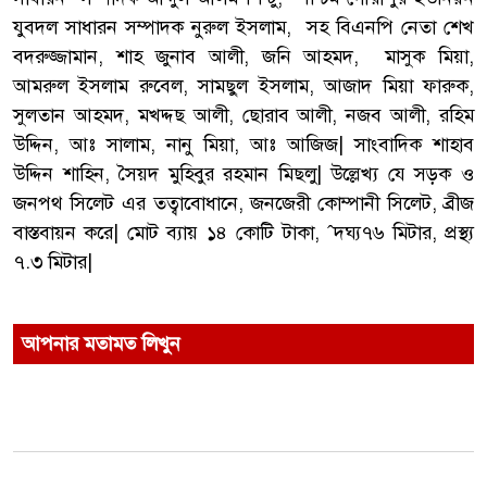
যুবদল সাধারন সম্পাদক নুরুল ইসলাম, সহ বিএনপি নেতা শেখ
বদরুজ্জামান, শাহ জুনাব আলী, জনি আহমদ, মাসুক মিয়া,
আমরুল ইসলাম রুবেল, সামছুল ইসলাম, আজাদ মিয়া ফারুক,
সুলতান আহমদ, মখদ্দছ আলী, ছোরাব আলী, নজব আলী, রহিম
উদ্দিন, আঃ সালাম, নানু মিয়া, আঃ আজিজ| সাংবাদিক শাহাব
উদ্দিন শাহিন, সৈয়দ মুহিবুর রহমান মিছলু| উল্লেখ্য যে সড়ক ও
জনপথ সিলেট এর তত্বাবোধানে, জনজেরী কোম্পানী সিলেট, ব্রীজ
বাস্তবায়ন করে| মোট ব্যায় ১৪ কোটি টাকা, ˆদঘ্য৭৬ মিটার, প্রস্থ্য
৭.৩ মিটার|
আপনার মতামত লিখুন