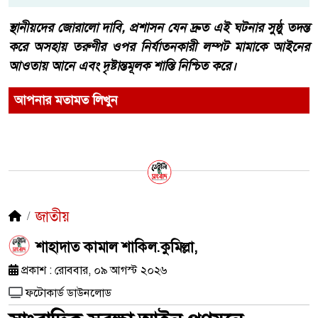
​স্থানীয়দের জোরালো দাবি, প্রশাসন যেন দ্রুত এই ঘটনার সুষ্ঠু তদন্ত
করে অসহায় তরুণীর ওপর নির্যাতনকারী লম্পট মামাকে আইনের
আওতায় আনে এবং দৃষ্টান্তমূলক শাস্তি নিশ্চিত করে।
আপনার মতামত লিখুন
জাতীয়
শাহাদাত কামাল শাকিল.কুমিল্লা,
প্রকাশ : রোববার, ০৯ আগস্ট ২০২৬
ফটোকার্ড ডাউনলোড