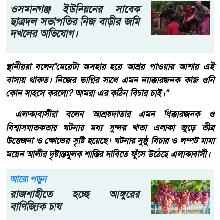
ওসমানগঞ্জ ইউনিয়নের সাবেক
ছাত্রদল সভাপতির নিজ বাড়ীর জমি
দখলের অভিযোগ।
​স্থানীয়রা বলেন"মেয়েটা অসহায় হয়ে আশ্রয় পাওয়ার আশায় এই
বাসায় থাকত। নিজের ভাগ্নির সাথে এমন ন্যাক্কারজনক কাজ ওনি
কোন সাহসে করলো? আমরা এর কঠিন বিচার চাই।"
​ এলাকাবাসীরা বলেন ​আশ্রয়দাতার এমন ধিক্কারজনক ও
বিশ্বাসঘাতকতার ঘটনায় মধ্য সুন্দর খাতা এলাকা জুড়ে তীব্র
উত্তেজনা ও ক্ষোভের সৃষ্টি হয়েছে। ঘটনার সুষ্ঠু বিচার ও লম্পট মামা
ময়েন আলীর দৃষ্টান্তমূলক শাস্তির দাবিতে ফুঁসে উঠেছে এলাকাবাসী।
আরো পড়ুন
রাজশাহীতে হচ্ছে আঙ্গুরের
বাণিজ্যিক চাষ