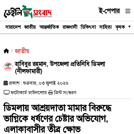
ই-পেপার
সারাদেশ
জাতীয়
আন্তর্জাতিক
রাজধানী
চিকিৎসা
সাহিত্য
কৃষক
পর
জাতীয়
​হাবিবুর রহমান, উপজেলা প্রতিনিধি ডিমলা
(নীলফামারী)
প্রকাশ : শুক্রবার, ০৩ জুলাই ২০২৬
ফটোকার্ড ডাউনলোড
প্রিন্ট সংস্করণ
​ডিমলায় আশ্রয়দাতা মামার বিরুদ্ধে
ভাগ্নিকে ধর্ষণের চেষ্টার অভিযোগ,
এলাকাবাসীর তীব্র ক্ষোভ