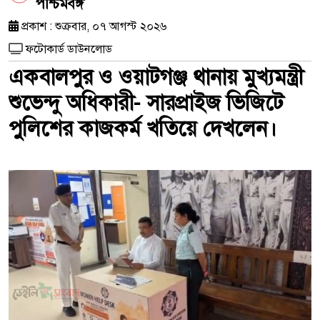
পশ্চিমবঙ্গ
প্রকাশ : শুক্রবার, ০৭ আগস্ট ২০২৬
ফটোকার্ড ডাউনলোড
একবালপুর ও ওয়াটগঞ্জ থানায় মুখ্যমন্ত্রী
শুভেন্দু অধিকারী- সারপ্রাইজ ভিজিটে
পুলিশের কাজকর্ম খতিয়ে দেখলেন।