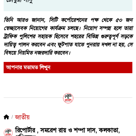
তিনি আরও জানান, সিটি কর্পোরেশনের পক্ষ থেকে ৫০ জন
স্বেচ্ছাসেবক নিয়োগের কার্যক্রম চলছে। নিয়োগ সম্পন্ন হলে তারা
ট্রাফিক পুলিশের সহায়ক হিসেবে শহরের বিভিন্ন গুরুত্বপূর্ণ সড়কে
দায়িত্ব পালন করবেন এবং ফুটপাত যাতে পুনরায় দখল না হয়, সে
বিষয়ে নিয়মিত নজরদারি করবেন।
আপনার মতামত লিখুন
জাতীয়
রিপোর্টার , সমরেশ রায় ও শম্পা দাস, কলকাতা,