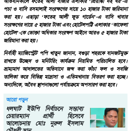
অভিযানকালে ফতেহ আলী বাজার এলাকার ‘প্রিয়াঙ্কা দই ঘর’-এ
পচা ও বাসি রসমালাই সংরক্ষণের দায়ে ১০ হাজার টাকা জরিমানা
করা হয়। এছাড়া ‘ফতেহ আলী ফুড গার্ডেন’-এ বাসি খাবার
সংরক্ষণের দায়ে ৫ হাজার টাকা এবং হোটেলপট্টি এলাকার ‘কাফেলা
হোটেল’-কে ভোক্তা অধিকার সংরক্ষণ আইনে আরও ৫ হাজার টাকা
জরিমানা করা হয়।
নির্বাহী ম্যাজিস্ট্রেট পপি খাতুন জানান, বগুড়া শহরকে যানজটমুক্ত
রাখতে উচ্ছেদ ও মনিটরিং কার্যক্রম নিয়মিত পরিচালিত হবে।
ভ্রাম্যমাণ আদালতের অভিযানে জব্দ করা কাঁচা ফল ও সবজি
তালিকা করে বিভিন্ন মাদ্রাসা ও এতিমখানায় বিতরণ করা হচ্ছে।
অন্যদিকে, অবৈধ স্থাপনাগুলো পর্যায়ক্রমে অপসারণ করা হবে।
আরো পড়ুন
ধলঘাট ইউপি নির্বাচনে সম্ভাব্য
চেয়ারম্যান প্রার্থী হিসেবে
আলোচনায় মোঃ নুরুল ইসলাম
চৌধুরী সানু