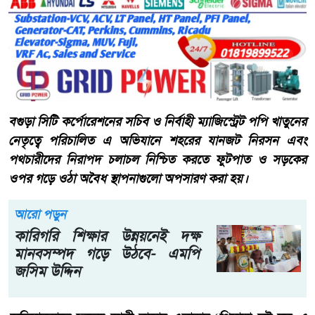
বগুড়া সিটি কর্পোরেশনের সচিব ও নির্বাহী ম্যাজিস্ট্রেট পপি খাতুনের
নেতৃত্বে পরিচালিত এ অভিযানে শহরের যানজট নিরসন এবং
পথচারীদের নিরাপদ চলাচল নিশ্চিত করতে ফুটপাত ও সড়কের
ওপর গড়ে ওঠা অবৈধ স্থাপনাগুলো অপসারণ করা হয়।
আরো পড়ুন
কারিগরি শিক্ষার উন্নয়নেই দক্ষ
মানবসম্পদ গড়ে উঠবে- এমপি
জসিম উদ্দিন