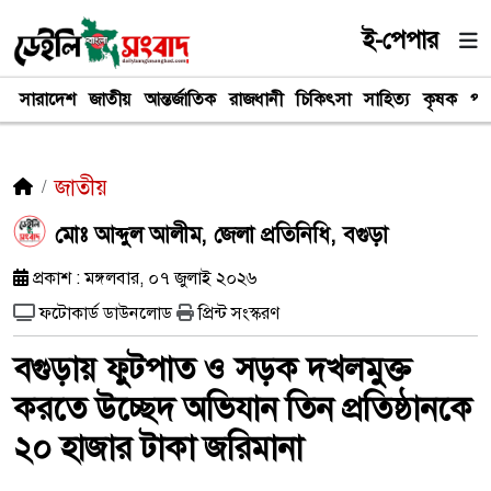
ই-পেপার
সারাদেশ
জাতীয়
আন্তর্জাতিক
রাজধানী
চিকিৎসা
সাহিত্য
কৃষক
পর
জাতীয়
মোঃ আব্দুল আলীম, জেলা প্রতিনিধি, বগুড়া
প্রকাশ : মঙ্গলবার, ০৭ জুলাই ২০২৬
ফটোকার্ড ডাউনলোড
প্রিন্ট সংস্করণ
বগুড়ায় ফুটপাত ও সড়ক দখলমুক্ত
করতে উচ্ছেদ অভিযান তিন প্রতিষ্ঠানকে
২০ হাজার টাকা জরিমানা