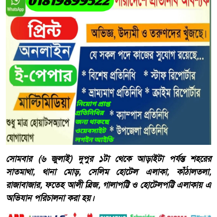
সোমবার (৬ জুলাই) দুপুর ১টা থেকে আড়াইটা পর্যন্ত শহরের
সাতমাথা, থানা মোড়, সেলিম হোটেল এলাকা, কাঁঠালতলা,
রাজাবাজার, ফতেহ আলী ব্রিজ, গালাপট্টি ও হোটেলপট্টি এলাকায় এ
অভিযান পরিচালনা করা হয়।