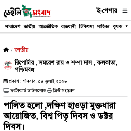
ই-পেপার
সারাদেশ
জাতীয়
আন্তর্জাতিক
রাজধানী
চিকিৎসা
সাহিত্য
কৃষক
পর
জাতীয়
রিপোর্টার , সমরেশ রায় ও শম্পা দাস , কলকাতা,
পশ্চিমবঙ্গ
প্রকাশ : শনিবার, ০৪ জুলাই ২০২৬
ফটোকার্ড ডাউনলোড
প্রিন্ট সংস্করণ
পালিত হলো ,দক্ষিণ হাওড়া মুক্তধারা
আয়োজিত, বিশ্ব পিতৃ দিবস ও ডক্টর
দিবস।