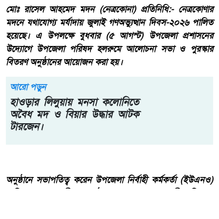
মোঃ রাসেল আহমেদ মদন (নেত্রকোনা) প্রতিনিধি:- নেত্রকোণার
মদনে যথাযোগ্য মর্যাদায় জুলাই গণঅভ্যুত্থান দিবস-২০২৬ পালিত
হয়েছে। এ উপলক্ষে বুধবার (৫ আগস্ট) উপজেলা প্রশাসনের
উদ্যোগে উপজেলা পরিষদ হলরুমে আলোচনা সভা ও পুরস্কার
বিতরণ অনুষ্ঠানের আয়োজন করা হয়।
আরো পড়ুন
হাওড়ার লিলুয়ায় মনসা কলোনিতে
অবৈধ মদ ও বিয়ার উদ্ধার আটক
টারজেন।
অনুষ্ঠানে সভাপতিত্ব করেন উপজেলা নির্বাহী কর্মকর্তা (ইউএনও)
নাদির হোসেন শামীম। অনুষ্ঠানে বক্তব্য দেন সহকারী কমিশনার
(ভূমি) শাওলিন নাহার, উপজেলা বিএনপির সভাপতি নুরুল আলম