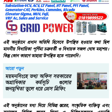
এই অনুষ্ঠানে প্রধান অতিথি হিসেবে উপস্থিত হওয়ার কথা ছিল
মাননীয় বিধায়িকা পূর্ণিমা চক্রবর্তী ও বিধায়ক সজল ঘোষ মহাশয়।
কিন্তু কোন কারণে তাহারা উপস্থিত হতে পারেননি।
আরো পড়ুন
ময়মনসিংহে তথ্য অফিস সরকারের
অগ্রাধিকার কর্মসূচি গুলোর
জনমুখিতা তুলে ধরে প্রেস ব্রিফিং
এই অনুষ্ঠানের মধ্য দিয়ে বিভিন্ন স্তরের, সংস্কৃতিক ব্যক্তিত্ব এবং