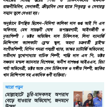
সমাজের বিভিন্ন স্তরের পিতা ও চিকিৎসকদের এমনকি
রাজনীতিবিদ, সেনাকর্মী, ক্রীড়াবিদ দের হাতে পিতৃরত্ন ও সেবারত্ন
সম্মান তুলে দেওয়া হয়।
অনুষ্ঠানে উপস্থিত ছিলেন--বিদিশা কালিকা দাস গুপ্ত আই পি এস
অফিসার, মেঘ সায়ন্তনী ঘোষ রূপান্তরগামী, আইনজীবী ও
নৃত্যশিল্পী । ডক্টর অভিজিৎ দাস চিকিৎসক, লিসা ব্যানার্জি
প্রিন্সিপাল ক্যালকাটা ব্লেন্ড স্কুল, অহনা চক্রবর্তী ব্লাইন্ড
সংগীতশিল্পী, বিপিন গনত্রা পদ্মশ্রী খ্যাত, ভাস্কর চ্যাটার্জি অভিনেতা,
সতীনাথ মুখোপাধ্যায় বাচিক শিল্পী, শান্তি দাস এস পি, ডক্টর
সঞ্চয়ন মন্ডল ক্যানসার বিশেষজ্ঞ, অনীশ দাশগুপ্ত আইএএস, রিচা
শর্মা অভিনেত্রী, ডক্টর অংশু সেন চিকিৎসক ও সঙ্গীত শিল্পী, জাকির
খান প্রিন্সিপাল সহ একাধিক গুণী ব্যক্তিরা।
আরো পড়ুন
মোল্লাহাটে চুরি-মাদকসহ অপরাধ
বেড়ে যাওয়ার অভিযোগ, জনমনে
উদ্বেগ