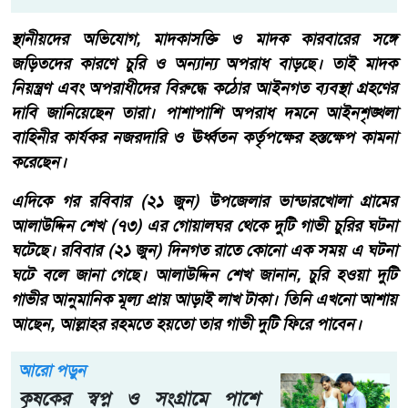
স্থানীয়দের অভিযোগ, মাদকাসক্তি ও মাদক কারবারের সঙ্গে
জড়িতদের কারণে চুরি ও অন্যান্য অপরাধ বাড়ছে। তাই মাদক
নিয়ন্ত্রণ এবং অপরাধীদের বিরুদ্ধে কঠোর আইনগত ব্যবস্থা গ্রহণের
দাবি জানিয়েছেন তারা। পাশাপাশি অপরাধ দমনে আইনশৃঙ্খলা
বাহিনীর কার্যকর নজরদারি ও ঊর্ধ্বতন কর্তৃপক্ষের হস্তক্ষেপ কামনা
করেছেন।
এদিকে গর রবিবার (২১ জুন) উপজেলার ভান্ডারখোলা গ্রামের
আলাউদ্দিন শেখ (৭৩) এর গোয়ালঘর থেকে দুটি গাভী চুরির ঘটনা
ঘটেছে। রবিবার (২১ জুন) দিনগত রাতে কোনো এক সময় এ ঘটনা
ঘটে বলে জানা গেছে। আলাউদ্দিন শেখ জানান, চুরি হওয়া দুটি
গাভীর আনুমানিক মূল্য প্রায় আড়াই লাখ টাকা। তিনি এখনো আশায়
আছেন, আল্লাহর রহমতে হয়তো তার গাভী দুটি ফিরে পাবেন।
আরো পড়ুন
কৃষকের স্বপ্ন ও সংগ্রামে পাশে