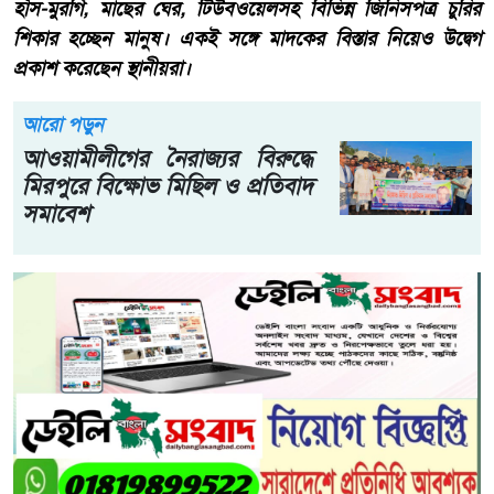
হাঁস-মুরগি, মাছের ঘের, টিউবওয়েলসহ বিভিন্ন জিনিসপত্র চুরির
শিকার হচ্ছেন মানুষ। একই সঙ্গে মাদকের বিস্তার নিয়েও উদ্বেগ
প্রকাশ করেছেন স্থানীয়রা।
আরো পড়ুন
আওয়ামীলীগের নৈরাজ্যর বিরুদ্ধে
মিরপুরে বিক্ষোভ মিছিল ও প্রতিবাদ
সমাবেশ