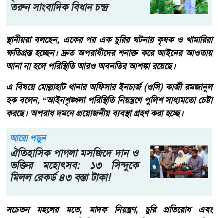
তরুন সাংবাদিক বিধান চন্দ্র
স্থানীয়রা বলছেন, একের পর এক চুরির ঘটনায় কৃষক ও খামারিরা
ক্ষতিগ্রস্ত হচ্ছেন। দ্রুত অপরাধীদের শনাক্ত করে আইনের আওতায়
আনা না হলে পরিস্থিতি আরও অবনতির আশঙ্কা রয়েছে।
এ বিষয়ে মোল্লাহাট থানার অফিসার ইনচার্জ (ওসি) কাজী রমজানুল
হক বলেন, “আইনশৃঙ্খলা পরিস্থিতি নিয়ন্ত্রণে পুলিশ সাধ্যমতো চেষ্টা
করছে। অপরাধ দমনে প্রয়োজনীয় ব্যবস্থা গ্রহণ করা হচ্ছে।
আরো পড়ুন
ঐতিহাসিক পাগলা মসজিদে দান ও
ভক্তির মহোৎসব: ১৩ সিন্দুকে
মিলল রেকর্ড ৪৩ বস্তা টাকা!
সচেতন মহলের মতে, মাদক নিয়ন্ত্রণ, চুরি প্রতিরোধ এবং