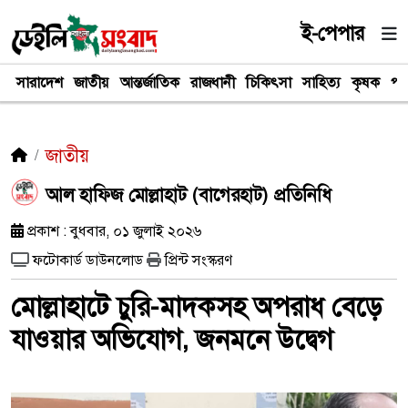
ই-পেপার
সারাদেশ
জাতীয়
আন্তর্জাতিক
রাজধানী
চিকিৎসা
সাহিত্য
কৃষক
পর
জাতীয়
আল হাফিজ মোল্লাহাট (বাগেরহাট) প্রতিনিধি
প্রকাশ : বুধবার, ০১ জুলাই ২০২৬
ফটোকার্ড ডাউনলোড
প্রিন্ট সংস্করণ
মোল্লাহাটে চুরি-মাদকসহ অপরাধ বেড়ে
যাওয়ার অভিযোগ, জনমনে উদ্বেগ