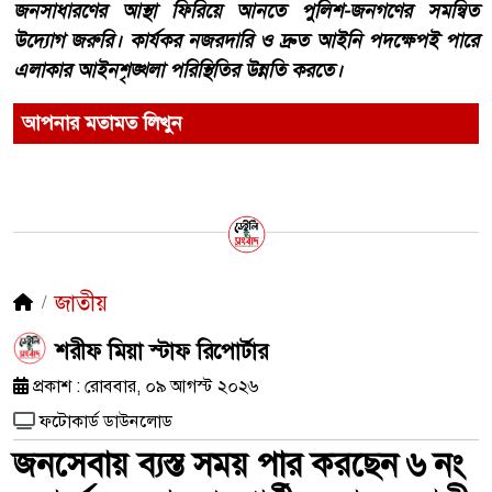
জনসাধারণের আস্থা ফিরিয়ে আনতে পুলিশ-জনগণের সমন্বিত
উদ্যোগ জরুরি। কার্যকর নজরদারি ও দ্রুত আইনি পদক্ষেপই পারে
এলাকার আইনশৃঙ্খলা পরিস্থিতির উন্নতি করতে।
আপনার মতামত লিখুন
জাতীয়
শরীফ মিয়া স্টাফ রিপোর্টার
প্রকাশ : রোববার, ০৯ আগস্ট ২০২৬
ফটোকার্ড ডাউনলোড
জনসেবায় ব্যস্ত সময় পার করছেন ৬ নং