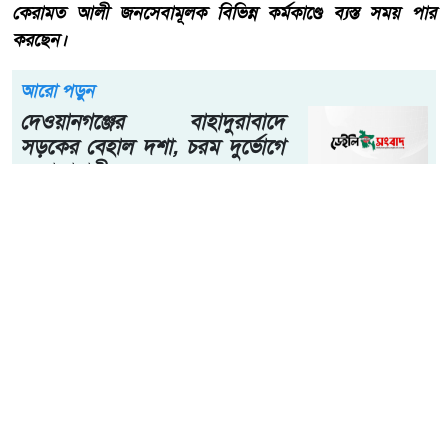
কেরামত আলী জনসেবামূলক বিভিন্ন কর্মকাণ্ডে ব্যস্ত সময় পার
করছেন।
আরো পড়ুন
দেওয়ানগঞ্জের বাহাদুরাবাদে
সড়কের বেহাল দশা, চরম দুর্ভোগে
এলাকাবাসী