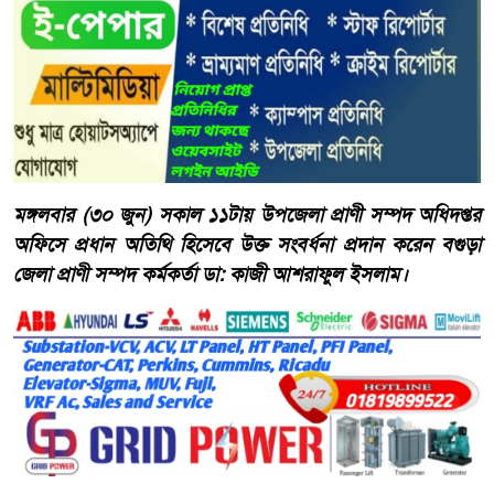
মঙ্গলবার (৩০ জুন) সকাল ১১টায় উপজেলা প্রাণী সম্পদ অধিদপ্তর
অফিসে প্রধান অতিথি হিসেবে উক্ত সংবর্ধনা প্রদান করেন বগুড়া
জেলা প্রাণী সম্পদ কর্মকর্তা ডা: কাজী আশরাফুল ইসলাম।