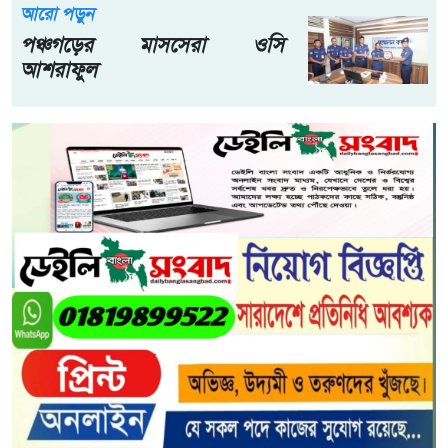
আরো পড়ুন
পঞ্চগড়ের মাসসেরা ওসি
আশরাফুল