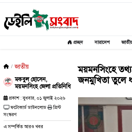
প্রচ্ছদ
সারাদেশ
জাতী
জাতীয়
ময়মনসিংহে তথ্য
জনমুখিতা তুলে ধর
মকবুল হোসেন,
ময়মনসিংহ জেলা প্রতিনিধি
প্রকাশ : বুধবার, ০১ জুলাই ২০২৬
ফটোকার্ড ডাউনলোড
প্রিন্ট
সংস্করণ
এ সম্পর্কিত আরও খবর