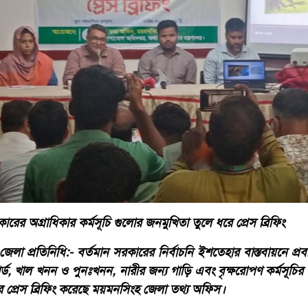
র অগ্রাধিকার কর্মসূচি গুলোর জনমুখিতা তুলে ধরে প্রেস ব্রিফিং
 প্রতিনিধি:- বর্তমান সরকারের নির্বাচনি ইশতেহার বাস্তবায়নে প্রবর্
র্ড, খাল খনন ও পুনঃখনন, নারীর জন্য গাড়ি এবং বৃক্ষরোপণ কর্মসূচির 
 প্রেস ব্রিফিং করেছে ময়মনসিংহ জেলা তথ্য অফিস।