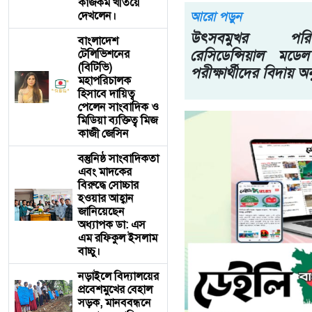
কাজকর্ম খতিয়ে
দেখলেন।
আরো পড়ুন
উৎসবমুখর পর
বাংলাদেশ
রেসিডেন্সিয়াল ম
টেলিভিশনের
(বিটিভি)
পরীক্ষার্থীদের বিদায় অনু
মহাপরিচালক
হিসাবে দায়িত্ব
পেলেন সাংবাদিক ও
মিডিয়া ব্যক্তিত্ব মিজ
কাজী জেসিন
বস্তুনিষ্ঠ সাংবাদিকতা
এবং মাদকের
বিরুদ্ধে সোচ্চার
হওয়ার আহ্বান
জানিয়েছেন
অধ্যাপক ডা: এস
এম রফিকুল ইসলাম
বাচ্চু।
নড়াইলে বিদ্যালয়ের
প্রবেশমুখের বেহাল
সড়ক, মানববন্ধনে