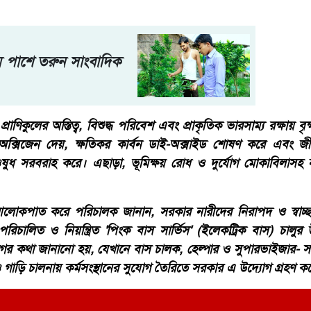
ামে পাশে তরুন সাংবাদিক
রাণিকুলের অস্তিত্ব, বিশুদ্ধ পরিবেশ এবং প্রাকৃতিক ভারসাম্য রক্ষায় বৃক
্সিজেন দেয়, ক্ষতিকর কার্বন ডাই-অক্সাইড শোষণ করে এবং জী
ও ওষুধ সরবরাহ করে। এছাড়া, ভূমিক্ষয় রোধ ও দুর্যোগ মোকাবিলাসহ
 আলোকপাত করে পরিচালক জানান, সরকার নারীদের নিরাপদ ও স্বাচ্ছন্
 পরিচালিত ও নিয়ন্ত্রিত 'পিংক বাস সার্ভিস' (ইলেকট্রিক বাস) চালুর
যোগের কথা জানানো হয়, যেখানে বাস চালক, হেল্পার ও সুপারভাইজার- 
 গাড়ি চালনায় কর্মসংস্থানের সুযোগ তৈরিতে সরকার এ উদ্যোগ গ্রহণ ক