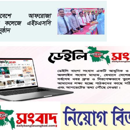
িবেশে আফরোজা
ডেল কলেজে এইচএসসি
ষ্ঠান