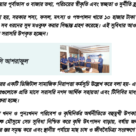
র পূর্বাভাস ও বাজার তথ্য, পরিচয়ের স্বীকৃতি এবং স্বচ্ছতা ও দুর্নীতি হ্
 হয়, সরকার শস্য, ফসল, মৎস্য ও পশুপালন খাতে ১০ হাজার টাকা পর
ব ধরনের সুদ মওকুফ করার সিদ্ধান্ত গ্রহণ করেছে। এই সুবিধার আওতা
কৃষক সরাসরি উপকৃত হচ্ছেন।
সি আশরাফুল
ারের একটি ডিজিটাল সামাজিক নিরাপত্তা কর্মসূচি উল্লেখ করে বলা হয়- এ
বারগুলোকে প্রতি মাসে সরাসরি নগদ আর্থিক সহায়তা এবং টিসিবির মাধ্যম
করা হচ্ছে।
খনন ও পুনঃখনন পরিবেশ ও কৃষিনির্ভর অর্থনীতিতে বহুমুখী উপক
্ক মৌসুমে সেচ সুবিধা নিশ্চিত করে কৃষি উৎপাদন বাড়ায়, বর্ষায় জল
র স্তর সমৃদ্ধ করে এবং স্থানীয় পর্যায়ে মাছ চাষ ও জীববৈচিত্র্য সংরক্ষণে গু