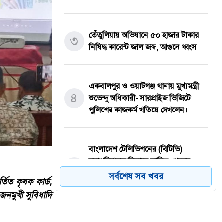
তেঁতুলিয়ায় অভিযানে ৫০ হাজার টাকার
৩
নিষিদ্ধ কারেন্ট জাল জব্দ, আগুনে ধ্বংস
একবালপুর ও ওয়াটগঞ্জ থানায় মুখ্যমন্ত্রী
৪
শুভেন্দু অধিকারী- সারপ্রাইজ ভিজিটে
পুলিশের কাজকর্ম খতিয়ে দেখলেন।
বাংলাদেশ টেলিভিশনের (বিটিভি)
মহাপরিচালক হিসাবে দায়িত্ব পেলেন
৫
সাংবাদিক ও মিডিয়া ব্যক্তিত্ব মিজ কাজী
সর্বশেষ সব খবর
তিত কৃষক কার্ড,
জেসিন
জনমুখী সুবিধাদি