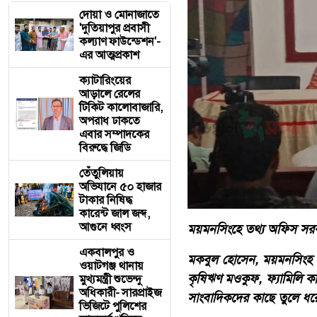
দোয়া ও মোনাজাতে
'দুতিয়াপুর প্রবাসী
কল্যাণ ফাউন্ডেশন'-
এর আত্মপ্রকাশ
ক্যাটারিংয়ের
আড়ালে রেলের
টিকিট কালোবাজারি,
অপরাধ ঢাকতে
এবার সম্পাদকের
বিরুদ্ধে জিডি
তেঁতুলিয়ায়
অভিযানে ৫০ হাজার
টাকার নিষিদ্ধ
কারেন্ট জাল জব্দ,
আগুনে ধ্বংস
ময়মনসিংহে তথ্য অফিস সরকারে
একবালপুর ও
মকবুল হোসেন, ময়মনসিংহ জেলা
ওয়াটগঞ্জ থানায়
কৃষিঋণ মওকুফ, ফ্যামিলি কা
মুখ্যমন্ত্রী শুভেন্দু
অধিকারী- সারপ্রাইজ
সাংবাদিকদের কাছে তুলে ধরে
ভিজিটে পুলিশের