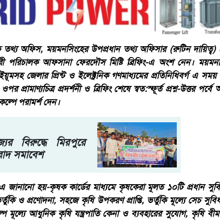
থ্য অফিস, ময়মনসিংহের উপপ্রধান তথ্য অফিসার (রুটিন দায়িত্ব) ম
 পরিচালক আফসানা ফেরদৌস মিষ্টি ব্রিফিং-এ অংশ নেন। ময়মনসিং
মসহ জেলার প্রিন্ট ও ইলেক্ট্রনিক গণমাধ্যমের প্রতিনিধিবর্গ এ সময়
পর প্রামাণ্যচিত্র প্রদর্শনী ও ব্রিফিং শেষে স্বত:স্ফূর্ত প্রশ্ন-উত্তর পর্
কল্পে পরামর্শ দেন।
যর বিরুদ্ধে মিরপুরে
িবাদ সমাবেশ
-এ জানানো হয়-কৃষক কার্ডের মাধ্যমে কৃষকেরা মূলত ১০টি প্রধান স
তুকি ও প্রণোদনা, সহজে কৃষি উপকরণ প্রাপ্তি, ভর্তুকি মূল্যে সেচ সুব
 স্বল্প মূল্যে আধুনিক কৃষি যন্ত্রপাতি কেনা ও ব্যবহারের সুযোগ, কৃষি বী