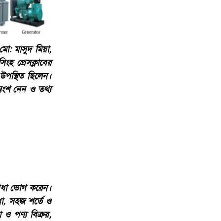
ো: মাসুদ মিয়া,
হ প্রেসক্লাবের
 উপস্থিত ছিলেন।
বে অংশ নেন ও তথ্য
ুবিধা ভোগ করেন।
িধা, সহজ শর্তে ও
মা ও পণ্য বিক্রয়,