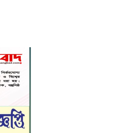
বস্তুনিষ্ঠ সাংবাদিকতা এবং মাদকের
বিরুদ্ধে সোচ্চার হওয়ার আহ্বান
৬
জানিয়েছেন অধ্যাপক ডা: এস এম রফিকুল
ইসলাম বাচ্চু।
নড়াইলে বিদ্যালয়ের প্রবেশমুখের বেহাল
৭
সড়ক, মানববন্ধনে সংস্কারের দাবি
সরিষাবাড়ীতে প্যানেল চেয়ারম্যান হিসাবে
৮
মোবারক হোসেনের দায়িত্ব গ্রহণ
বড় ভাইকে ফাঁসাতে মাকে জবাই, সাড়ে ৪
৯
বছর পর গ্রেপ্তার বোন।