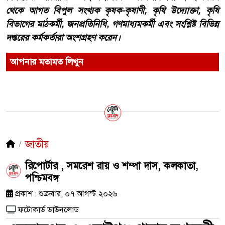
থেকে আগত বিপুল সংখ্যক কৃষক-কৃষাণী, কৃষি উদ্যোক্তা, কৃষি
বিভাগের মাঠকর্মী, জনপ্রতিনিধি, গণমাধ্যমকর্মী এবং সংশ্লিষ্ট বিভিন্ন
দপ্তরের কর্মকর্তারা অংশগ্রহণ করেন।
আপনার মতামত লিখুন
জাতীয়
রিপোর্টার , সমরেশ রায় ও শম্পা দাস, কলকাতা,
পশ্চিমবঙ্গ
প্রকাশ : শুক্রবার, ০৭ আগস্ট ২০২৬
ফটোকার্ড ডাউনলোড