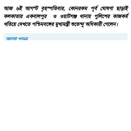
আজ ৬ই আগস্ট বৃহস্পতিবার, কোনরকম পূর্ব ঘোষণা ছাড়াই
কলকাতার একবালপুর ও ওয়াটগঞ্জ থানায় পুলিশের কাজকর্ম
খতিয়ে দেখতে পশ্চিমবঙ্গের মুখ্যমন্ত্রী শুভেন্দু অধিকারী গেলেন।
আরো পড়ুন
বাংলাদেশ টেলিভিশনের (বিটিভি)
মহাপরিচালক হিসাবে দায়িত্ব
পেলেন সাংবাদিক ও মিডিয়া
ব্যক্তিত্ব মিজ কাজী জেসিন