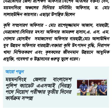
নেত্রকোণার জেলা প্রশিক্ষণ অফিসার।বিশেষ অতিথির বক্তব্য দেন,
ময়মনসিংহ অঞ্চলের সিনিয়র মনিটরিং অফিসার, ড. মোঃ
সালাহউদ্দিন কায়সার। এছাড়া উপস্থিত ছিলেন
কৃষি সম্প্রসারণ অফিসার - মোঃ রাশেদুজ্জামান আজাদ, বারহাট্টা,
নেত্রকোণা।সিনিয়র মৎস্য অফিসার কামরুল হাসান,এ. এস. এম.
গোলাম হোসাইন সমাজসেবা অফিসার বারহাট্টা,মোঃ আলাউদ্দিন
যুব উন্নয়ন অফিসার বারহাট্টা।বক্তারা কৃষি উৎপাদন বৃদ্ধি, নিরাপদ
খাদ্য নিশ্চিতকরণ এবং কৃষকদের জীবনমান উন্নয়নে আধুনিক
প্রযুক্তি, গবেষণা ও উদ্ভাবনের গুরুত্ব তুলে ধরেন।
আরো পড়ুন
ময়মনসিংহ জেলায় বাংলাদেশ
পুলিশ ক্যাডেট এএসআই (নিরস্ত্র)
পদে নিয়োগ পরীক্ষার তৃতীয় দিনের
কার্যক্রম সম্পন্ন