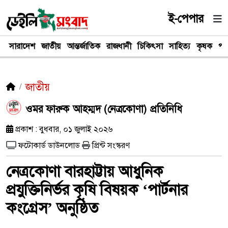
ই-পেপার
সারাদেশ
জাতীয়
আন্তর্জাতিক
রাজধানী
চিকিৎসা
সাহিত্য
কৃষক
পর
জাতীয়
ওমর ফারুক আহম্মদ (নেত্রকোণা) প্রতিনিধি
প্রকাশ : বুধবার, ০১ জুলাই ২০২৬
ফটোকার্ড ডাউনলোড
প্রিন্ট সংস্করণ
নেত্রকোণা বারহাট্টায় আধুনিক
প্রযুক্তিনির্ভর কৃষি বিষয়ক ‘পার্টনার
কংগ্রেস’ অনুষ্ঠিত