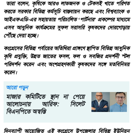
তারা বলেন, কৃষিকে আরও লাভজনক ও টেকসই খাতে পরিণত
করতে সরকার বিভিন্ন কর্মসূচি বাস্তবায়ন করছে এবং বিশ্বব্যাংক ও
আইএফএডি-এর সহায়তায় পরিচালিত ‘পার্টনার’ প্রকল্পের মাধ্যমে
এসব আধুনিক কার্যক্রমের সুফল সরাসরি কৃষকদের দোরগোড়ায়
পৌঁছে দেয়া হচ্ছে।
কংগ্রেসের বিভিন্ন পর্যায়ের অতিথিরা প্রাঙ্গণে স্থাপিত বিভিন্ন আধুনিক
কৃষি প্রযুক্তি, উন্নত জাতের ফসল, ফল ও সবজির প্রদর্শনী স্টল
পরিদর্শন করেন এবং অংশগ্রহণকারী কৃষকদের সঙ্গে মতবিনিময়
করেন।
আরো পড়ুন
মাজার কমিটিতে স্থান না পেয়ে
আলোচনায় আরিফ: সিলেট
বিএনপিতে অস্বস্তি
দিনব্যাপী আয়োজিত এই কংগ্রেসে উপজেলার বিভিন্ন ইউনিয়ন