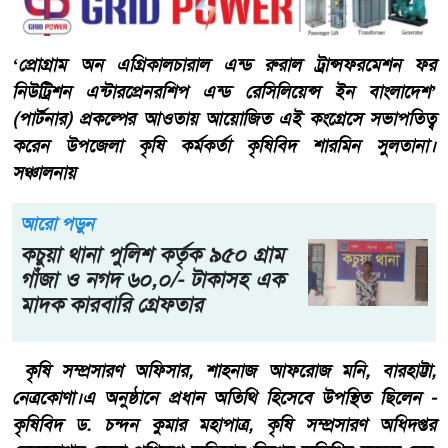
‘প্রোগ্রাম অন এগ্রিকালচারাল এন্ড রুরাল ট্রান্সফরমেশন ফর
নিউট্রিশন এন্টারপ্রেনরশিপ এন্ড রেসিলিয়েন্স ইন বাংলাদেশ’
(পার্টনার) প্রকল্পের আওতায় আয়োজিত এই কংগ্রেসে সভাপতিত্ব
করেন উপজেলা কৃষি কর্মকর্তা কৃষিবিদ শারমিন সুলতানা।
সঞ্চালনায়
আরো পড়ুন
কচুয়া থানা পুলিশ কর্তৃক ৯৫০ গ্রাম
গাঁজা ও নগদ ৬০,০/- টাকাসহ এক
মাদক কারবারি গ্রেফতার
কৃষি সম্প্রসারণ অফিসার, শাহনাজ আফরোজ মনি, বারহাট্টা,
নেত্রকোণা।এ অনুষ্ঠানে প্রধান অতিথি হিসেবে উপস্থিত ছিলেন -
কৃষিবিদ ড. চন্দন কুমার মহাপাত্র, কৃষি সম্প্রসারণ অধিদপ্তর