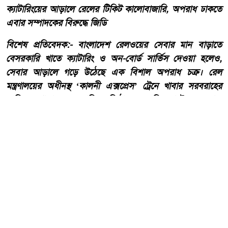
ক্যাটারিংয়ের আড়ালে রেলের টিকিট কালোবাজারি, অপরাধ ঢাকতে
এবার সম্পাদকের বিরুদ্ধে জিডি
​বিশেষ প্রতিবেদক:- ​বাংলাদেশ রেলওয়ের সেবার মান বাড়াতে
বেসরকারি খাতে ক্যাটারিং ও অন-বোর্ড সার্ভিস দেওয়া হলেও,
সেবার আড়ালে গড়ে উঠেছে এক বিশাল অপরাধ চক্র। রেল
মন্ত্রণালয়ের অধীনস্থ ‘কালনী এক্সপ্রেস’ ট্রেনে খাবার সরবরাহের
দায়িত্বে থাকা বেসরকারি প্রতিষ্ঠান ‘সুরুচি ফাস্টফুড অ্যান্ড
ক্যাটারারস’-এর বিরুদ্ধে উঠেছে টিকিট কালোবাজারি, আসন
বাণিজ্য ও চাঁদাবাজির গুরুতর অভিযোগ।
আরো পড়ুন
তেঁতুলিয়ায় অভিযানে ৫০ হাজার
টাকার নিষিদ্ধ কারেন্ট জাল জব্দ,
আগুনে ধ্বংস