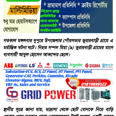
গতকাল মঙ্গলবার দুপুরে উপজেলার পৌরসভার ভুরারবাড়ী গ্রামে এ
মর্মান্তিক ঘটনা ঘটে। নিহত সম্পদ মিয়া (৯) ভুরারবাড়ী গ্রামের মাংস
ব্যবসায়ী আবুল হোসেন আকন্দের ছেলে।
স্থানীয় সূত্রে জানা যায়, মাদ্রাসা থেকে ছোট বোনকে নিয়ে বাড়ি