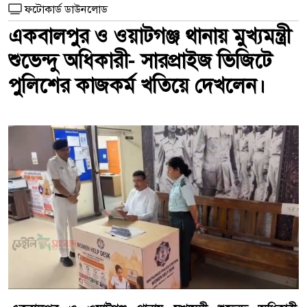
ফটোকার্ড ডাউনলোড
একবালপুর ও ওয়াটগঞ্জ থানায় মুখ্যমন্ত্রী
শুভেন্দু অধিকারী- সারপ্রাইজ ভিজিটে
পুলিশের কাজকর্ম খতিয়ে দেখলেন।