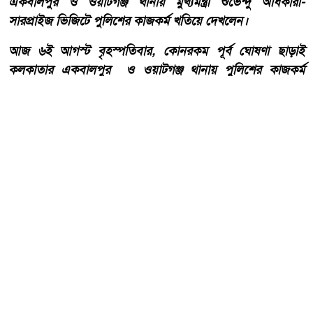
একবালপুর ও ওয়াটগঞ্জ থানায় মুখ্যমন্ত্রী শুভেন্দু অধিকারী-
সারপ্রাইজ ভিজিটে পুলিশের কাজকর্ম খতিয়ে দেখলেন।
আজ ৬ই আগস্ট বৃহস্পতিবার, কোনরকম পূর্ব ঘোষণা ছাড়াই
কলকাতার একবালপুর ও ওয়াটগঞ্জ থানায় পুলিশের কাজকর্ম
খতিয়ে দেখতে পশ্চিমবঙ্গের মুখ্যমন্ত্রী শুভেন্দু অধিকারী গেলেন।
আরো পড়ুন
বাংলাদেশ টেলিভিশনের (বিটিভি)
মহাপরিচালক হিসাবে দায়িত্ব
পেলেন সাংবাদিক ও মিডিয়া
ব্যক্তিত্ব মিজ কাজী জেসিন