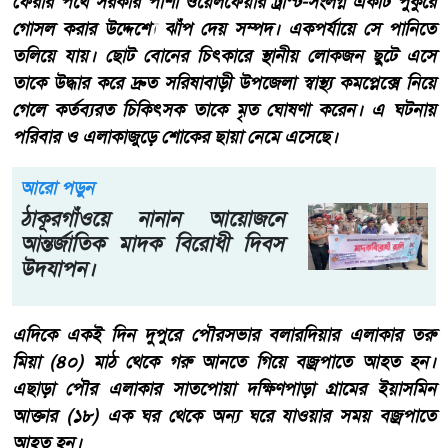
ফেরার পথে সরকার পাশা ওয়েলফেয়ার ট্রাস্ট-সংলগ্ন একটি পুকুরে
গোসল করার উদ্দেশ্যে ঝাঁপ দেয় সম্পদ। একপর্যায়ে সে পানিতে
তলিয়ে যায়। ছোট বোনের চিৎকারে স্থানীয় লোকজন ছুটে এসে
তাকে উদ্ধার করে দ্রুত সরিষাবাড়ী উপজেলা স্বাস্থ্য কমপ্লেক্সে নিয়ে
গেলে কর্তব্যরত চিকিৎসক তাকে মৃত ঘোষণা করেন। এ ঘটনায়
পরিবার ও এলাকাজুড়ে শোকের ছায়া নেমে এসেছে।
আরো পড়ুন
ঠাকূরগাঁওয়ে নানান আয়োজনে
আন্তর্জাতিক মাদক বিরোধী দিবস
উদযাপন।
এদিকে একই দিন দুপুরে পৌরসভার বলারদিয়ার এলাকার তরু
মিয়া (৪০) মাঠ থেকে গরু আনতে গিয়ে বজ্রপাতে আহত হন।
এছাড়া পৌর এলাকার সাতপোয়া দক্ষিণপাড়া গ্রামের ইয়াসমিন
আক্তার (১৮) এক ঘর থেকে অন্য ঘরে যাওয়ার সময় বজ্রপাতে
আহত হন।