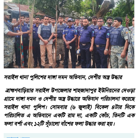
সরাইল থানা পুলিশের দাঙ্গা দমন অভিযান, দেশীয় অস্ত্র উদ্ধার
ব্রাহ্মণবাড়িয়ার সরাইল উপজেলার শাহজাদাপুর ইউনিয়নের দেওড়া
গ্রামে দাঙ্গা দমন ও দেশীয় অস্ত্র উদ্ধারে অভিযান পরিচালনা করেছে
সরাইল থানা পুলিশ। সোমবার (৬ জুলাই) বিকেল ৪টার দিকে
পরিচালিত এ অভিযানে একটি রাম দা, একটি কোঁচ, তিনটি এক
ফলা বর্শা এবং ১২টি সূঁচালো বাঁশের ফলা উদ্ধার করা হয়।