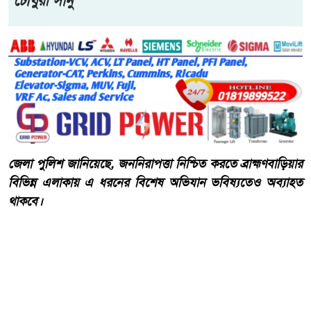
চৌধুরী সানু
জেলা পুলিশ জানিয়েছে, জননিরাপত্তা নিশ্চিত করতে ব্রাহ্মণবাড়িয়ার
বিভিন্ন এলাকায় এ ধরনের বিশেষ অভিযান ভবিষ্যতেও অব্যাহত
থাকবে।