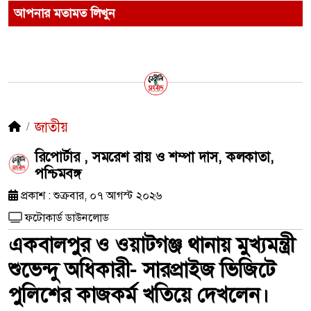
আপনার মতামত লিখুন
জাতীয়
রিপোর্টার , সমরেশ রায় ও শম্পা দাস, কলকাতা,
পশ্চিমবঙ্গ
প্রকাশ : শুক্রবার, ০৭ আগস্ট ২০২৬
ফটোকার্ড ডাউনলোড
একবালপুর ও ওয়াটগঞ্জ থানায় মুখ্যমন্ত্রী
শুভেন্দু অধিকারী- সারপ্রাইজ ভিজিটে
পুলিশের কাজকর্ম খতিয়ে দেখলেন।