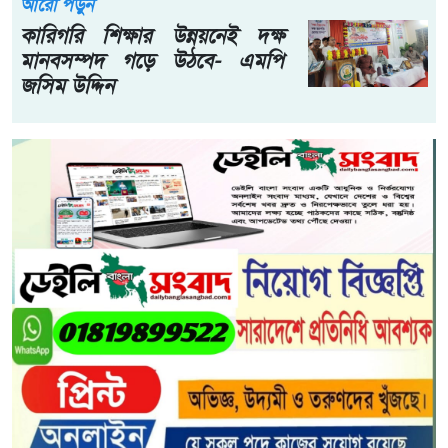
আরো পড়ুন
কারিগরি শিক্ষার উন্নয়নেই দক্ষ
মানবসম্পদ গড়ে উঠবে- এমপি
জসিম উদ্দিন