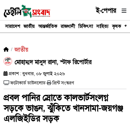
ই-পেপার
সারাদেশ
জাতীয়
আন্তর্জাতিক
রাজধানী
চিকিৎসা
সাহিত্য
কৃষক
পর
জাতীয়
মোহাম্মদ মাসুদ রানা, স্টাফ রিপোর্টার
প্রকাশ : বুধবার, ০৮ জুলাই ২০২৬
ফটোকার্ড ডাউনলোড
প্রিন্ট সংস্করণ
প্রবল পানির স্রোতে কালভার্টসংলগ্ন
সড়কে ভাঙন, ঝুঁকিতে খানসামা-জয়গঞ্জ
এলজিইডির সড়ক