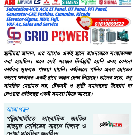
স্থানীয়রা জানান, এর আগেও একই স্থানে ভাঙনরোধে সংস্কারকাজ
করা হয়েছিল। তবে সেই সংস্কার দীর্ঘস্থায়ী হয়নি এবং কোনো
কার্যকর সুফলও পাওয়া যায়নি। বর্ষাকালে পানির প্রবল স্রোতের
কারণে আবারও একই স্থানে ভাঙন দেখা দিয়েছে। তাদের মতে, শুধু
সাময়িক মেরামত নয়, টেকসই ও স্থায়ী সমাধানের উদ্যোগ না
নেওয়ায় প্রতিবছর একই সমস্যা ফিরে আসছে।
আরো পড়ুন
পটুয়াখালীতে সাংবাদিক জাকির
মাহমুদ সেলিমের স্মরণে মিলাদ ও
দোয়া মাহফিল অনুষ্ঠিত