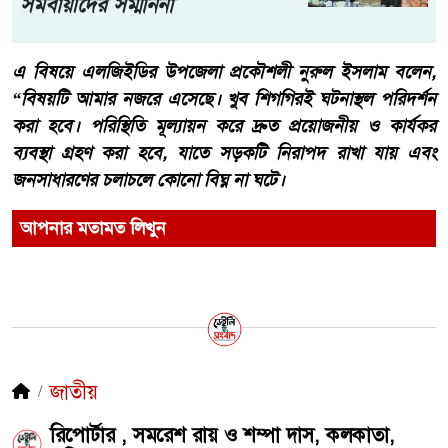
সমবায়ীদের সম্মাননা
এ বিষয়ে এলজিইডির উপজেলা প্রকৌশলী নুরুল ইসলাম বলেন,
“বিষয়টি আমার নজরে এসেছে। খুব শিগগিরই ঘটনাস্থল পরিদর্শন
করা হবে। পরিস্থিতি মূল্যায়ন করে দ্রুত প্রয়োজনীয় ও কার্যকর
ব্যবস্থা গ্রহণ করা হবে, যাতে সড়কটি নিরাপদ রাখা যায় এবং
জনসাধারণের চলাচলে কোনো বিঘ্ন না ঘটে।
আপনার মতামত লিখুন
জাতীয়
রিপোর্টার , সমরেশ রায় ও শম্পা দাস, কলকাতা,