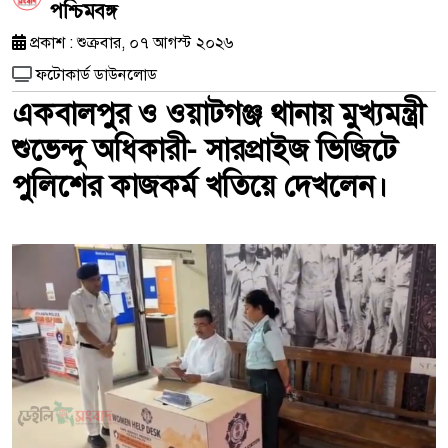
পশ্চিমবঙ্গ
প্রকাশ : শুক্রবার, ০৭ আগস্ট ২০২৬
ফটোকার্ড ডাউনলোড
একবালপুর ও ওয়াটগঞ্জ থানায় মুখ্যমন্ত্রী
শুভেন্দু অধিকারী- সারপ্রাইজ ভিজিটে
পুলিশের কাজকর্ম খতিয়ে দেখলেন।