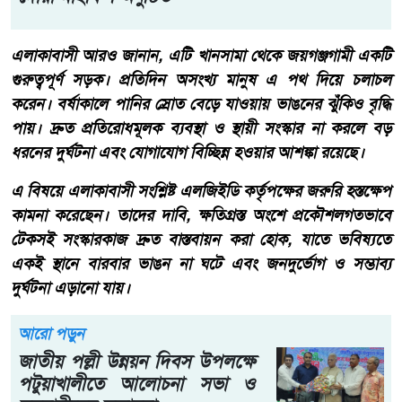
এলাকাবাসী আরও জানান, এটি খানসামা থেকে জয়গঞ্জগামী একটি
গুরুত্বপূর্ণ সড়ক। প্রতিদিন অসংখ্য মানুষ এ পথ দিয়ে চলাচল
করেন। বর্ষাকালে পানির স্রোত বেড়ে যাওয়ায় ভাঙনের ঝুঁকিও বৃদ্ধি
পায়। দ্রুত প্রতিরোধমূলক ব্যবস্থা ও স্থায়ী সংস্কার না করলে বড়
ধরনের দুর্ঘটনা এবং যোগাযোগ বিচ্ছিন্ন হওয়ার আশঙ্কা রয়েছে।
এ বিষয়ে এলাকাবাসী সংশ্লিষ্ট এলজিইডি কর্তৃপক্ষের জরুরি হস্তক্ষেপ
কামনা করেছেন। তাদের দাবি, ক্ষতিগ্রস্ত অংশে প্রকৌশলগতভাবে
টেকসই সংস্কারকাজ দ্রুত বাস্তবায়ন করা হোক, যাতে ভবিষ্যতে
একই স্থানে বারবার ভাঙন না ঘটে এবং জনদুর্ভোগ ও সম্ভাব্য
দুর্ঘটনা এড়ানো যায়।
আরো পড়ুন
জাতীয় পল্লী উন্নয়ন দিবস উপলক্ষে
পটুয়াখালীতে আলোচনা সভা ও