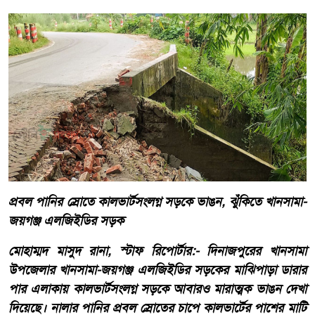
প্রবল পানির স্রোতে কালভার্টসংলগ্ন সড়কে ভাঙন, ঝুঁকিতে খানসামা-
জয়গঞ্জ এলজিইডির সড়ক
মোহাম্মদ মাসুদ রানা, স্টাফ রিপোর্টার:- দিনাজপুরের খানসামা
উপজেলার খানসামা-জয়গঞ্জ এলজিইডির সড়কের মাঝিপাড়া ডারার
পার এলাকায় কালভার্টসংলগ্ন সড়কে আবারও মারাত্মক ভাঙন দেখা
দিয়েছে। নালার পানির প্রবল স্রোতের চাপে কালভার্টের পাশের মাটি