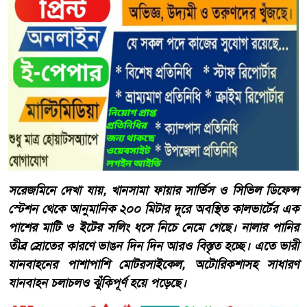
সরেজমিনে দেখা যায়, খানসামা ফায়ার সার্ভিস ও সিভিল ডিফেন্স
স্টেশন থেকে আনুমানিক ২০০ মিটার দূরে অবস্থিত কালভার্টের এক
পাশের মাটি ও ইটের সলিং ধসে নিচে নেমে গেছে। নালার পানির
তীব্র স্রোতের কারণে ভাঙন দিন দিন আরও বিস্তৃত হচ্ছে। এতে ভারী
যানবাহনের পাশাপাশি মোটরসাইকেল, অটোরিকশাসহ সাধারণ
যানবাহন চলাচলও ঝুঁকিপূর্ণ হয়ে পড়েছে।