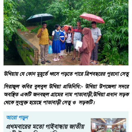
উখিয়ায় যে কোন মুহূর্তে ধ্বসে পড়তে পারে ত্রিশবছরের পুরনো সেতু
সিরাজুল কবির বুলবুল উখিয়া প্রতিনিধি:- উখিয়া উপজেলা সদরে
অবস্থিত একটি জনবহুল গ্রামের নাম পাতাবাড়ী,উখিয়া প্রধান সড়ক
থেকে সুংযুক্ত হয়েছে পাতাবাড়ী সেতু ও সড়কটি।
আরো পড়ুন
প্রথমবারের মতো গাইবান্ধায় জাতীয়