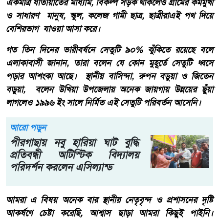
একমাত্র যাতায়াতের মাধ্যাম, বিকল্প সড়ক থাকলেও গ্রামের কর্মমুখী
ও সাধারণ মানুষ, স্কুল, কলেজ গামী ছাত্র, ছাত্রীরাএই পথ দিয়ে
বেশিরভাগ যাওয়া আসা করে।
গত তিন দিনের ভারীবর্ষনে সেতুটি ৯০% ঝুঁকিতে রয়েছে বলে
এলাকাবাসী জানান, তারা বলেন যে কোন মুহূর্তে সেতুটি ধ্বসে
পড়ার আশংকা আছে। স্থানীয় বাসিন্দা, রুপন বড়ুয়া ও জিতেন
বড়ুয়া, বলেন উখিয়া উপজেলায় অনেক জায়গায় উন্নয়ের ছুঁয়া
লাগলেও ১৯৯৬ ইং সালে নির্মিত এই সেতুটি পরিবর্তন আসেনি।
আরো পড়ুন
পীরগাছায় নবু হারিয়া ঘাট বুদ্ধি
প্রতিবন্ধী অটিস্টিক বিদ্যালয়
পরিদর্শন করলেন এসিল্যান্ড
আমরা এ বিষয় অনেক বার স্থানীয় নেতৃবৃন্দ ও প্রশাসনের দৃষ্টি
আকর্ষণে চেষ্টা করেছি, আশ্বাস ছাড়া আমরা কিছুই পাইনি।