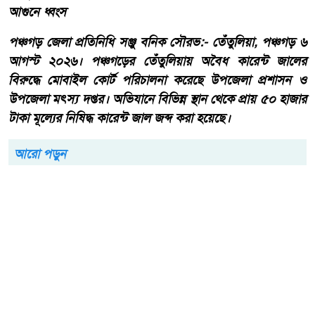
আগুনে ধ্বংস
পঞ্চগড় জেলা প্রতিনিধি সঞ্জু বনিক সৌরভ:- তেঁতুলিয়া, পঞ্চগড় ৬
আগস্ট ২০২৬। পঞ্চগড়ের তেঁতুলিয়ায় অবৈধ কারেন্ট জালের
বিরুদ্ধে মোবাইল কোর্ট পরিচালনা করেছে উপজেলা প্রশাসন ও
উপজেলা মৎস্য দপ্তর। অভিযানে বিভিন্ন স্থান থেকে প্রায় ৫০ হাজার
টাকা মূল্যের নিষিদ্ধ কারেন্ট জাল জব্দ করা হয়েছে।
আরো পড়ুন
একবালপুর ও ওয়াটগঞ্জ থানায়
মুখ্যমন্ত্রী শুভেন্দু অধিকারী-
সারপ্রাইজ ভিজিটে পুলিশের
কাজকর্ম খতিয়ে দেখলেন।