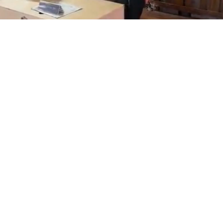
 মুখ্যমন্ত্রী শুভেন্দু অধিকারী- সারপ্রাইজ ভিজিটে পুলিশের কাজকর্ম খত
, কোনরকম পূর্ব ঘোষণা ছাড়াই কলকাতার একবালপুর ও ওয়াটগঞ্জ 
ঙ্গের মুখ্যমন্ত্রী শুভেন্দু অধিকারী গেলেন।
িশনের (বিটিভি)
য়িত্ব পেলেন সাংবাদিক
িজ কাজী জেসিন