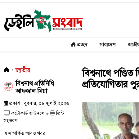
প্রচ্ছদ
সারাদেশ
জাতী
জাতীয়
বিশ্বনাথে পণ্ডিত
প্রতিযোগিতার পু
​বিশ্বনাথ প্রতিনিধি
আফজাল মিয়া
প্রকাশ : বুধবার, ০৮ জুলাই ২০২৬
ফটোকার্ড ডাউনলোড
প্রিন্ট
সংস্করণ
এ সম্পর্কিত আরও খবর