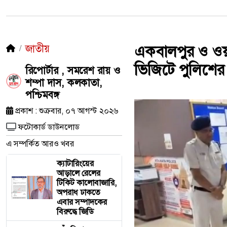
জাতীয়
একবালপুর ও ওয়াটগ
ভিজিটে পুলিশের
রিপোর্টার , সমরেশ রায় ও
শম্পা দাস, কলকাতা,
পশ্চিমবঙ্গ
প্রকাশ : শুক্রবার, ০৭ আগস্ট ২০২৬
ফটোকার্ড ডাউনলোড
এ সম্পর্কিত আরও খবর
ক্যাটারিংয়ের
আড়ালে রেলের
টিকিট কালোবাজারি,
অপরাধ ঢাকতে
এবার সম্পাদকের
বিরুদ্ধে জিডি