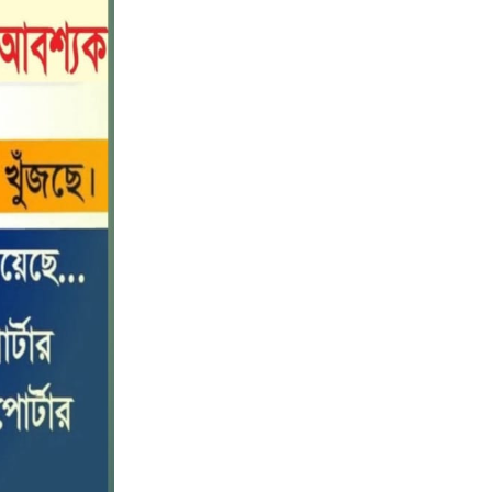
পটুয়াখালীতে কোস্ট গার্ডের বিনামূল্যে
১০
চিকিৎসা সেবা ও ঔষধ বিতরণ