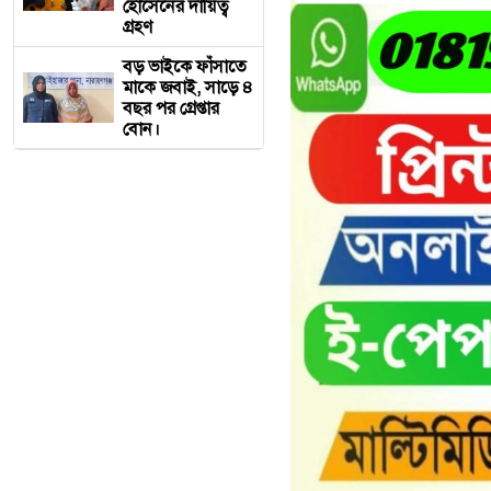
হোসেনের দায়িত্ব
গ্রহণ
বড় ভাইকে ফাঁসাতে
মাকে জবাই, সাড়ে ৪
বছর পর গ্রেপ্তার
বোন।