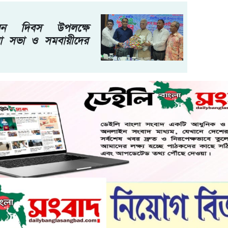
নয়ন দিবস উপলক্ষে
া সভা ও সমবায়ীদের