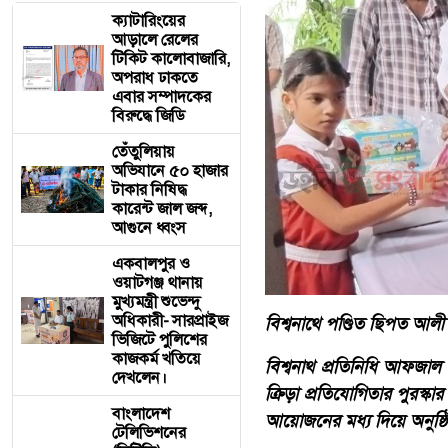
ক্যাটারিংয়ের
আড়ালে রেলের
টিকিট কালোবাজারি,
অপরাধ ঢাকতে
এবার সম্পাদকের
বিরুদ্ধে জিডি
তেঁতুলিয়ায়
অভিযানে ৫০ হাজার
টাকার নিষিদ্ধ
কারেন্ট জাল জব্দ,
আগুনে ধ্বংস
একবালপুর ও
ওয়াটগঞ্জ থানায়
মুখ্যমন্ত্রী শুভেন্দু
অধিকারী- সারপ্রাইজ
বিশ্বনাথে পণ্ডিত ছিপত আলী ম
ভিজিটে পুলিশের
কাজকর্ম খতিয়ে
​বিশ্বনাথ প্রতিনিধি আফজাল
দেখলেন।
ক্রিড়া প্রতিযোগিতার পুরস্কার 
বাংলাদেশ
আয়োজনের মধ্য দিয়ে অনুষ্ঠ
টেলিভিশনের