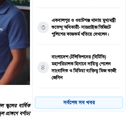
একবালপুর ও ওয়াটগঞ্জ থানায় মুখ্যমন্ত্রী
৩
শুভেন্দু অধিকারী- সারপ্রাইজ ভিজিটে
পুলিশের কাজকর্ম খতিয়ে দেখলেন।
বাংলাদেশ টেলিভিশনের (বিটিভি)
মহাপরিচালক হিসাবে দায়িত্ব পেলেন
৪
সাংবাদিক ও মিডিয়া ব্যক্তিত্ব মিজ কাজী
জেসিন
বস্তুনিষ্ঠ সাংবাদিকতা এবং মাদকের
সর্বশেষ সব খবর
স্কুলের বার্ষিক
বিরুদ্ধে সোচ্চার হওয়ার আহ্বান
৫
্রাঙ্গণে বর্ণাঢ্য
জানিয়েছেন অধ্যাপক ডা: এস এম রফিকুল
ইসলাম বাচ্চু।