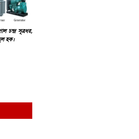
চন্দ্র সূত্রধর,
মুল হক।