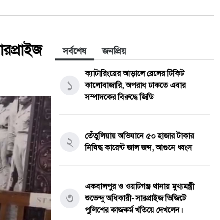
সারপ্রাইজ
সর্বশেষ
জনপ্রিয়
ক্যাটারিংয়ের আড়ালে রেলের টিকিট
১
কালোবাজারি, অপরাধ ঢাকতে এবার
সম্পাদকের বিরুদ্ধে জিডি
তেঁতুলিয়ায় অভিযানে ৫০ হাজার টাকার
২
নিষিদ্ধ কারেন্ট জাল জব্দ, আগুনে ধ্বংস
একবালপুর ও ওয়াটগঞ্জ থানায় মুখ্যমন্ত্রী
৩
শুভেন্দু অধিকারী- সারপ্রাইজ ভিজিটে
পুলিশের কাজকর্ম খতিয়ে দেখলেন।