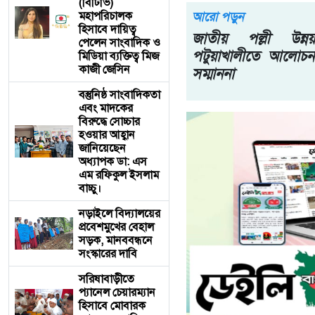
(বিটিভি)
মহাপরিচালক
আরো পড়ুন
হিসাবে দায়িত্ব
জাতীয় পল্লী উন্
পেলেন সাংবাদিক ও
পটুয়াখালীতে আলোচন
মিডিয়া ব্যক্তিত্ব মিজ
কাজী জেসিন
সম্মাননা
বস্তুনিষ্ঠ সাংবাদিকতা
এবং মাদকের
বিরুদ্ধে সোচ্চার
হওয়ার আহ্বান
জানিয়েছেন
অধ্যাপক ডা: এস
এম রফিকুল ইসলাম
বাচ্চু।
নড়াইলে বিদ্যালয়ের
প্রবেশমুখের বেহাল
সড়ক, মানববন্ধনে
সংস্কারের দাবি
সরিষাবাড়ীতে
প্যানেল চেয়ারম্যান
হিসাবে মোবারক