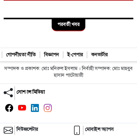
পরবর্তী খবর
গোপনীয়তা নীতি
বিজ্ঞাপন
ই-পেপার
কনভার্টার
সম্পাদক ও প্রকাশক: মোঃ মনিরুল ইসলাম । নির্বাহী সম্পাদক: মোঃ মাহবুব
হাসান পাটোয়ারী
সোশ্যাল মিডিয়া
নিউজলেটার
মোবাইল অ্যাপস