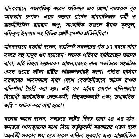
মানববন্ধনে সভাপতিত্ব করেন অধিকার এর জেলা সমন্বয়ক নূর
আফতাব রুপম। এতে বক্তব্য রাখেন মানবাধিকার কর্মী ও
রাজনীতিবিদ রায়হান অপু, সাংবাদিক ফজলে ইমাম বুলবুল,
রফিকুল ইসলাম সহ বিভিন্ন শ্রেণী-পেশার প্রতিনিধিরা।
মানববন্ধনে বক্তারা বলেন, ফ্যাসিস্ট সরকারের গত ১৭ বছরে নানা
সময়ে বহু মানুষ গুম হয়েছেন। অনেক পরিবার হারিয়েছেন তাদের
বাবা, ভাই কিংবা সন্তানকে। আয়নাঘরসহ নানা পদ্ধতিতে সংঘটিত
এসব গুমের ঘটনা রাষ্ট্রীয় পরিকল্পনারই অংশ। পতিত হাসিনা
সরকারের শাসনামলে সারা দেশে বেআইনীভাবে আটক রাখার
বন্দিশালা তৈরি করা হয়। এই সব অবৈধ গোপন বন্দিশালায়
বিরোধী রাজনৈতিক নেতা-কর্মী, ভিন্নমতাবলম্বী এবং তথাকথিত
জঙ্গি ” আটক করে রাখা হতো।
বক্তারা আরো বলেন, সবচেয়ে কষ্টের বিষয় হলো ২৪ এর ছাত্র-
জনতার গণঅভ্যুানের মধ্যে দিয়ে কর্তৃত্ববাদী সরকারের পতন হলে
অন্তর্বর্তী সরকার গুম হতে সকল ব্যক্তির সুরক্ষার জন্য আন্তর্জাতিক