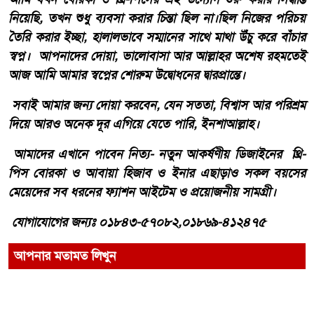
নিয়েছি, তখন শুধু ব্যবসা করার চিন্তা ছিল না।ছিল নিজের পরিচয়
তৈরি করার ইচ্ছা, হালালভাবে সম্মানের সাথে মাথা উঁচু করে বাঁচার
স্বপ্ন। আপনাদের দোয়া, ভালোবাসা আর আল্লাহর অশেষ রহমতেই
আজ আমি আমার স্বপ্নের শোরুম উদ্বোধনের দ্বারপ্রান্তে।
সবাই আমার জন্য দোয়া করবেন, যেন সততা, বিশ্বাস আর পরিশ্রম
দিয়ে আরও অনেক দূর এগিয়ে যেতে পারি, ইনশাআল্লাহ।
আমাদের এখানে পাবেন নিত্য- নতুন আকর্ষণীয় ডিজাইনের থ্রি-
পিস বোরকা ও আবায়া হিজাব ও ইনার এছাড়াও সকল বয়সের
মেয়েদের সব ধরনের ফ্যাশন আইটেম ও প্রয়োজনীয় সামগ্রী।
যোগাযোগের জন্যঃ ০১৮৪৩-৫৭০৮২,০১৮৬৯-৪১২৪৭৫
আপনার মতামত লিখুন