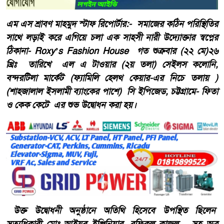
এম এস শ্রাবণ মাহমুদ স্টাফ রিপোর্টার:- সমাজের কঠিন পরিস্থিতির
সাথে লড়াই করে এগিয়ে চলা এক সাহসী নারী উদ্যোক্তার স্বপ্নের
ঠিকানা- Roxy’s Fashion House গত শুক্রবার (২২ মে)২৬
খ্রিঃ তারিখে এল এ টাওয়ার (২য় তলা) সেইলস কলোনি,
বন্দরটিলা মার্কেট (ফ্যামিলি হেলথ কেয়ার-এর নিচে তলায় )
(শাহজালাল ইসলামী ব্যাংকের পাশে) সি ইপিজেড, চট্টগ্রামে- ফিতা
ও কেক কেটে এর শুভ উদ্বোধন করা হয়।
উক্ত উদ্বোধনী অনুষ্ঠানে অতিথি হিসেবে উপস্থিত ছিলেন