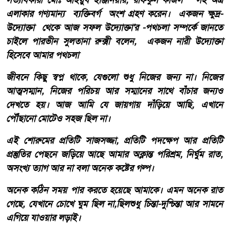
সত্যধিকারী মোঃ আইয়ুব ইঞ্জিনিয়ার, রফিকুল কাজল সহ অত্র
এলাকার গণ্যমান্য ব্যক্তিবর্গ অংশ গ্রহণ করেন। একজন ক্ষুদ্র-
উদ্যোক্তা থেকে আজ সফল উদ্যোক্তা'র -পথচলা সম্পর্কে জানতে
চাইলে পারভীন সুলতানা রুক্সী বলেন, একজন নারী উদ্যোক্তা
হিসেবে আমার পথচলা
জীবনে কিছু স্বপ্ন থাকে, যেগুলো শুধু নিজের জন্য না। নিজের
আত্মসম্মান, নিজের পরিচয় আর সম্মানের সাথে বাঁচার জন্যও
দেখতে হয়। আজ আমি যে জায়গায় দাঁড়িয়ে আছি, এখানে
পৌঁছানো মোটেও সহজ ছিল না।
এই শোরুমের প্রতিটি সাজসজ্জা, প্রতিটি পদক্ষেপ আর প্রতিটি
প্রস্তুতির পেছনে জড়িয়ে আছে আমার অক্লান্ত পরিশ্রম, নির্ঘুম রাত,
অসংখ্য ত্যাগ আর না বলা অনেক কষ্টের গল্প।
অনেক কঠিন সময় পার করতে হয়েছে আমাকে। এমন অনেক রাত
গেছে, যেখানে চোখে ঘুম ছিল না,ছিলশুধু চিন্তা-দুশ্চিন্তা আর সামনে
এগিয়ে যাওয়ার লড়াই।