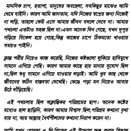
মানসিক চাপ, হতাশা, মানুষের অবহেলা, সবকিছুর মাঝেও আমি
থেমে যাইনি। কারণ আমি জানতাম, যদি নিজের স্বপ্নের জন্য নিজেই
না লড়ি, তাহলে কেউ এসে আমার জীবন বদলে দেবে না। আমার
পথচলা এতটাও সহজ ছিল না।এমন অনেক দিন গেছে, যখন দুপুর
গড়িয়ে বিকেল হয়ে গেছে,কিন্তু কাজের চাপে ঠিকমতো খাওয়ার
সময়ও পাইনি।
ক্লান্ত শরীর নিয়েও কাজ করেছি, নিজের কষ্টগুলো লুকিয়ে হাসিমুখে
সামনে এগিয়ে গেছি। কারণ আমার কাছে হার মানার সুযোগ ছিল
না,ছিল শুধু সামনে এগিয়ে যাওয়ার লড়াই। আমি খুব কাছ থেকে
জীবনের কঠিন বাস্তবতা দেখেছি। ভেঙে পড়া মন নিয়েও আবার
উঠে দাঁড়িয়েছি।
এই পথচলায় ছিল অক্লান্তিকর পরিশ্রমের ছাপ। অনেক কষ্টের
মধ্যেও হাল ছাড়িনি, কারণ আমার বিশ্বাস ছিল,পরিশ্রম কখনো বৃথা
যায় না, আর আল্লাহ ধৈর্যশীলদের কখনো নিরাশ করেন না।
আমি যখন বোরকা ও থ্রি-পিসের এই উদ্যোগ শুরু করার সিদ্ধান্ত