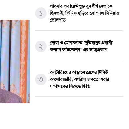
পাবনায় ওয়ারেন্টভুক্ত যুবলীগ নেতাকে
১
ছিনতাই, ভিডিও ছড়িয়ে সোশ্যাল মিডিয়ায়
তোলপাড়
দোয়া ও মোনাজাতে 'দুতিয়াপুর প্রবাসী
২
কল্যাণ ফাউন্ডেশন'-এর আত্মপ্রকাশ
ক্যাটারিংয়ের আড়ালে রেলের টিকিট
৩
কালোবাজারি, অপরাধ ঢাকতে এবার
সম্পাদকের বিরুদ্ধে জিডি
তেঁতুলিয়ায় অভিযানে ৫০ হাজার টাকার
৪
নিষিদ্ধ কারেন্ট জাল জব্দ, আগুনে ধ্বংস