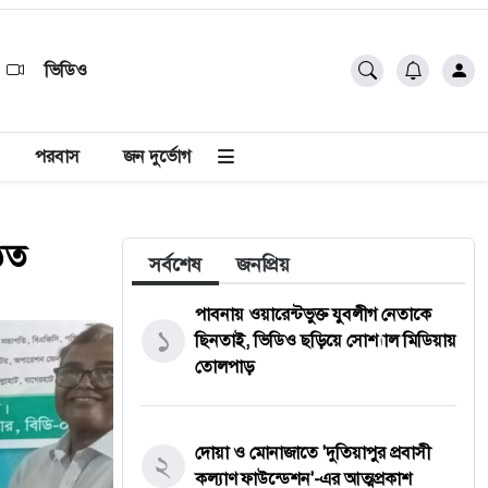
ভিডিও
পরবাস
জন দুর্ভোগ
িত
সর্বশেষ
জনপ্রিয়
পাবনায় ওয়ারেন্টভুক্ত যুবলীগ নেতাকে
১
ছিনতাই, ভিডিও ছড়িয়ে সোশ্যাল মিডিয়ায়
তোলপাড়
দোয়া ও মোনাজাতে 'দুতিয়াপুর প্রবাসী
২
কল্যাণ ফাউন্ডেশন'-এর আত্মপ্রকাশ