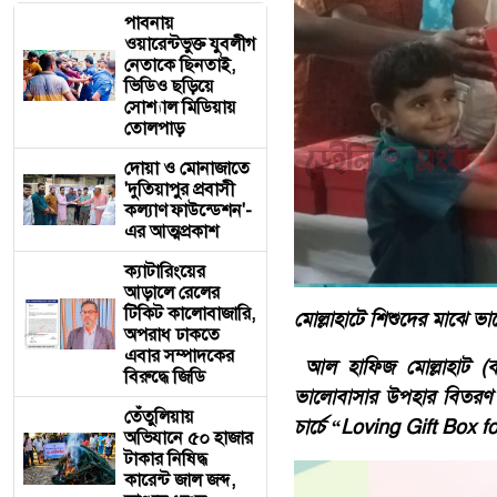
পাবনায়
ওয়ারেন্টভুক্ত যুবলীগ
নেতাকে ছিনতাই,
ভিডিও ছড়িয়ে
সোশ্যাল মিডিয়ায়
তোলপাড়
দোয়া ও মোনাজাতে
'দুতিয়াপুর প্রবাসী
কল্যাণ ফাউন্ডেশন'-
এর আত্মপ্রকাশ
ক্যাটারিংয়ের
আড়ালে রেলের
টিকিট কালোবাজারি,
মোল্লাহাটে শিশুদের মাঝে ভ
অপরাধ ঢাকতে
এবার সম্পাদকের
আল হাফিজ মোল্লাহাট (বাগ
বিরুদ্ধে জিডি
ভালোবাসার উপহার বিতরণ অ
তেঁতুলিয়ায়
চার্চে “Loving Gift Box f
অভিযানে ৫০ হাজার
টাকার নিষিদ্ধ
কারেন্ট জাল জব্দ,