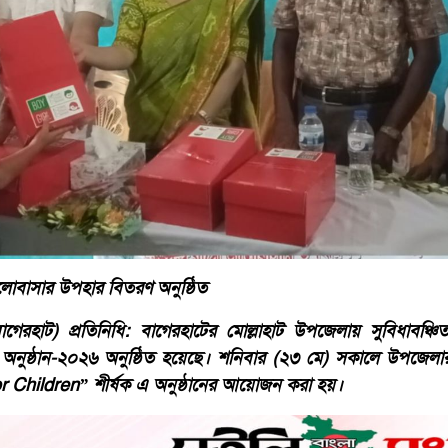
ালোবাসার উপহার বিতরণ অনুষ্ঠিত
েরহাট) প্রতিনিধি: বাগেরহাটের মোল্লাহাট উপজেলায় সুবিধাবঞ্চি
নুষ্ঠান-২০২৬ অনুষ্ঠিত হয়েছে। শনিবার (২৩ মে) সকালে উপজেলার
or Children” শীর্ষক এ অনুষ্ঠানের আয়োজন করা হয়।