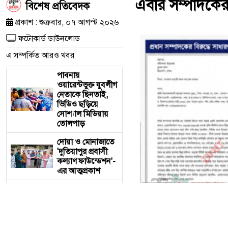
এবার সম্পাদকের 
​বিশেষ প্রতিবেদক
প্রকাশ : শুক্রবার, ০৭ আগস্ট ২০২৬
ফটোকার্ড ডাউনলোড
এ সম্পর্কিত আরও খবর
পাবনায়
ওয়ারেন্টভুক্ত যুবলীগ
নেতাকে ছিনতাই,
ভিডিও ছড়িয়ে
সোশ্যাল মিডিয়ায়
তোলপাড়
দোয়া ও মোনাজাতে
'দুতিয়াপুর প্রবাসী
কল্যাণ ফাউন্ডেশন'-
এর আত্মপ্রকাশ
ক্যাটারিংয়ের
আড়ালে রেলের
টিকিট কালোবাজারি,
অপরাধ ঢাকতে
এবার সম্পাদকের