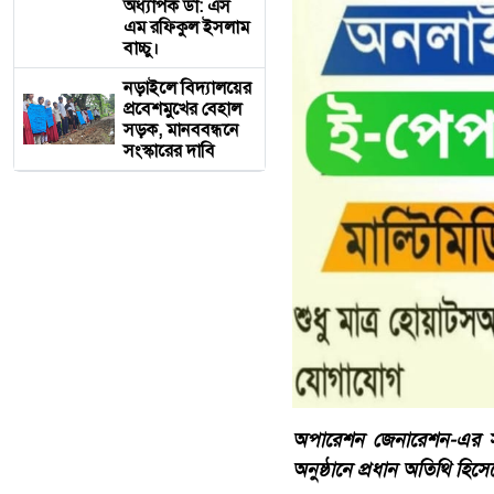
অধ্যাপক ডা: এস
এম রফিকুল ইসলাম
বাচ্চু।
নড়াইলে বিদ্যালয়ের
প্রবেশমুখের বেহাল
সড়ক, মানববন্ধনে
সংস্কারের দাবি
অপারেশন জেনারেশন-এর সহয
অনুষ্ঠানে প্রধান অতিথি হিসে