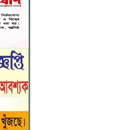
মহাপরিচালক হিসাবে দায়িত্ব পেলেন
৬
সাংবাদিক ও মিডিয়া ব্যক্তিত্ব মিজ কাজী
জেসিন
বস্তুনিষ্ঠ সাংবাদিকতা এবং মাদকের
বিরুদ্ধে সোচ্চার হওয়ার আহ্বান
৭
জানিয়েছেন অধ্যাপক ডা: এস এম রফিকুল
ইসলাম বাচ্চু।
নড়াইলে বিদ্যালয়ের প্রবেশমুখের বেহাল
৮
সড়ক, মানববন্ধনে সংস্কারের দাবি
সরিষাবাড়ীতে প্যানেল চেয়ারম্যান হিসাবে
৯
মোবারক হোসেনের দায়িত্ব গ্রহণ