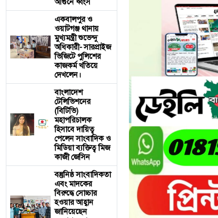
আগুনে ধ্বংস
একবালপুর ও
ওয়াটগঞ্জ থানায়
মুখ্যমন্ত্রী শুভেন্দু
অধিকারী- সারপ্রাইজ
ভিজিটে পুলিশের
কাজকর্ম খতিয়ে
দেখলেন।
বাংলাদেশ
টেলিভিশনের
(বিটিভি)
মহাপরিচালক
হিসাবে দায়িত্ব
পেলেন সাংবাদিক ও
মিডিয়া ব্যক্তিত্ব মিজ
কাজী জেসিন
বস্তুনিষ্ঠ সাংবাদিকতা
এবং মাদকের
বিরুদ্ধে সোচ্চার
হওয়ার আহ্বান
জানিয়েছেন