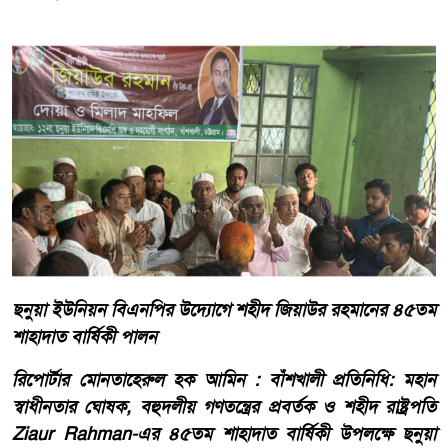
ছনুয়া ইউনিয়ন বিএনপির উদ্যোগে শহীদ জিয়াউর রহমানের ৪৫তম
শাহাদাত বার্ষিকী পালন
রিপোর্টার মোনতাহেরুল হক আমিন : বাঁশখালী প্রতিনিধি: মহান
স্বাধীনতার ঘোষক, বহুদলীয় গণতন্ত্রের প্রবর্তক ও শহীদ রাষ্ট্রপতি
Ziaur Rahman-এর ৪৫তম শাহাদাত বার্ষিকী উপলক্ষে ছনুয়া