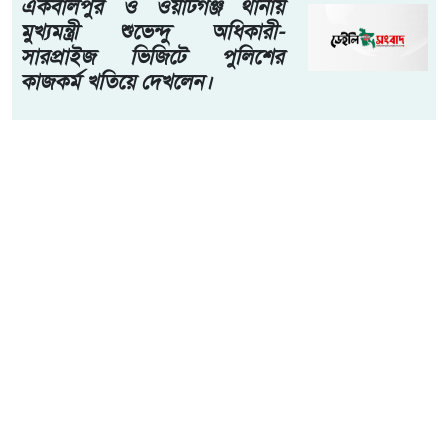
পঞ্চগড় জেলা প্রতিনিধি সঞ্জু বনিক সৌরভ:- তেঁতুলিয়া, পঞ্চগড় ৬
আগস্ট ২০২৬। পঞ্চগড়ের তেঁতুলিয়ায় অবৈধ কারেন্ট জালের
বিরুদ্ধে মোবাইল কোর্ট পরিচালনা করেছে উপজেলা প্রশাসন ও
উপজেলা মৎস্য দপ্তর। অভিযানে বিভিন্ন স্থান থেকে প্রায় ৫০ হাজার
টাকা মূল্যের নিষিদ্ধ কারেন্ট জাল জব্দ করা হয়েছে।
আরো পড়ুন
একবালপুর ও ওয়াটগঞ্জ থানায়
মুখ্যমন্ত্রী শুভেন্দু অধিকারী-
সারপ্রাইজ ভিজিটে পুলিশের
কাজকর্ম খতিয়ে দেখলেন।