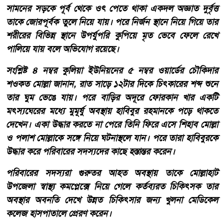
সামনের সড়কে পূর্ব থেকে ওৎ পেতে থাকা একদল অজ্ঞাত দুর্বৃত্ত
তাকে জোরপূর্বক তুলে নিয়ে যায়। পরে নির্জন স্থানে নিয়ে গিয়ে তার
শরীরের বিভিন্ন স্থানে উপর্যুপরি কুপিয়ে মৃত ভেবে ফেলে রেখে
পালিয়ে যায় বলে অভিযোগ রয়েছে।
সংশ্লিষ্ট ৪ নম্বর কুলিয়া ইউনিয়নের ৫ নম্বর ওয়ার্ডের চৌকিদার
শওকত মোল্লা জানান, রাত সাড়ে ১২টার দিকে চিৎকারের শব্দ শুনে
তার ঘুম ভেঙে যায়। পরে বাড়ির অদূরে ফোরকান খার একটি
মৎস্যঘেরের মধ্যে মুমূর্ষু অবস্থায় হাবিবুর রহমানকে পড়ে থাকতে
দেখেন। একা উদ্ধার করতে না পেরে তিনি ফিরে এসে শিহাব মোল্লা
ও পলাশ মোল্লাকে সঙ্গে নিয়ে ঘটনাস্থলে যান। পরে তারা হাবিবুরকে
উদ্ধার করে পরিবারের সদস্যদের কাছে হস্তান্তর করেন।
পরিবারের সদস্যরা গুরুতর আহত অবস্থায় তাকে মোল্লাহাট
উপজেলা স্বাস্থ্য কমপ্লেক্সে নিয়ে গেলে কর্তব্যরত চিকিৎসক তার
অবস্থার অবনতি দেখে উন্নত চিকিৎসার জন্য খুলনা মেডিকেল
কলেজ হাসপাতালে প্রেরণ করেন।