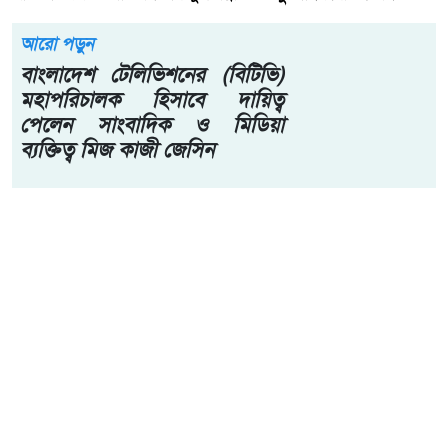
আরো পড়ুন
বাংলাদেশ টেলিভিশনের (বিটিভি)
মহাপরিচালক হিসাবে দায়িত্ব
পেলেন সাংবাদিক ও মিডিয়া
ব্যক্তিত্ব মিজ কাজী জেসিন
পুলিশের শীর্ষ কর্তাদের আগাম না জানিয়ে এই সারপ্রাইজ ডিজিট
করেন। থানার পরিকাঠামো, আইনশৃঙ্খলা পরিস্থিতি এবং সাধারণ
মানুষের জন্য পুলিশি পরিষেবার মান সরেজমিনে খতিয়ে দেখতেই
থানায় পৌঁছান।
ওয়ার্ড গঞ্জ থানায় পৌঁছে তিনি মহিলা হেল্প ডেক্স, এফ আই আর