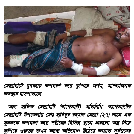
মোল্লাহাটে যুবককে অপহরণ করে কুপিয়ে জখম, আশঙ্কাজনক
অবস্থায় হাসপাতালে
আল হাফিজ মোল্লাহাট (বাগেরহাট) প্রতিনিধি: বাগেরহাটের
মোল্লাহাট উপজেলায় মোঃ হাবিবুর রহমান মোল্লা (২৭) নামে এক
যুবককে অপহরণ করে শরীরের বিভিন্ন স্থানে ধারালো অস্ত্র দিয়ে
কুপিয়ে গুরুতর জখম করার অভিযোগ উঠেছে অজ্ঞাত দুর্বৃত্তদের