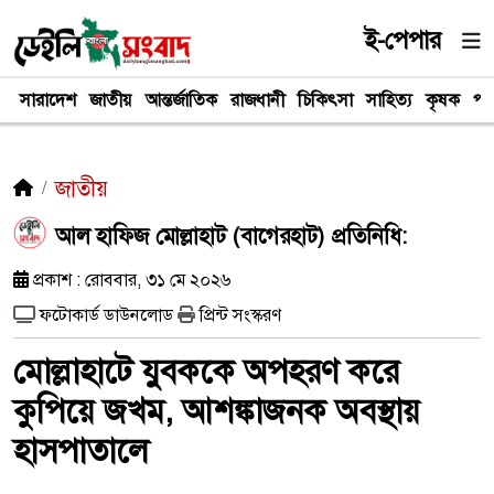
ই-পেপার
সারাদেশ
জাতীয়
আন্তর্জাতিক
রাজধানী
চিকিৎসা
সাহিত্য
কৃষক
পর
জাতীয়
আল হাফিজ মোল্লাহাট (বাগেরহাট) প্রতিনিধি:
প্রকাশ : রোববার, ৩১ মে ২০২৬
ফটোকার্ড ডাউনলোড
প্রিন্ট সংস্করণ
মোল্লাহাটে যুবককে অপহরণ করে
কুপিয়ে জখম, আশঙ্কাজনক অবস্থায়
হাসপাতালে