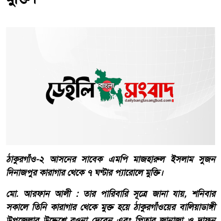
ঠাকুরগাঁও-২ আসনের সাবেক এমপি মাজহারুল ইসলাম সুজন
দিনাজপুর কারাগার থেকে ৭ ঘণ্টার প্যারোলে মুক্তি।
মো. আরফান আলী : তার পারিবারি সূত্রে জানা যায়, শনিবার
সকালে তিনি কারাগার থেকে মুক্ত হয়ে ঠাকুরগাঁওয়ের বালিয়াডাঙ্গী
উপজেলার উদ্দেশে রওনা দেবেন এবং পিতার জানাজা ও দাফন