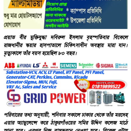
প্রয়াত বীর মুক্তিযুদ্ধা দবিরুল ইসলাম বৃহস্পতিবার বিকেলে
রাজধানীর স্কয়ার হাসপাতালে চিকিৎসাধীন অবস্থায় মারা যান।
মৃত্যুকালে তাঁর বয়স হয়েছিল ৮০ বছর।
পরিবারের তথ্য অনুযায়ী, শনিবার সকালে ঢাকার থেকে তাঁর মরদেহ
এয়ার অ্যাম্বুলেন্সে করে ঠাকুরগাঁওয়ের সমির উদ্দিন কলেজ মাঠে
আনা হবে। এরপর নিজ বাসভবনে নেওয়া হবে। বিকেল ৩টায়