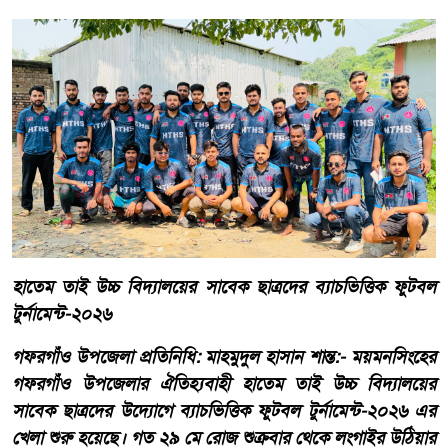
হাতেম তাই উচ্চ বিদ্যালয়ের সাবেক ছাত্রদের ব্যাচভিত্তিক ফুটবল
টুর্নামেন্ট-২০২৬
গফরগাঁও উপজেলা প্রতিনিধি: মাহমুদুল হাসান শান্ত:- ময়মনসিংহের
গফরগাঁও উপজেলার ঐতিহ্যবাহী হাতেম তাই উচ্চ বিদ্যালয়ের
সাবেক ছাত্রদের উদ্যোগে ব্যাচভিত্তিক ফুটবল টুর্নামেন্ট-২০২৬ এর
খেলা শুরু হয়েছে। গত ২৯ মে রোজ শুক্রবার থেকে লংগাইর উঠিয়ার